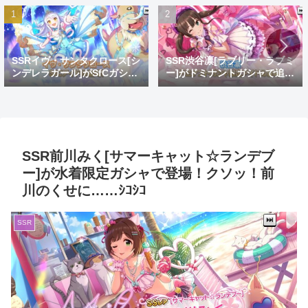
SSRイヴ・サンタクロース[シ
SSR渋谷凛[ラブリー・ラブミ
ンデレラガール]がSfCガシャ
ー]がドミナントガシャで追
で登場！おめでとうイヴ。大
加！蒼を捨てし8周目先発ゴ
好きだよイヴ。
リ推し
SSR前川みく[サマーキャット☆ランデブ
ー]が水着限定ガシャで登場！クソッ！前
川のくせに……ｼｺｼｺ
SSR