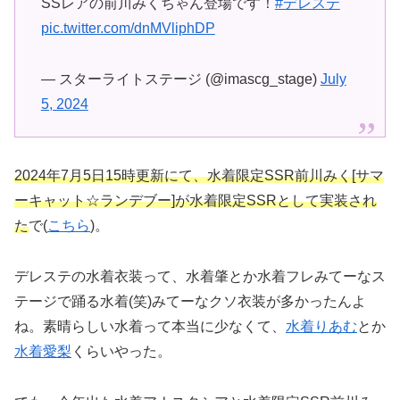
SSレアの前川みくちゃん登場です！
#デレステ
pic.twitter.com/dnMVliphDP
— スターライトステージ (@imascg_stage)
July
5, 2024
2024年7月5日15時更新にて、水着限定SSR前川みく[サマ
ーキャット☆ランデブー]が水着限定SSRとして実装され
た
で(
こちら
)。
デレステの水着衣装って、水着肇とか水着フレみてーなス
テージで踊る水着(笑)みてーなクソ衣装が多かったんよ
ね。素晴らしい水着って本当に少なくて、
水着りあむ
とか
水着愛梨
くらいやった。