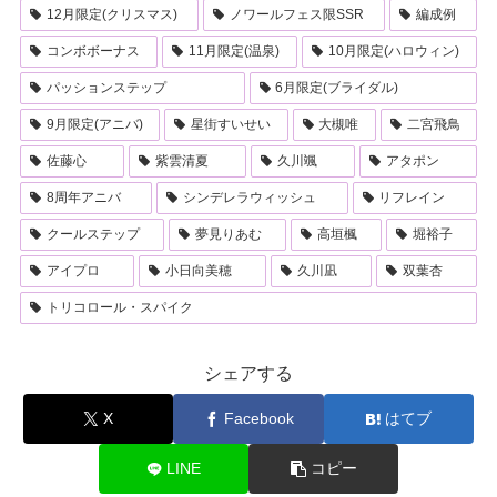
12月限定(クリスマス)
ノワールフェス限SSR
編成例
コンボボーナス
11月限定(温泉)
10月限定(ハロウィン)
パッションステップ
6月限定(ブライダル)
9月限定(アニバ)
星街すいせい
大槻唯
二宮飛鳥
佐藤心
紫雲清夏
久川颯
アタポン
8周年アニバ
シンデレラウィッシュ
リフレイン
クールステップ
夢見りあむ
高垣楓
堀裕子
アイプロ
小日向美穂
久川凪
双葉杏
トリコロール・スパイク
シェアする
X
Facebook
はてブ
LINE
コピー