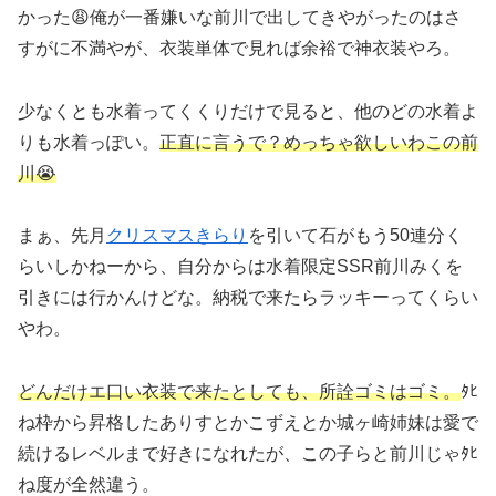
かった😩俺が一番嫌いな前川で出してきやがったのはさ
すがに不満やが、衣装単体で見れば余裕で神衣装やろ。
少なくとも水着ってくくりだけで見ると、他のどの水着よ
りも水着っぽい。
正直に言うで？めっちゃ欲しいわこの前
川😭
まぁ、先月
クリスマスきらり
を引いて石がもう50連分く
らいしかねーから、自分からは水着限定SSR前川みくを
引きには行かんけどな。納税で来たらラッキーってくらい
やわ。
どんだけエ口い衣装で来たとしても、所詮ゴミはゴミ。
ﾀﾋ
ね枠から昇格したありすとかこずえとか城ヶ崎姉妹は愛で
続けるレベルまで好きになれたが、この子らと前川じゃﾀﾋ
ね度が全然違う。