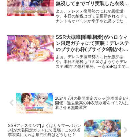
無視してまでゴリ実装した衣装が
こんなカスみてーな出来？
よぉ、デレステ復帰勢のにわか愚痴垢
や。本日の納税はゴミ😠更新されるドミ
ナントもオバミンか幸子やと思ってたし
無料単発もスキルピックに使ったわ。オ
バミン＞幸子予想やったが幸子の方が来
たんやけどどの道いらねーわ😩さて、今
SSR大槻唯[唯唯相愛]がハロウィ
SSR
回はドミナントSSR輿水幸...
ン限定ガチャにて実装！デレステ
のブサかわ枠(ブサイク9割かわい
い1割)兼パッションの癌細胞
よぉ、デレステ復帰勢のにわか愚痴垢
や。本日の納税もゴミ😩さようならデレ
ステ9周年の無料単発。一応SSRは出てく
れたから良しとするか……さて、今回は
ハロウィン限定SSR大槻唯について紹介
してくで。なんかこないだもこいつの
SSR紹介した気がする...
2024年7月の期間限定ガシャ(水着限定)が
開催！過去最高の神衣装水着をゴミ2人に
着させる無能運営
SSRアナスタシア[よくばりサマーバカン
ス]が水着限定ガシャにて登場！この水着
李衣菜にくれよ肛門の絆はどうした？