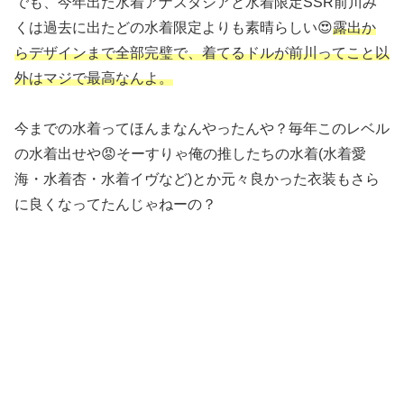
でも、今年出た水着アナスタシアと水着限定SSR前川み
くは過去に出たどの水着限定よりも素晴らしい😍
露出か
らデザインまで全部完璧で、着てるドルが前川ってこと以
外はマジで最高なんよ。
今までの水着ってほんまなんやったんや？毎年このレベル
の水着出せや😡そーすりゃ俺の推したちの水着(水着愛
海・水着杏・水着イヴなど)とか元々良かった衣装もさら
に良くなってたんじゃねーの？