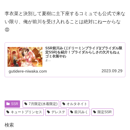
李衣菜と決別して夏樹に土下座するコミュでも公式で来な
い限り、俺が前川を受け入れることは絶対にねーからな
😡
SSR前川みく[ドリーミンブライド](ブライダル限
定SSR)を紹介！ブライダルらしさの欠片もねぇ
ゴミ衣装やわ
よ...
2023.09.29
gutidere-niwaka.com
SSR
7月限定(水着限定)
オルタネイト
キュートプリンセス
デレステ
前川みく
限定SSR
検索