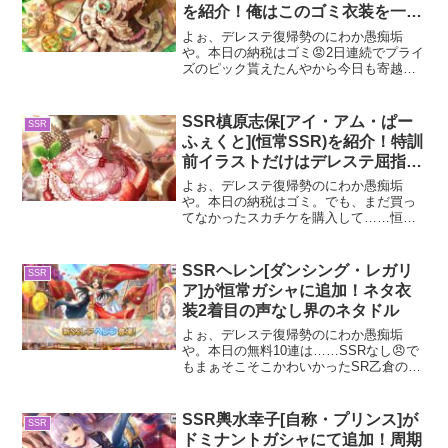
を紹介！俺はこのゴミ衣装を一生
許さない
よぉ、デレステ復帰勢のにわか愚痴垢
や。本日の納税はゴミ😡2日連続でプライ
ズのピック貰えたんやから今日も寄越せ
や。紗枝夏樹以外は全部ハズレやけど
な。さて、今回は夏樹紗枝と同じガシャ
同じピックでありながら唯一いらんゴミ
SSR槙原志保[アイ・アム・ぱー
SSR
クズであるバレンタイン限定...
ふぇくと](恒常SSR)を紹介！特訓
前イラストだけはデレステ屈指の
神シコ
よぉ、デレステ復帰勢のにわか愚痴垢
や。本日の納税はゴミ。でも、まだ買っ
てなかったスカチケを購入して……恒常
の夏樹ゲット😍しゅがまり見たさに恒常
のマリナルどっちかにするか迷ったんや
けど、まぁ推しである夏樹の方が優先か
SSRヘレン[ダンシング・レガリ
SSR
な。今回のしゅがみんアイプ...
ア]が恒常ガシャに追加！ネタ衣
装2着目の声なし界のネタドル
よぉ、デレステ復帰勢のにわか愚痴垢
や。本日の無料10連は……SSRなし😠で
もまぁそこそこかわいかったSR乙倉の特
訓前確保できたのはナイスやな。つかさ
もおるし。てかつかさって恒常でSRあっ
たんや笑ゴリ推しイメージが強すぎて限
SSR輿水幸子[自称・プリンス]が
SSR
定のみの出番かと思...
ドミナントガシャにて追加！周期