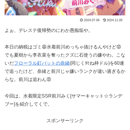
2024.07.06
2024.11.05
よぉ、デレステ復帰勢のにわか愚痴垢や。
本日の納税はゴミ😩水着前川めっちゃ抜けるんやけど😡
でも夏樹から李衣菜を奪ったクズに石使うの嫌やわ。こな
いだ
フローラル釘バットの奈緒
(同じくﾀﾋね枠ドル)を60連
で追ったけど、奈緒と前川じゃ嫌いランクが違い過ぎるか
らな。前川は追わん😡
今回は、水着限定SSR前川みく[サマーキャット☆ランデ
ブー]を紹介してくで。
スポンサーリンク