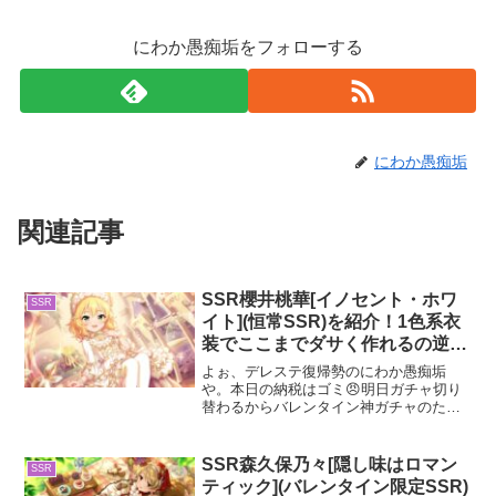
にわか愚痴垢をフォローする
にわか愚痴垢
関連記事
SSR櫻井桃華[イノセント・ホワ
SSR
イト](恒常SSR)を紹介！1色系衣
装でここまでダサく作れるの逆に
尊敬するわ
よぉ、デレステ復帰勢のにわか愚痴垢
や。本日の納税はゴミ😠明日ガチャ切り
替わるからバレンタイン神ガチャのため
に無料単発はストックするで。さて、今
回は恒常SSR櫻井桃華を紹介してくで。
恒常SSR櫻井桃華について恒常SSR櫻井
SSR森久保乃々[隠し味はロマン
SSR
桃華は、2019年2...
ティック](バレンタイン限定SSR)