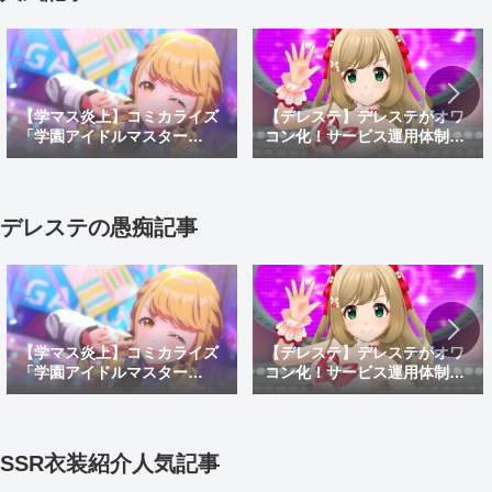
【学マス炎上】コミカライズ
【デレステ】デレステがオワ
「学園アイドルマスター
コン化！サービス運用体制変
GOLD RUSH」でオリキャラ
更でサ終秒読み開始！デレス
がしゃしゃり出て炎上！炎上
テ2はあるのかなどを考察
理由や面白い漫画なのかを紹
介
デレステの愚痴記事
【学マス炎上】コミカライズ
【デレステ】デレステがオワ
「学園アイドルマスター
コン化！サービス運用体制変
GOLD RUSH」でオリキャラ
更でサ終秒読み開始！デレス
がしゃしゃり出て炎上！炎上
テ2はあるのかなどを考察
理由や面白い漫画なのかを紹
介
SSR衣装紹介人気記事