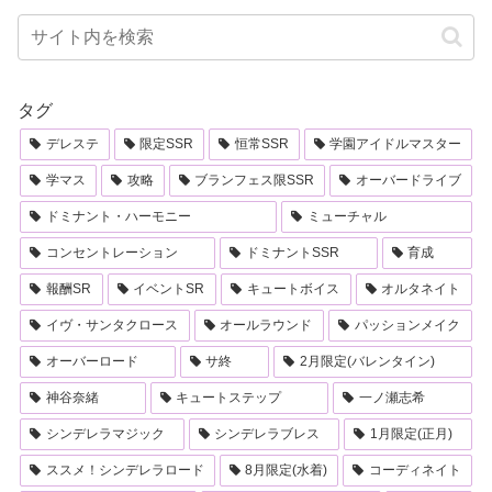
タグ
デレステ
限定SSR
恒常SSR
学園アイドルマスター
学マス
攻略
ブランフェス限SSR
オーバードライブ
ドミナント・ハーモニー
ミューチャル
コンセントレーション
ドミナントSSR
育成
報酬SR
イベントSR
キュートボイス
オルタネイト
イヴ・サンタクロース
オールラウンド
パッションメイク
オーバーロード
サ終
2月限定(バレンタイン)
神谷奈緒
キュートステップ
一ノ瀬志希
シンデレラマジック
シンデレラブレス
1月限定(正月)
ススメ！シンデレラロード
8月限定(水着)
コーディネイト