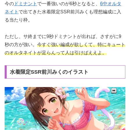
今の
ドミナント
で一番強いのが6秒となると、
6中オルタ
ネイト
で出てきた水着限定SSR前川みくも理想編成に入
る当たり枠。
ただし、サ終までに9秒ドミナントが出れば、さすがに9
秒の方が強い。
今すぐ強い編成が欲しくて、特にキュート
のオルタネイトが足らんって人は引けばええよ。
水着限定SSR前川みくのイラスト