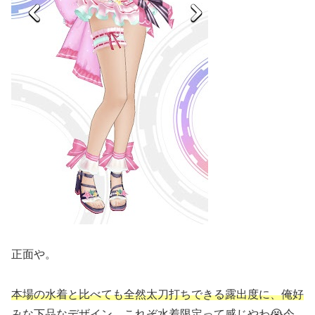
正面や。
本場の水着と比べても全然太刀打ちできる露出度に、俺好
みな下品なデザイン。これぞ水着限定って感じやわ😭
今