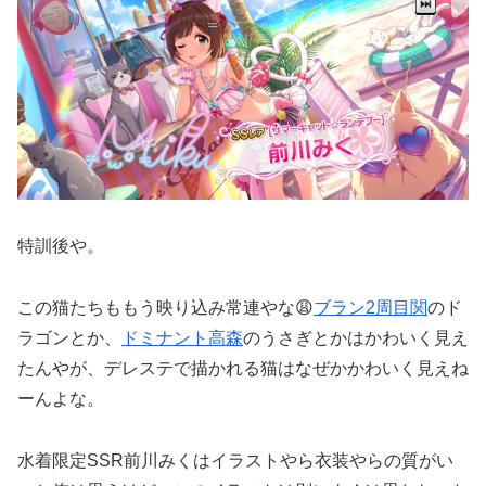
特訓後や。
この猫たちももう映り込み常連やな😩
ブラン2周目関
のド
ラゴンとか、
ドミナント高森
のうさぎとかはかわいく見え
たんやが、デレステで描かれる猫はなぜかかわいく見えね
ーんよな。
水着限定SSR前川みくはイラストやら衣装やらの質がい