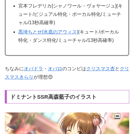
宮本フレデリカ[シャノワール・ヴォヤージュ](キ
ュート/ビジュアル特化・ボーカル特化/ミューチ
ャル/13秒高確率)
黒埼ちとせ[水底のアウィス]
(キュート/ボーカル
特化・ダンス特化/ミューチャル/13秒高確率)
ちなみに
オバドラ
・
オバロ
のコンビは
クリスマス杏
と
クリ
スマスきらり
が理想😍
ドミナントSSR高森藍子のイラスト