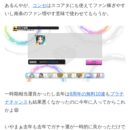
あるんやが、
コンセ
はスコアタにも使えてファン稼ぎやす
いし南条のファン増やす意味で使わせてもらうか。
一時期相当運良かったし去年は
8周年の無料10連
も
プラチ
ナチャンス
も結果悪くなかったのに今年に入ってからこれ
かよ😩
いやまぁ去年も去年でガチャ運が一時的に良かっただけで