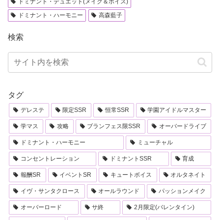
ドミナント・デュエット(メイク＆ボイス)
ドミナント・ハーモニー
高森藍子
検索
タグ
デレステ
限定SSR
恒常SSR
学園アイドルマスター
学マス
攻略
ブランフェス限SSR
オーバードライブ
ドミナント・ハーモニー
ミューチャル
コンセントレーション
ドミナントSSR
育成
報酬SR
イベントSR
キュートボイス
オルタネイト
イヴ・サンタクロース
オールラウンド
パッションメイク
オーバーロード
サ終
2月限定(バレンタイン)