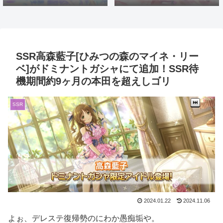
で登場！おめでとうイヴ。大
加！蒼を捨てし8周目先発ゴ
好きだよイヴ。
リ推し
SSR高森藍子[ひみつの森のマイネ・リー
ベ]がドミナントガシャにて追加！SSR待
機期間約9ヶ月の本田を超えしゴリ
SSR
2024.01.22
2024.11.06
よぉ、デレステ復帰勢のにわか愚痴垢や。