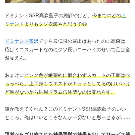
ドミナントSSR高森藍子の総評やけど、
今までのどの
ド
ミナント
よりもクソ衣装やと思うで😩
ドミナント鷺沢
ですら最低限の露出はあったのに高森は一
応はミニスカートなのにクソ長いニーハイのせいで足は全
然見えん。
おまけに
ピンク色が絶望的に似合わずスカートの正面はぺ
らっぺら。上半身もウエストがキュッとしてるのはいいけ
ど胸がないから結局ドラム缶体型なのは変わらず。
誰か教えてくれん？このドミナントSSR高森藍子のいい
ところ。俺はいいところなんか一切ないと思っとるが……
運営からゴリ推された結果選挙で結果を出してサービス縮