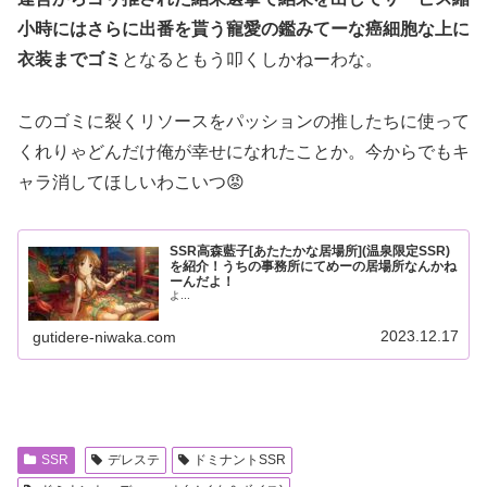
小時にはさらに出番を貰う寵愛の鑑みてーな癌細胞な上に
衣装までゴミ
となるともう叩くしかねーわな。
このゴミに裂くリソースをパッションの推したちに使って
くれりゃどんだけ俺が幸せになれたことか。今からでもキ
ャラ消してほしいわこいつ😡
SSR高森藍子[あたたかな居場所](温泉限定SSR)
を紹介！うちの事務所にてめーの居場所なんかね
ーんだよ！
よ...
2023.12.17
gutidere-niwaka.com
SSR
デレステ
ドミナントSSR