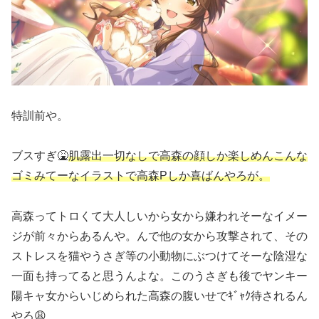
特訓前や。
ブスすぎ🤮
肌露出一切なしで高森の顔しか楽しめんこんな
ゴミみてーなイラストで高森Pしか喜ばんやろが。
高森ってトロくて大人しいから女から嫌われそーなイメー
ジが前々からあるんや。んで他の女から攻撃されて、その
ストレスを猫やうさぎ等の小動物にぶつけてそーな陰湿な
一面も持ってると思うんよな。このうさぎも後でヤンキー
陽キャ女からいじめられた高森の腹いせでｷﾞｬｸ待されるん
やろ😩