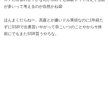
が多いって考えるのが自然かね😩
ほんまくだらねー。高森とか嫌いドル筆頭なのに1年経た
ずにSSRで出番貰いやがって😡こいつのことやからサ終
前にでもまたSSR貰うやろな。