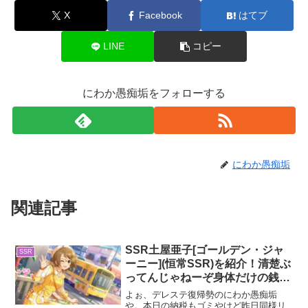
X
Facebook
はてブ
LINE
コピー
にわか愚痴垢をフォローする
にわか愚痴垢
関連記事
SSR土屋亜子[ゴールデン・ジャ
SSR
ーニー](恒常SSR)を紹介！清楚ぶ
ってんじゃねーぞ身体だけの銭ゲ
バ守銭奴が
よぉ、デレステ復帰勢のにわか愚痴垢
や。本日の納税もゴミやけど昨日同様リ