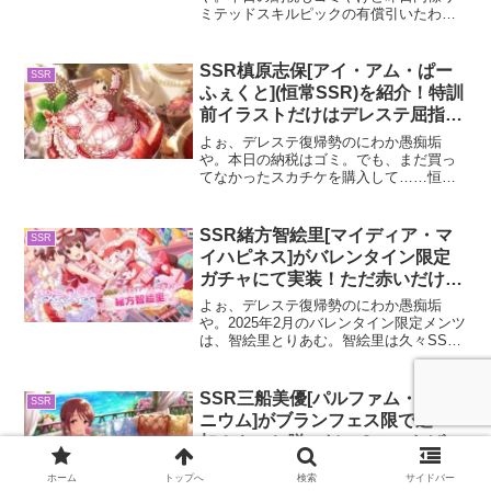
ミテッドスキルピックの有償引いたわ。
今日はクール……今日は1枚だけ😩水着茄
子やけど特技はオバロ。オバドラ1枚も持
ってねー俺からすりゃ大外れみてーなも
SSR槙原志保[アイ・アム・ぱー
SSR
ん。ついでにSR奈緒(...
ふぇくと](恒常SSR)を紹介！特訓
前イラストだけはデレステ屈指の
神シコ
よぉ、デレステ復帰勢のにわか愚痴垢
や。本日の納税はゴミ。でも、まだ買っ
てなかったスカチケを購入して……恒常
の夏樹ゲット😍しゅがまり見たさに恒常
のマリナルどっちかにするか迷ったんや
けど、まぁ推しである夏樹の方が優先か
SSR緒方智絵里[マイディア・マ
SSR
な。今回のしゅがみんアイプ...
イハピネス]がバレンタイン限定
ガチャにて実装！ただ赤いだけの
メンヘラハズレ衣装やね
よぉ、デレステ復帰勢のにわか愚痴垢
や。2025年2月のバレンタイン限定メンツ
は、智絵里とりあむ。智絵里は久々SSR
やから全然許せるけど、りあむはﾀﾋねよ
😡今回は、バレンタインSSR緒方智絵里
を紹介してくで。バレンタインSSR緒方
SSR三船美優[パルファム・ゼラ
SSR
智絵里につい...
ニウム]がブランフェス限で追
加！やっと脱いだの？このおばさ
ん
よぉ、デレステ復帰勢のにわか愚痴垢
ホーム
トップへ
検索
サイドバー
や。8周年アニバのイベントが開催されて