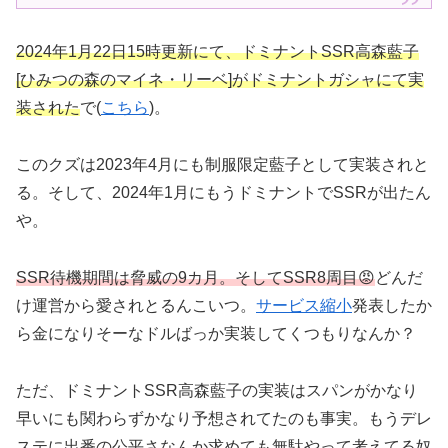
2024年1月22日15時更新にて、ドミナントSSR高森藍子
[ひみつの森のマイネ・リーベ]がドミナントガシャにて実
装された
で(
こちら
)。
このクズは2023年4月にも制服限定藍子として実装されと
る。そして、2024年1月にもうドミナントでSSRが出たん
や。
SSR待機期間は脅威の9カ月。そしてSSR8周目😡
どんだ
け運営から愛されとるんこいつ。
サービス縮小
発表したか
ら金になりそーなドルばっか実装してくつもりなんか？
ただ、ドミナントSSR高森藍子の実装はスパンがかなり
早いにも関わらずかなり予想されてたのも事実。もうデレ
ステに出番の公平さなんか求めても無駄やって考えてる奴