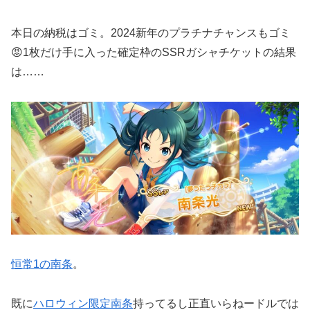
本日の納税はゴミ。2024新年のプラチナチャンスもゴミ
😡1枚だけ手に入った確定枠のSSRガシャチケットの結果
は……
恒常1の南条
。
既に
ハロウィン限定南条
持ってるし正直いらねードルでは