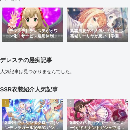
【デレステ】デレステがオワ
紫雲清夏が不人気なのは全部
コン化！サービス運用体制変
葛城リーリヤが悪い【学園ア
更でサ終秒読み開始！デレス
イドルマスター】
テ2はあるのかなどを考察
デレステの愚痴記事
人気記事は見つかりませんでした。
SSR衣装紹介人気記事
SSRイヴ・サンタクロース[シ
SSR渋谷凛[ラブリー・ラブミ
ンデレラガール]がSfCガシャ
ー]がドミナントガシャで追