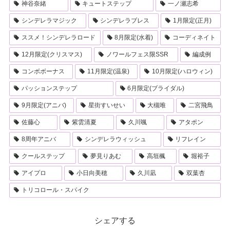
神谷奈緒
キュートステップ
一ノ瀬志希
シンデレラマジック
シンデレラブレス
1月限定(正月)
ススメ！シンデレラロード
8月限定(水着)
コーディネイト
12月限定(クリスマス)
ノワールフェス限SSR
編成例
コンボボーナス
11月限定(温泉)
10月限定(ハロウィン)
パッションステップ
6月限定(ブライダル)
9月限定(アニバ)
星街すいせい
大槻唯
二宮飛鳥
佐藤心
紫雲清夏
久川颯
アタポン
8周年アニバ
シンデレラウィッシュ
リフレイン
クールステップ
夢見りあむ
高垣楓
堀裕子
アイプロ
小日向美穂
久川凪
双葉杏
トリコロール・スパイク
シェアする