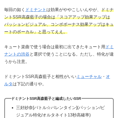
毎回の如く
ドミナント
は効果がややこしいんやが、
ドミナ
ントSSR高森藍子の場合は「スコアアップ効果アップは
パッションビジュアル、コンボボーナス効果アップはキュ
ートのボーカル」と思ってええ。
キュート楽曲で使う場合は最初に出てきたキュート用
ドミ
ナントの渋谷
と選択で使うことになる。ただし、特化が違
うから注意。
ドミナントSSR高森藍子と相性がいい
ミューチャル
・
オ
ルタ
は下記の通りや。
ドミナントSSR高森藍子と編成したいSSR
三好紗奈[バトル☆バレンタイン](パッション/ビ
ジュアル特化/オルタネイト13秒高確率)