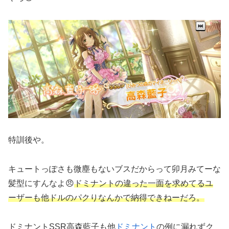
特訓後や。
キュートっぽさも微塵もないブスだからって卯月みてーな
髪型にすんなよ😠
ドミナントの違った一面を求めてるユ
ーザーも他ドルのパクりなんかで納得できねーだろ。
ドミナントSSR高森藍子も他
ドミナント
の例に漏れずク