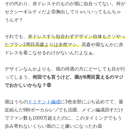
その代わり、赤ドレスそのものが堀に似合ってない。何が
セクシーギルティだよ😡胸出してりゃいいってもんちゃ
うんぞ？
それでも、
赤ドレスすら似合わずデザイン自体もクソやっ
たブラン2周目高森よりは全然マシ。
高森や堀なんかに赤
ドレスを着こなせるわけがないんだよなぁ。
デザインなんかよりも、堀の待遇の方にどーしても目が行
ってしまう。
何回でも言うけど、堀が8周目貰えるのマジ
でおかしいからな？😡
堀はうちの
ドミナント編成
に3色全部にぶち込めてて、最
近組んだ9秒ボーカルレゾでも活躍。メイン編成回すだけ
でファン数も1000万超えたのに、このタイミングでもう
歩み寄れないくらい堀のこと嫌いになったわ😩