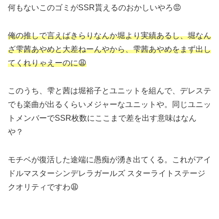
何もないこのゴミがSSR貰えるのおかしいやろ😡
俺の推しで言えばきらりなんか堀より実績あるし、堀なん
ざ雫茜あやめと大差ねーんやから、雫茜あやめをまず出し
てくれりゃえーのに😩
このうち、雫と茜は堀裕子とユニットを組んで、デレステ
でも楽曲が出るくらいメジャーなユニットや。同じユニッ
トメンバーでSSR枚数にここまで差を出す意味はなん
や？
モチベが復活した途端に愚痴が湧き出てくる。これがアイ
ドルマスターシンデレラガールズ スターライトステージ
クオリティですわ😩