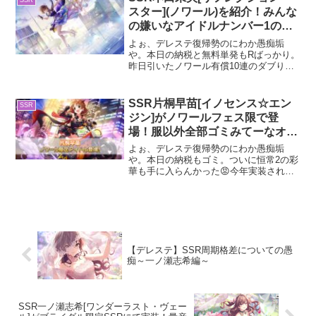
るのを確認。ロード...
スター](ノワール)を紹介！みんな
の嫌いなアイドルナンバー1のゴ
ミカス
よぉ、デレステ復帰勢のにわか愚痴垢
や。本日の納税と無料単発もRばっかり。
昨日引いたノワール有償10連のダブりも
合わさって最低最悪な気分やわ。今回は
俺を最低最悪な気分にさせた張本人であ
るノワールSSR本田未央について紹介し
SSR片桐早苗[イノセンス☆エン
SSR
ていくで。ノワールS...
ジン]がノワールフェス限で登
場！服以外全部ゴミみてーなオワ
コンノワール
よぉ、デレステ復帰勢のにわか愚痴垢
や。本日の納税もゴミ。ついに恒常2の彩
華も手に入らんかった😡今年実装された
推しで引いて推しになった若葉と渚以外
でちゃんと引けたのノワール千秋だけや
わ。ほんまありがとな千秋😍しかもあん
きらまで引き連れてきてく...
【デレステ】SSR周期格差についての愚
痴～一ノ瀬志希編～
SSR一ノ瀬志希[ワンダーラスト・ヴェー