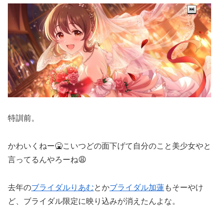
特訓前。
かわいくねー🤮こいつどの面下げて自分のこと美少女やと
言ってるんやろーね😩
去年の
ブライダルりあむ
とか
ブライダル加蓮
もそーやけ
ど、ブライダル限定に映り込みが消えたんよな。