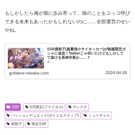
もしかしたら俺が堀に歩み寄って、堀のことをユッコ呼び
できる未来もあったかもしれないのに……全部運営のせい
やね。
SSR堀裕子[超最強☆サイキッカー]が制服限定ガ
シャに追加！Twitterじゃ叩いたけどもしかして
て抜ける系神衣装か……？
よ...
2024.04.05
gutidere-niwaka.com
SSR
6月限定(ブライダル)
デレステ
パッションデュエット(ボイス＆ステップ)
ミューチャル
堀裕子
限定SSR