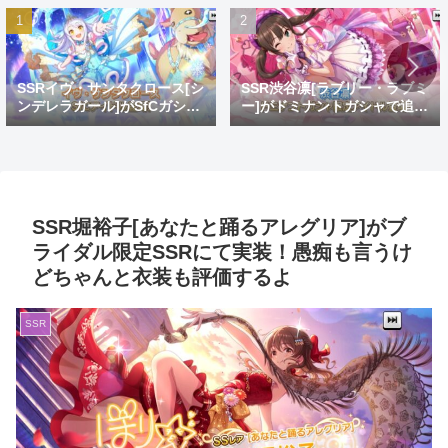
SSRイヴ・サンタクロース[シ
SSR渋谷凛[ラブリー・ラブミ
ンデレラガール]がSfCガシャ
ー]がドミナントガシャで追
で登場！おめでとうイヴ。大
加！蒼を捨てし8周目先発ゴ
好きだよイヴ。
リ推し
SSR堀裕子[あなたと踊るアレグリア]がブ
ライダル限定SSRにて実装！愚痴も言うけ
どちゃんと衣装も評価するよ
SSR