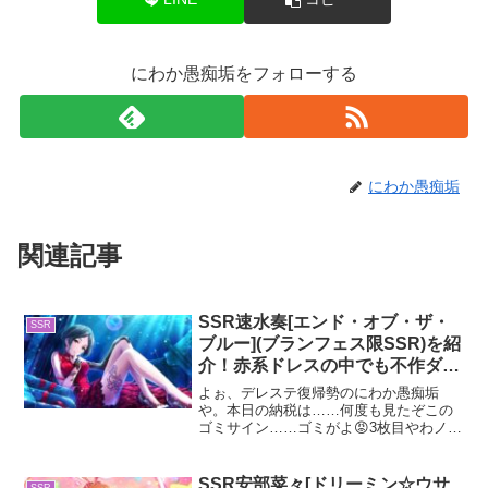
にわか愚痴垢をフォローする
にわか愚痴垢
関連記事
SSR速水奏[エンド・オブ・ザ・
SSR
ブルー](ブランフェス限SSR)を紹
介！赤系ドレスの中でも不作ダサ
ドレス
よぉ、デレステ復帰勢のにわか愚痴垢
や。本日の納税は……何度も見たぞこの
ゴミサイン……ゴミがよ😡3枚目やわノワ
ール本田。てめーせめてこないだの限定
で来いや何回ダブりゃ気がすむんやドブ
スが。アニデレの時本当にアイドル辞め
SSR安部菜々[ドリーミン☆ウサ
SSR