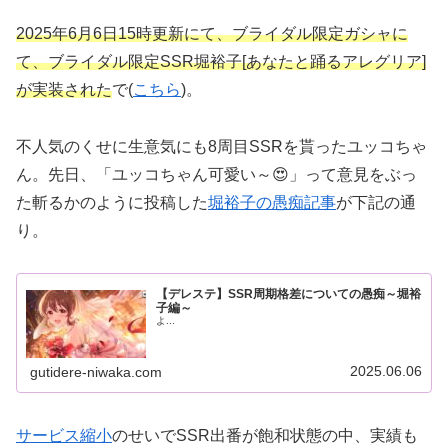
2025年6月6日15時更新にて、ブライダル限定ガシャに
て、ブライダル限定SSR堀裕子[あなたと踊るアレグリア]
が実装された
で(
こちら
)。
不人気のくせに生意気にも8周目SSRを貰ったユッコちゃ
ん。先日、「ユッコちゃん可愛い～😍」って意見をぶっ
た斬るかのように投稿した
堀裕子の愚痴記事
が下記の通
り。
【デレステ】SSR周期格差についての愚痴～堀裕
子編～
よ...
2025.06.06
gutidere-niwaka.com
サービス縮小
のせいでSSR出番が飽和状態の中、実績も