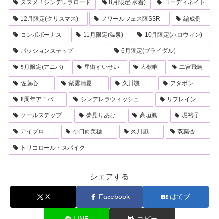
ススメ！シンデレラロード
8月限定(水着)
コーディネイト
12月限定(クリスマス)
ノワールフェス限SSR
編成例
コンボボーナス
11月限定(温泉)
10月限定(ハロウィン)
パッションステップ
6月限定(ブライダル)
9月限定(アニバ)
星街すいせい
大槻唯
二宮飛鳥
佐藤心
紫雲清夏
久川颯
アタポン
8周年アニバ
シンデレラウィッシュ
リフレイン
クールステップ
夢見りあむ
高垣楓
堀裕子
アイプロ
小日向美穂
久川凪
双葉杏
トリコロール・スパイク
シェアする
X
Facebook
はてブ
LINE
コピー