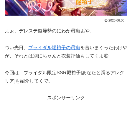
2025.06.08
よぉ、デレステ復帰勢のにわか愚痴垢や。
つい先日、
ブライダル堀裕子の愚痴
を言いまくったわけや
が、それとは別にちゃんと衣装評価もしてくよ😩
今回は、ブライダル限定SSR堀裕子[あなたと踊るアレグ
リア]を紹介してくで。
スポンサーリンク