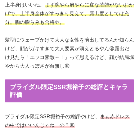
上半身はいいね。
まず腕やら肩やらに変な装飾がないおか
げで、上半身全体がすっきり見えて、露出度としては充
分。胸の膨らみも合格や。
髪型にウェーブかけて大人な女性を演出してるんか知らん
けど、顔がガキすぎて大人要素が消えとるやん😩露出だ
け見たら「ユッコ素敵～！」って思えるけど、顔が結局堀
やから大人っぽさが台無し😡
ブライダル限定SSR堀裕子の総評とキャラ
評価
ブライダル限定SSR堀裕子の総評やけど、
まぁ赤ドレス
の中ではいいんじゃねーの？😩