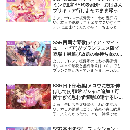
てくれりゃよかったのに😠...
ミン](恒常SSR)を紹介！おばさん
プリキュア行けよそのまま帰って
くんな
よぉ、デレステ復帰勢のにわか愚痴垢
や。本日の納税はゴミ😩学マスやなくて
デレに金吐いてんだからよ、ちょっとく
らいいい思いさせろや😡デレステつまん
ねー。とりあえず今回は恒常SSR安部
菜々紹介してくで。恒常SSR安部菜々に
SSR西園寺琴歌[ディア・マイ・
SSR
ついて恒常SSR安部菜々...
ユートピア]がブランフェス限で
登場！男選び放題の金持ち女のブ
ランSSRや
よぉ、デレステ復帰勢のにわか愚痴垢
や。本日の納税と無料単発はゴミ。でも
ブラン更新があってたまたまボーカルレ
ゾナンスの琴歌が出たから引いたわ。60
連で来たんやけどこれで次来るであろう
スパイクあやめに備えられるわ😌さて、
SSR日下部若葉[メロウに枝を伸
SSR
今回はブランSSR西園寺...
ばして]が恒常ガシャに追加！可
愛すぎて思わず衝動10連するレベ
ルで神衣装やわ
よぉ、デレステ復帰勢のにわか愚痴垢
や。本日の納税はゴミ。温泉小春は結局
手に入らんかったわ。でも、神様は俺を
見捨てんかった……今日更新された若葉
のガチャを10連だけ引いたんやけど……
0%のロード後にSSR1枚とSRたくさんあ
SSR本田未央[リフレクション・
SSR