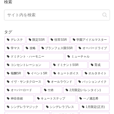
検索
タグ
デレステ
限定SSR
恒常SSR
学園アイドルマスター
学マス
攻略
ブランフェス限SSR
オーバードライブ
ドミナント・ハーモニー
ミューチャル
コンセントレーション
ドミナントSSR
育成
報酬SR
イベントSR
キュートボイス
オルタネイト
イヴ・サンタクロース
オールラウンド
パッションメイク
オーバーロード
サ終
2月限定(バレンタイン)
神谷奈緒
キュートステップ
一ノ瀬志希
シンデレラマジック
シンデレラブレス
1月限定(正月)