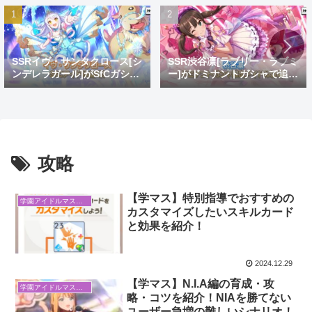
SSRイヴ・サンタクロース[シ
SSR渋谷凛[ラブリー・ラブミ
ンデレラガール]がSfCガシャ
ー]がドミナントガシャで追
で登場！おめでとうイヴ。大
加！蒼を捨てし8周目先発ゴ
好きだよイヴ。
リ推し
攻略
【学マス】特別指導でおすすめの
学園アイドルマスター
カスタマイズしたいスキルカード
と効果を紹介！
2024.12.29
【学マス】N.I.A編の育成・攻
学園アイドルマスター
略・コツを紹介！NIAを勝てない
ユーザー急増の難しいシナリオ！