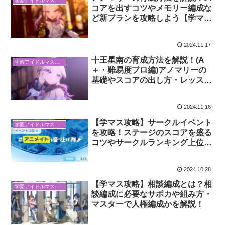
学園アイドルマスター
コアを出すコツやメモリー編成な
ど新プランを攻略しよう【学マ
ス】
2024.11.17
十王星南の育成方法を解説！(A
学園アイドルマスター
＋・難易度プロ編)アノマリーの
基礎やスコアの出し方・レッスン
のコツを紹介
2024.11.16
【学マス攻略】サークルイベント
学園アイドルマスター
を攻略！ステージのスコアを盛る
コツやサークルランキング上位を
目指す方法など
2024.10.28
【学マス攻略】相談編成とは？相
学園アイドルマスター
談編成に必要なサポカや組み方・
マスターで人権編成かを解説！