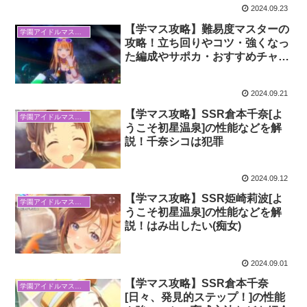
2024.09.23
【学マス攻略】難易度マスターの
学園アイドルマスター
攻略！立ち回りやコツ・強くなっ
た編成やサポカ・おすすめチャレ
ンジPアイテムなど
2024.09.21
【学マス攻略】SSR倉本千奈[よ
学園アイドルマスター
うこそ初星温泉]の性能などを解
説！千奈シコは犯罪
2024.09.12
【学マス攻略】SSR姫崎莉波[よ
学園アイドルマスター
うこそ初星温泉]の性能などを解
説！はみ出したい(痴女)
2024.09.01
【学マス攻略】SSR倉本千奈
学園アイドルマスター
[日々、発見的ステップ！]の性能