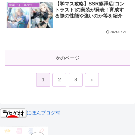
【学マス攻略】SSR篠澤広[コン
学園アイドルマスター
トラスト]の実装が発表！育成す
る際の性能や強いのか等を紹介
2024.07.21
次のページ
次
1
2
3
へ
にほんブログ村