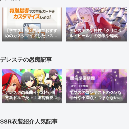
【学マス】特別指導でおすす
デレステの新特技「クリスタ
めのカスタマイズしたいスキ
ル・ヒール」の効果や編成例
ルカードと効果を紹介！
を解説！放置編成への組み込
み方も紹介
デレステの愚痴記事
デレステの新曲イベ2枠が両
学マスのコンテストのクソな
方新ドルで炎上！運営寵愛白
部分や不満点・つまらない点
黒コンビと当て馬踏み台しき
などを紹介。上位勢たちよく
あすイベ2枠を許すな
こんなゴミコンテンツ続けら
れるよな
SSR衣装紹介人気記事