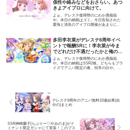
係性や絡みなどをおさらい。あつ
きよアイプロに向けて。
よぉ、デレステ復帰勢のにわか愚痴垢
や。本日の納税はゴミ。今日告知された
愛海と清良のアイプロ開催があまりにも
嬉しすぎて、ノワール有償(キュート)を引
いてきたで。SSR2枚来て2枚ともノワー
ル志希。このゴミ衣装がよ😡しかも俺が
多田李衣菜がデレステ8周年イベ
愚痴
キュートノワールで...
ントで報酬SRに！李衣菜が今ま
でどれだけ不遇だったかと俺の気
持ちを語るで
よぉ、デレステ復帰勢のにわか愚痴垢
や。本日の納税はSSR2枚。どちらもプラ
イズでアニバ限定の奏、恒常の白や。も
ちろん引いた時めっちゃ嬉しかったんや
が、納税なんかもはやどーでもいい。な
ぜなら、遂に来たからや……俺の推しの
ひとりである多田李衣菜...
デレステ9周年のアニバ無料10連結果(自
分の)まとめ
SSR神崎蘭子[らぶりー♡やみのま]がド
ミナント限定ガシャにて実装！このブス