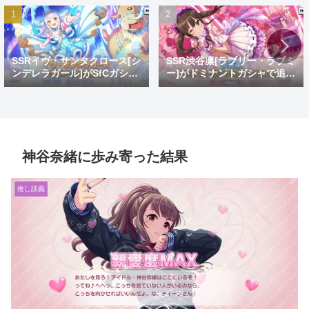
SSRイヴ・サンタクロース[シ
SSR渋谷凛[ラブリー・ラブミ
ンデレラガール]がSfCガシャ
ー]がドミナントガシャで追
で登場！おめでとうイヴ。大
加！蒼を捨てし8周目先発ゴ
好きだよイヴ。
リ推し
神谷奈緒に歩み寄った結果
推し談義