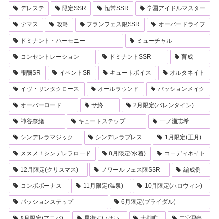
デレステ
限定SSR
恒常SSR
学園アイドルマスター
学マス
攻略
ブランフェス限SSR
オーバードライブ
ドミナント・ハーモニー
ミューチャル
コンセントレーション
ドミナントSSR
育成
報酬SR
イベントSR
キュートボイス
オルタネイト
イヴ・サンタクロース
オールラウンド
パッションメイク
オーバーロード
サ終
2月限定(バレンタイン)
神谷奈緒
キュートステップ
一ノ瀬志希
シンデレラマジック
シンデレラブレス
1月限定(正月)
ススメ！シンデレラロード
8月限定(水着)
コーディネイト
12月限定(クリスマス)
ノワールフェス限SSR
編成例
コンボボーナス
11月限定(温泉)
10月限定(ハロウィン)
パッションステップ
6月限定(ブライダル)
9月限定(アニバ)
星街すいせい
大槻唯
二宮飛鳥