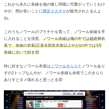
これから永久に奈緒を他の推し同様に可愛がっていくわけ
やが、間が良いことに
限定スカチケ
が販売されとるんよ
ね。
このうちノワールのプラチケを買って、ノワール奈緒を手
に入れることを決意。
ノワール奈緒は俺の中では超絶神衣
装で、奈緒の衣装(正直全部良衣装以上やが)の中では3月
奈緒に次いで好き😍
特に好きなノワール衣装は
ノワールきらり
とノワールあり
すの2トップなんやが、ノワール奈緒も余裕でこのきらり
ありすとタメ張れると思っとる😍