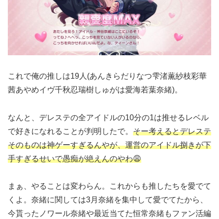
これで俺の推しは19人(あんきらだりなつ雫渚薫紗枝彩華
茜あやめイヴ千秋忍瑞樹しゅがは愛海若葉奈緒)。
なんと、デレステの全アイドルの10分の1は推せるレベル
で好きになれることが判明したで。
そー考えるとデレステ
そのものは神ゲーすぎるんやが、運営のアイドル捌きが下
手すぎるせいで愚痴が絶えんのやわ😩
まぁ、やることは変わらん。これからも推したちを愛でて
くよ。奈緒に関しては3月奈緒を集中して愛でてたから、
今貰ったノワール奈緒や最近当てた恒常奈緒もファン活編