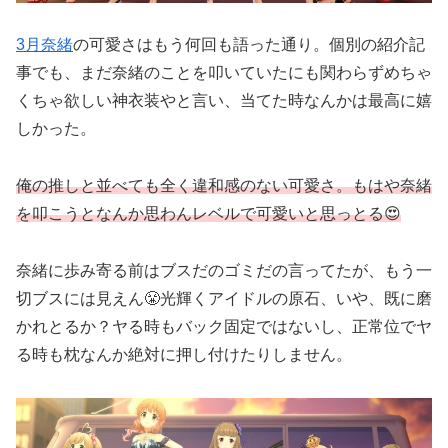
3月奈緒
の可愛さはもう何回も語った通り。個別の紹介記
事でも、まだ奈緒のことを叩いていたにも関わらずめちゃ
くちゃ欲しい神衣装やと言い、当てた時なんかは最高に嬉
しかった。
俺の推しと並べても全く違和感のない可愛さ。もはや奈緒
を叩こうとなんか思わんレベルで可愛いと思っとる😍
奈緒に歩み寄る前はブスだのゴミだの言ってたが、もう一
切ブスには見えん😤光輝くアイドルの原石、いや、既に磨
かれとるか？ヤる時もバック固定ではないし、正常位でヤ
る時も枕なんか絶対に押し付けたりしません。