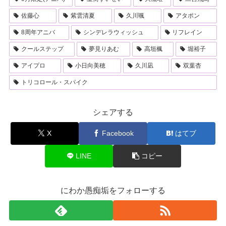
佐藤心
紫雲清夏
久川颯
アタポン
8周年アニバ
シンデレラウィッシュ
リフレイン
クールステップ
夢見りあむ
高垣楓
堀裕子
アイプロ
小日向美穂
久川凪
双葉杏
トリコロール・スパイク
シェアする
X
Facebook
はてブ
LINE
コピー
にわか愚痴垢をフォローする