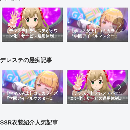
【デレステ】デレステがオワ
【学マス炎上】コミカライズ
コン化！サービス運用体制変
「学園アイドルマスター
更でサ終秒読み開始！デレス
GOLD RUSH」でオリキャラ
テ2はあるのかなどを考察
がしゃしゃり出て炎上！炎上
理由や面白い漫画なのかを紹
介
デレステの愚痴記事
【学マス炎上】コミカライズ
【デレステ】デレステがオワ
「学園アイドルマスター
コン化！サービス運用体制変
GOLD RUSH」でオリキャラ
更でサ終秒読み開始！デレス
がしゃしゃり出て炎上！炎上
テ2はあるのかなどを考察
理由や面白い漫画なのかを紹
介
SSR衣装紹介人気記事