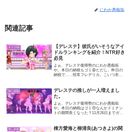
にわか愚痴垢
関連記事
【デレステ】彼氏がいそうなアイ
キャラdis
ドルランキングを紹介！NTR好き
必見
よぉ、デレステ復帰勢のにわか愚痴垢
や。本日の納税もゴミ😩ただし、昨日の
納税で……恒常フレデリカ。こいつ衣装
めちゃくちゃ良いんよな😭前垢でも引い
てたんやけど、真面目に恒常から限定ま
で全衣装で見比べても上位に入るレベル
デレステの推しが一人増えまし
推し談義
の衣装やと思っとる。フレ自...
た。
よぉ、デレステ復帰勢のにわか愚痴垢
や。本日の納税はゴミ😠なんかドミナン
トの期間長くなった？11月26日までガチ
ャ引けるんやけどそれまでに引けんのか
ドミ佐久間は。まぁ納税はええよ。今回
は攻略でも衣装紹介でもなんでもないた
棟方愛海と柳清良(あつきよ)の関
推し談義
だの雑記やけど、俺の推...