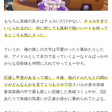
もちろん奈緒の良さはチョロいだけやない。
チョロすぎて
いじられるのに、何に対しても真剣で熱いハートを持って
るところも気に入った。
ていうか、俺の推しの大半は可愛がったり褒めたりした
分、アイドルとして全力で走っていくよーなドルばっかや
からな😤奈緒も仲間に入れてやってえーやろ。
応援し甲斐があるって感じ。今後、他のドルたちとの関わ
りがどんなんかを見てくつもりやで😌
スバルが多分奈緒
参加楽曲の中で最も新しい読破した奈緒コミュやが、2話
あたりで奈緒の気遣いが乙倉か誰かに褒められてたよな。