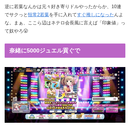
逆に若葉なんかは元々好き寄りドルやったからか、10連
でサクっと
恒常2若葉
を手に入れて
すぐ推しになった
んよ
な。まぁ、ここら辺はネテロ会長風に言えば「印象値」っ
て奴やろ😤
奈緒に5000ジュエル貢ぐで