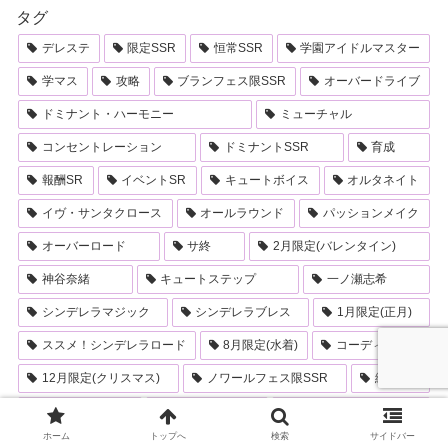
タグ
デレステ
限定SSR
恒常SSR
学園アイドルマスター
学マス
攻略
ブランフェス限SSR
オーバードライブ
ドミナント・ハーモニー
ミューチャル
コンセントレーション
ドミナントSSR
育成
報酬SR
イベントSR
キュートボイス
オルタネイト
イヴ・サンタクロース
オールラウンド
パッションメイク
オーバーロード
サ終
2月限定(バレンタイン)
神谷奈緒
キュートステップ
一ノ瀬志希
シンデレラマジック
シンデレラブレス
1月限定(正月)
ススメ！シンデレラロード
8月限定(水着)
コーディネイト
12月限定(クリスマス)
ノワールフェス限SSR
編成例
コンボボーナス
11月限定(温泉)
10月限定(ハロウィン)
ホーム
トップへ
検索
サイドバー
パッションステップ
6月限定(ブライダル)