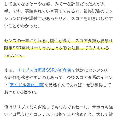
して強くなさそーやな😩」みてーな評価だった人が大
半。でも、実装されていざ育ててみると、最終試験のミッ
ションに絶好調付与があったりと、スコアを叩き出しやす
いことがわかった。
センスの一軍になれる可能性が高く、スコアタ勢も夏祭り
限定SSR葛城リーリヤのことを割と注目してる人もいる
っぽいわ。
まぁ、
リリブスは恒常SSRが好印象
で絶対にセンスの方
が評価を稼ぎやすいのもあって、今後スコアタ系のイベン
ト(
アイドル強化月間
)を見越すんであれば、ぜひ獲得して
おきたい1枚やね。
俺はリリブスなんざ推しでもなんでもねーし、サポカも強
いとは思うけどコンテストは捨てると決めた今、大して欲