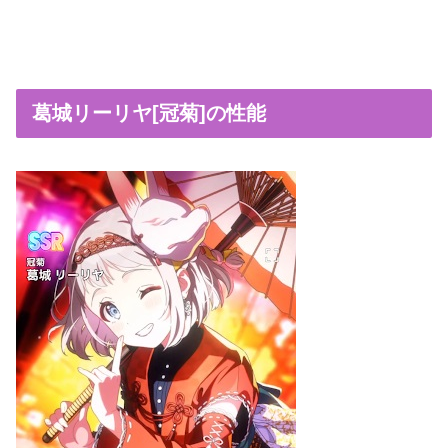
葛城リーリヤ[冠菊]の性能