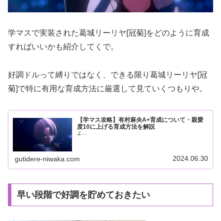
学マスで実装された葛城リーリヤ[冠菊]をどのように育成
すればいいかも紹介してくで。
好調ドルって縛りではなく、できる限り葛城リーリヤ[冠
菊]で特に有用な育成方法に厳選して見ていくつもりや。
【学マス攻略】有村麻央A+育成について・親愛
度10に上げる育成方法を解説
よ...
2024.06.30
gutidere-niwaka.com
早い段階で好調を貯めておきたい