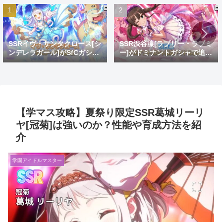
SSRイヴ・サンタクロース[シ
SSR渋谷凛[ラブリー・ラブミ
ンデレラガール]がSfCガシャ
ー]がドミナントガシャで追
で登場！おめでとうイヴ。大
加！蒼を捨てし8周目先発ゴ
好きだよイヴ。
リ推し
【学マス攻略】夏祭り限定SSR葛城リーリ
ヤ[冠菊]は強いのか？性能や育成方法を紹
介
学園アイドルマスター