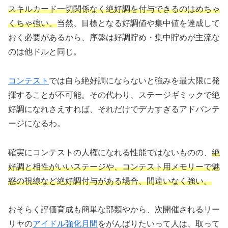
スキルカード一切関係なく絶好調を付与できるのはめちゃ
くちゃ強い。
当然、目標となる好調値や集中値を達成して
おく必要があるから、序盤は好調貯め・集中貯めが主流な
のは他ドルと同じ。
コンテスト
では自ら絶好調にならないと強みを最大限に発
揮することが不可能。その代わり、ステージギミックで絶
好調になれさえすれば、それだけでデカすぎるアドバンテ
ージになるわ。
確実にコンテストの人権になれる性能ではないものの、
絶
好調と相性がいいステージや、コンテスト用メモリーで魅
惑の視線など絶好調付与がある場合、間違いなく強い。
おそらく評価育成も簡単な部類やから、次開催されるリー
リヤの
アイドル強化月間
をがんばりたいって人は、取って