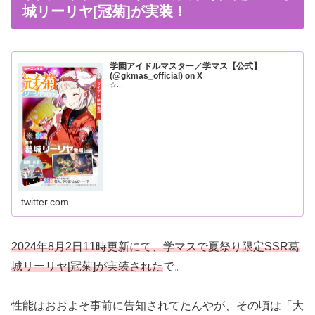
城リーリヤ[冠菊]が実装！
学園アイドルマスター／学マス【公式】
(@gkmas_official) on X
☆...
twitter.com
2024年8月2日11時更新にて、学マスで夏祭り限定SSR葛
城リーリヤ[冠菊]が実装された
で。
性能はおおよそ事前に告知されてたんやが、その頃は「大