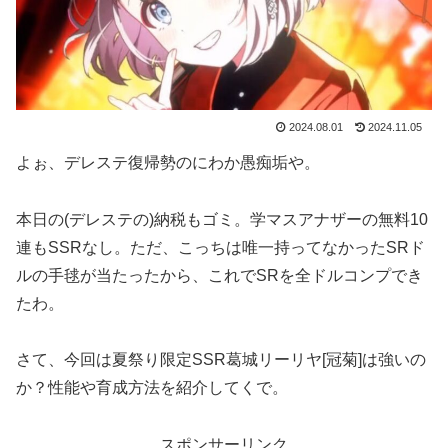
2024.08.01
2024.11.05
よぉ、デレステ復帰勢のにわか愚痴垢や。
本日の(デレステの)納税もゴミ。学マスアナザーの無料10
連もSSRなし。ただ、こっちは唯一持ってなかったSRド
ルの手毬が当たったから、これでSRを全ドルコンプでき
たわ。
さて、今回は夏祭り限定SSR葛城リーリヤ[冠菊]は強いの
か？性能や育成方法を紹介してくで。
スポンサーリンク