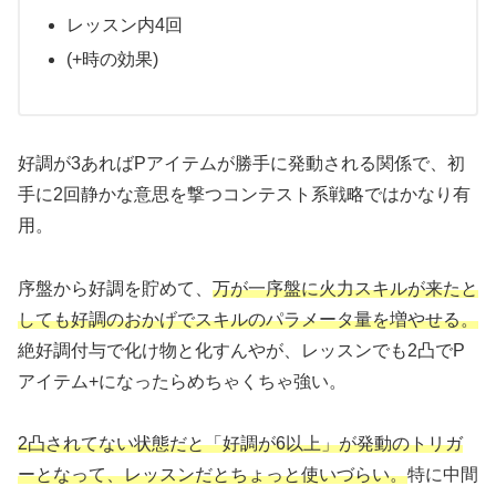
レッスン内4回
(+時の効果)
好調が3あればPアイテムが勝手に発動される関係で、初
手に2回静かな意思を撃つコンテスト系戦略ではかなり有
用。
序盤から好調を貯めて、
万が一序盤に火力スキルが来たと
しても好調のおかげでスキルのパラメータ量を増やせる。
絶好調付与で化け物と化すんやが、レッスンでも2凸でP
アイテム+になったらめちゃくちゃ強い。
2凸されてない状態だと「好調が6以上」が発動のトリガ
ーとなって、レッスンだとちょっと使いづらい。
特に中間