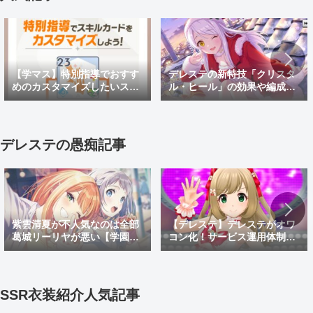
【学マス】特別指導でおすす
デレステの新特技「クリスタ
めのカスタマイズしたいスキ
ル・ヒール」の効果や編成例
ルカードと効果を紹介！
を解説！放置編成への組み込
み方も紹介
デレステの愚痴記事
【デレステ】デレステがオワ
紫雲清夏が不人気なのは全部
コン化！サービス運用体制変
葛城リーリヤが悪い【学園ア
更でサ終秒読み開始！デレス
イドルマスター】
テ2はあるのかなどを考察
SSR衣装紹介人気記事