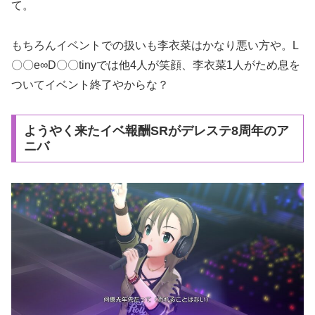
て。
もちろんイベントでの扱いも李衣菜はかなり悪い方や。L
〇〇e∞D〇〇tinyでは他4人が笑顔、李衣菜1人がため息を
ついてイベント終了やからな？
ようやく来たイベ報酬SRがデレステ8周年のア
ニバ