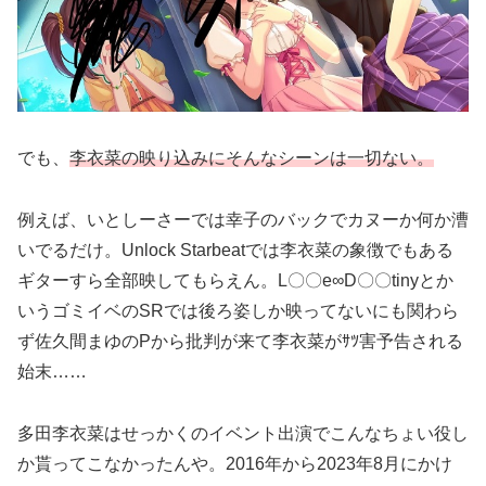
でも、
李衣菜の映り込みにそんなシーンは一切ない。
例えば、いとしーさーでは幸子のバックでカヌーか何か漕
いでるだけ。Unlock Starbeatでは李衣菜の象徴でもある
ギターすら全部映してもらえん。L〇〇e∞D〇〇tinyとか
いうゴミイベのSRでは後ろ姿しか映ってないにも関わら
ず佐久間まゆのPから批判が来て李衣菜がｻﾂ害予告される
始末……
多田李衣菜はせっかくのイベント出演でこんなちょい役し
か貰ってこなかったんや。2016年から2023年8月にかけ