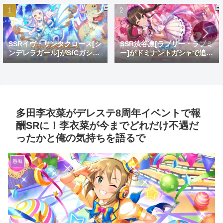
SSRイヴ・サンタクロース[シ
SSR渋谷凛[ラブリー・ラブミ
ンデレラガール]がSfCガシャ
ー]がドミナントガシャで追
で登場！おめでとうイヴ。大
加！蒼を捨てし8周目先発ゴ
好きだよイヴ。
リ推し
多田李衣菜がデレステ8周年イベントで報
酬SRに！李衣菜が今までどれだけ不遇だ
ったかと俺の気持ちを語るで
愚痴