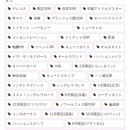
デレステ
限定SSR
恒常SSR
学園アイドルマスター
学マス
攻略
ブランフェス限SSR
オーバードライブ
ドミナント・ハーモニー
ミューチャル
コンセントレーション
ドミナントSSR
育成
報酬SR
イベントSR
キュートボイス
オルタネイト
イヴ・サンタクロース
オールラウンド
パッションメイク
オーバーロード
サ終
2月限定(バレンタイン)
神谷奈緒
キュートステップ
一ノ瀬志希
シンデレラマジック
シンデレラブレス
1月限定(正月)
ススメ！シンデレラロード
8月限定(水着)
コーディネイト
12月限定(クリスマス)
ノワールフェス限SSR
編成例
コンボボーナス
11月限定(温泉)
10月限定(ハロウィン)
パッションステップ
6月限定(ブライダル)