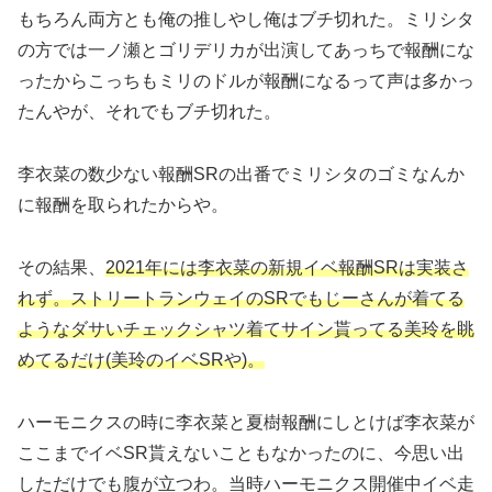
もちろん両方とも俺の推しやし俺はブチ切れた。ミリシタ
の方では一ノ瀬とゴリデリカが出演してあっちで報酬にな
ったからこっちもミリのドルが報酬になるって声は多かっ
たんやが、それでもブチ切れた。
李衣菜の数少ない報酬SRの出番でミリシタのゴミなんか
に報酬を取られたからや。
その結果、
2021年には李衣菜の新規イベ報酬SRは実装さ
れず。ストリートランウェイのSRでもじーさんが着てる
ようなダサいチェックシャツ着てサイン貰ってる美玲を眺
めてるだけ(美玲のイベSRや)。
ハーモニクスの時に李衣菜と夏樹報酬にしとけば李衣菜が
ここまでイベSR貰えないこともなかったのに、今思い出
しただけでも腹が立つわ。当時ハーモニクス開催中イベ走