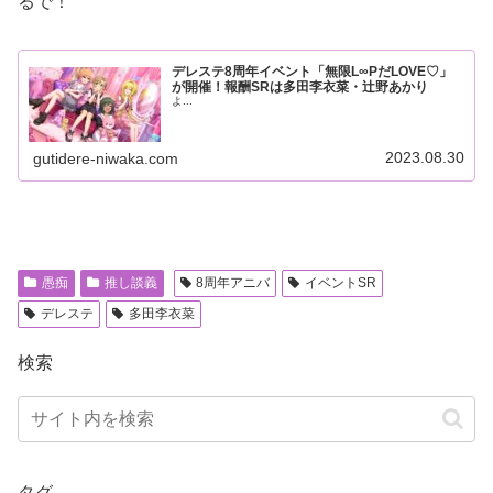
るで！
デレステ8周年イベント「無限L∞PだLOVE♡」
が開催！報酬SRは多田李衣菜・辻野あかり
よ...
2023.08.30
gutidere-niwaka.com
愚痴
推し談義
8周年アニバ
イベントSR
デレステ
多田李衣菜
検索
タグ