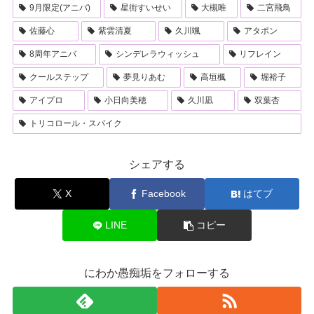
9月限定(アニバ)
星街すいせい
大槻唯
二宮飛鳥
佐藤心
紫雲清夏
久川颯
アタポン
8周年アニバ
シンデレラウィッシュ
リフレイン
クールステップ
夢見りあむ
高垣楓
堀裕子
アイプロ
小日向美穂
久川凪
双葉杏
トリコロール・スパイク
シェアする
X
Facebook
はてブ
LINE
コピー
にわか愚痴垢をフォローする