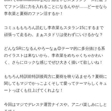
てファン活に力を入れることになるんやが……どーせなら
李衣菜と夏樹のファン活するか！
コミュももちろん読むし李衣菜もスタラン15にするまで
頑張って走るわ。まぁスタドリは使わずにいけるかな？
どんなSRになるんやろーなぁ😌テーマ的に多分抜ける系
のイラストは来ないから、李衣菜をめちゃくちゃかわい
く、さらにロックな感じでぜひ大きく描いて欲しいね！
もちろん特訓前特訓後両方に夏樹を映り込ませろ？夏樹に
関してもマジでかっこよくそして愛ってテーマらしくキュ
ートっぽくも仕上げてくれよな！
今回はマジでデレステ運営ナイスや。アニバ楽しみにしと