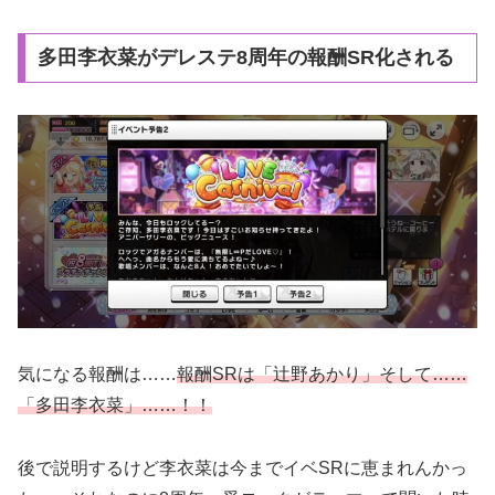
多田李衣菜がデレステ8周年の報酬SR化される
気になる報酬は……
報酬SRは「辻野あかり」そして……
「多田李衣菜」……！！
後で説明するけど李衣菜は今までイベSRに恵まれんかっ