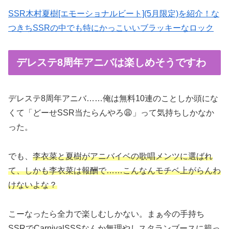
SSR木村夏樹[エモーショナルビート](5月限定)を紹介！な
つきちSSRの中でも特にかっこいいブラッキーなロック
デレステ8周年アニバは楽しめそうですわ
デレステ8周年アニバ……俺は無料10連のことしか頭にな
くて「どーせSSR当たらんやろ😩」って気持ちしかなか
った。
でも、
李衣菜と夏樹がアニバイベの歌唱メンツに選ばれ
て、しかも李衣菜は報酬で……こんなんモチベ上がらんわ
けないよな？
こーなったら全力で楽しむしかない。まぁ今の手持ち
SSRでCarnivalSSSなんか無理やしスタランブースに籠っ