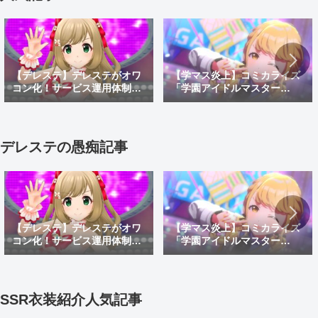
【デレステ】デレステがオワ
【学マス炎上】コミカライズ
コン化！サービス運用体制変
「学園アイドルマスター
更でサ終秒読み開始！デレス
GOLD RUSH」でオリキャラ
テ2はあるのかなどを考察
がしゃしゃり出て炎上！炎上
理由や面白い漫画なのかを紹
介
デレステの愚痴記事
【デレステ】デレステがオワ
【学マス炎上】コミカライズ
コン化！サービス運用体制変
「学園アイドルマスター
更でサ終秒読み開始！デレス
GOLD RUSH」でオリキャラ
テ2はあるのかなどを考察
がしゃしゃり出て炎上！炎上
理由や面白い漫画なのかを紹
介
SSR衣装紹介人気記事