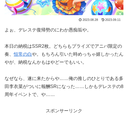
2023.08.28
2023.09.11
よぉ、デレステ復帰勢のにわか愚痴垢や。
本日の納税はSSR2枚。どちらもプライズでアニバ限定の
奏、
恒常の白
や。もちろん引いた時めっちゃ嬉しかったん
やが、納税なんかもはやどーでもいい。
なぜなら、遂に来たからや……俺の推しのひとりである多
田李衣菜がついに報酬SRになった……しかもデレステの8
周年イベントで、や……
スポンサーリンク