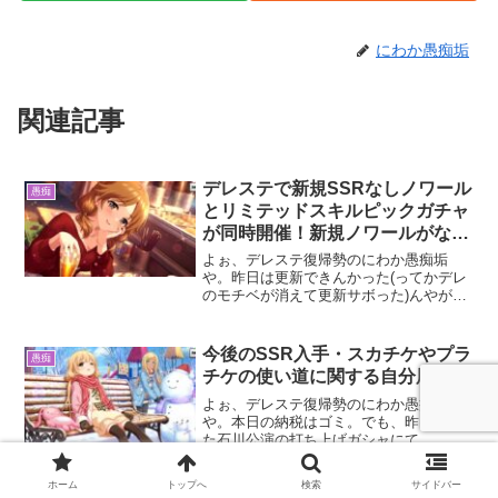
にわか愚痴垢
関連記事
デレステで新規SSRなしノワール
愚痴
とリミテッドスキルピックガチャ
が同時開催！新規ノワールがない
愚痴など
よぉ、デレステ復帰勢のにわか愚痴垢
や。昨日は更新できんかった(ってかデレ
のモチベが消えて更新サボった)んやが、
おとといの無料10連は下記の通り。岡崎
かよ。一応新規やけどすり抜けてきやが
って😡こいつ天才子役やったらしいけど
今後のSSR入手・スカチケやプラ
愚痴
こんなブスに子役が務...
チケの使い道に関する自分用メモ
よぉ、デレステ復帰勢のにわか愚痴垢
や。本日の納税はゴミ。でも、昨日引い
た石川公演の打ち上げガシャにて……ダ
ブりやけど恒常1のあやめ😍道明寺の恒常
1にも映り込んでたが、生足ショーパンノ
ホーム
トップへ
検索
サイドバー
ースリーブと本当に素晴らしいレッスン