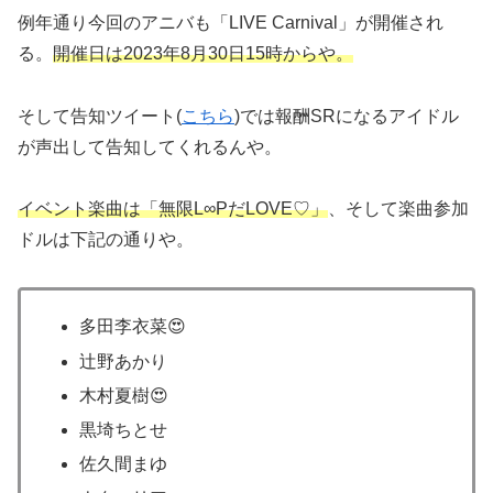
例年通り今回のアニバも「LIVE Carnival」が開催され
る。
開催日は2023年8月30日15時からや。
そして告知ツイート(
こちら
)では報酬SRになるアイドル
が声出して告知してくれるんや。
イベント楽曲は「無限L∞PだLOVE♡」
、そして楽曲参加
ドルは下記の通りや。
多田李衣菜😍
辻野あかり
木村夏樹😍
黒埼ちとせ
佐久間まゆ