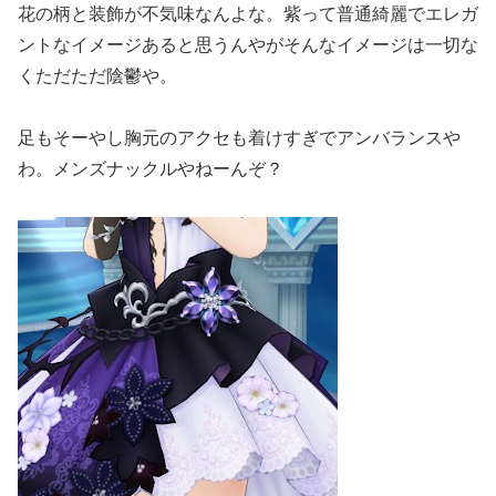
花の柄と装飾が不気味なんよな。紫って普通綺麗でエレガ
ントなイメージあると思うんやがそんなイメージは一切な
くただただ陰鬱や。
足もそーやし胸元のアクセも着けすぎでアンバランスや
わ。メンズナックルやねーんぞ？