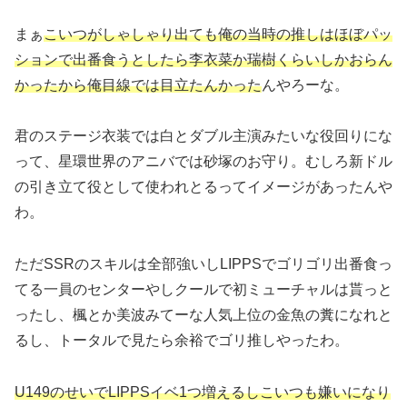
まぁ
こいつがしゃしゃり出ても俺の当時の推しはほぼパッ
ションで出番食うとしたら李衣菜か瑞樹くらいしかおらん
かったから俺目線では目立たんかった
んやろーな。
君のステージ衣装では白とダブル主演みたいな役回りにな
って、星環世界のアニバでは砂塚のお守り。むしろ新ドル
の引き立て役として使われとるってイメージがあったんや
わ。
ただSSRのスキルは全部強いしLIPPSでゴリゴリ出番食っ
てる一員のセンターやしクールで初ミューチャルは貰っと
ったし、楓とか美波みてーな人気上位の金魚の糞になれと
るし、トータルで見たら余裕でゴリ推しやったわ。
U149のせいでLIPPSイベ1つ増えるしこいつも嫌いになり