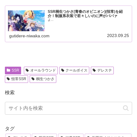
SSR桐生つかさ[青春のオピニオン](恒常)を紹
介！制服系衣装で若々しいのに声がババァ
よ...
2023.09.25
gutidere-niwaka.com
SSR
オールラウンド
クールボイス
デレステ
恒常SSR
桐生つかさ
検索
タグ