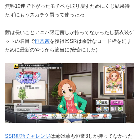
無料10連で下がったモチベを取り戻すためにくじ結果待
たずにもうスカチケ買って使ったわ。
茜は長いことアニバ限定茜しか持ってなかったし新衣装ゲ
ットの名目で
恒常茜
を獲得😍SRは余計なロード枠を消す
ために最新のやつから適当に(安斎にした)。
SSR勧誘チャレンジ
は薫😍薫も恒常3しか持ってなかった