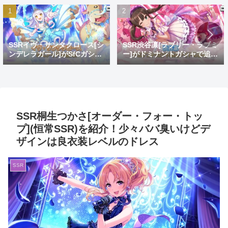
SSRイヴ・サンタクロース[シ
SSR渋谷凛[ラブリー・ラブミ
ンデレラガール]がSfCガシャ
ー]がドミナントガシャで追
で登場！おめでとうイヴ。大
加！蒼を捨てし8周目先発ゴ
好きだよイヴ。
リ推し
SSR桐生つかさ[オーダー・フォー・トッ
プ](恒常SSR)を紹介！少々ババ臭いけどデ
ザインは良衣装レベルのドレス
SSR