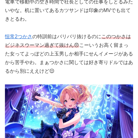
電車で移動中の空き時間で社長としての仕事をしとるみた
いやな。机に置いてあるカツサンドは印象のMVでも出て
きとるわ。
恒常2つかさ
の特訓前はバリバリ抜けるのに
このつかさは
ビジネスウーマン過ぎて抜けん😠
こーいうお高く留まっ
た女ってよっぽどの上玉男しか相手にせんイメージがある
から苦手やわ。まぁつかさに関しては好き寄りドルではあ
るから別にええけど😌