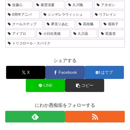
佐藤心
紫雲清夏
久川颯
アタポン
8周年アニバ
シンデレラウィッシュ
リフレイン
クールステップ
夢見りあむ
高垣楓
堀裕子
アイプロ
小日向美穂
久川凪
双葉杏
トリコロール・スパイク
シェアする
X
Facebook
はてブ
LINE
コピー
にわか愚痴垢をフォローする