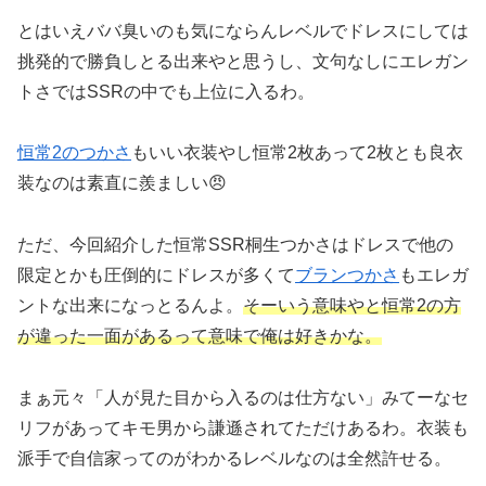
とはいえババ臭いのも気にならんレベルでドレスにしては
挑発的で勝負しとる出来やと思うし、文句なしにエレガン
トさではSSRの中でも上位に入るわ。
恒常2のつかさ
もいい衣装やし恒常2枚あって2枚とも良衣
装なのは素直に羨ましい😠
ただ、今回紹介した恒常SSR桐生つかさはドレスで他の
限定とかも圧倒的にドレスが多くて
ブランつかさ
もエレガ
ントな出来になっとるんよ。
そーいう意味やと恒常2の方
が違った一面があるって意味で俺は好きかな。
まぁ元々「人が見た目から入るのは仕方ない」みてーなセ
リフがあってキモ男から謙遜されてただけあるわ。衣装も
派手で自信家ってのがわかるレベルなのは全然許せる。