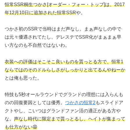
恒常SSR桐生つかさ[オーダー・フォー・トップ]は、2017
年12月10日に追加された恒常SSR
や。
つかさ初のSSRで当時はまだ声なし。まぁ声なしの中で
は元々優遇されてたし、デレステでSSR化がまぁまぁ早
い方なのも不自然ではないわ。
衣装への評価はそこそこ良いものを貰っとる方で、恒常1
ならではのそのドルらしさがしっかりと出てるんやねーか
とは俺も思った。
特技も5秒オールラウンドでグランドの理想には入らんも
のの回復要因としては優秀。
つかさの恒常2
もスライドア
クトやし、こいつはグランドファン活の適正がある方や
な。
声なし時代に限定まで貰っとるし、ヘイトが集まって
も仕方がない😩