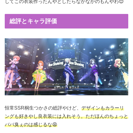
してこの衣装作ったんやとしたらなかなかのもんやわ😌
総評とキャラ評価
恒常SSR桐生つかさの総評やけど、
デザインもカラーリ
ングも好き
やし
良衣装
には
入れそう
。ただほんのちょっと
ババ臭ぇのは感じるな😩