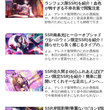
SSR兵藤レナを紹介してくで...
ランフェス限SSR)を紹介！血色
が怖すぎる不幸衣装で閲覧注意
よぉ、デレステ復帰勢のにわか愚痴垢
や。本日の納税はゴミ😩温泉夏樹に温泉
紗枝のためになんとしても納税で引き当
てたいんやが。もう既に100連以上爆死し
とる😡さて、今回は闇鍋ガシャで当たっ
たブランSSR白菊ほたるを紹介するで。
SSR南条光[ヒーローオブシャド
SSR
ブランSSR白菊ほた...
ウ](ハロウィン限定SSR)を紹介！
踊らせたら良く感じるタイプの悪
役衣装
よぉ、デレステ復帰勢のにわか愚痴垢
や。本日の納税もゴミ😡明日どーしよっ
かなガチャ更新やけど。本田もあかりも
いらんしありすはノワール永久就職で踊
ってもらうつもりやし単発もフェスに使
うか。さて、今回はハロウィン限定SSR
SSR佐久間まゆ[心ふれあえば](ア
SSR
南条光を紹介してくで。ハ...
ニバ限定SSR)を紹介！簡単に股
開いてくれそーな足出しメンヘラ
ファッション良き良き
よぉ、デレステ復帰勢のにわか愚痴垢
や。本日の納税もゴミ😩今回の納税結果
で今後奈緒を好きになれるかなれないか
が決まるのに……はよ3月奈緒来い😡納税
はまだ諦めるには早いから気を長く持つ
で。今回はアニバ限定SSR佐久間まゆに
SSR岸部彩華[華麗なパピヨン](恒
SSR