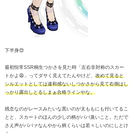
下半身😍
最初恒常SSR桐生つかさを見た時「左右非対称のスカー
トかよ😩」ってダサく見えてたんやけど、
改めて見ると
シルエットとしては違和感ないしつかさから見て右側はし
っかり露出しとるしまぁ合格ラインやな。
残念なのがレースみたいな黒いのが太ももにも付いてるこ
とと、スカートのほんの少しの柄がババ臭いこと。ただで
さえ声がババァなんやから柄くらいは若々しいのにしとけ