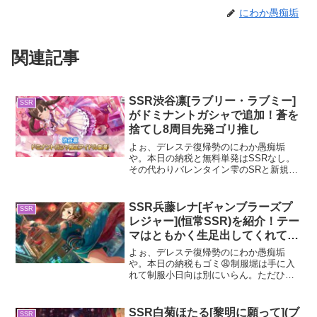
にわか愚痴垢
関連記事
SSR渋谷凛[ラブリー・ラブミー]
SSR
がドミナントガシャで追加！蒼を
捨てし8周目先発ゴリ推し
よぉ、デレステ復帰勢のにわか愚痴垢
や。本日の納税と無料単発はSSRなし。
その代わりバレンタイン雫のSRと新規森
久保が当たったわ。まぁSSRなしの中で
は当たりな方なんじゃね？当然ドミナン
トの納税もゴミ😠今回はドミナントガシ
SSR兵藤レナ[ギャンブラーズプ
SSR
ャで追加されたドミナ...
レジャー](恒常SSR)を紹介！テー
マはともかく生足出してくれてあ
りがとう！
よぉ、デレステ復帰勢のにわか愚痴垢
や。本日の納税もゴミ😩制服堀は手に入
れて制服小日向は別にいらん。ただひた
すらハロウィン復刻に納税と無料単発ブ
チ込んで神衣装のハロウィン肇が来るの
を待ってる。まぁええわ。今回は恒常
SSR白菊ほたる[黎明に願って](ブ
SSR