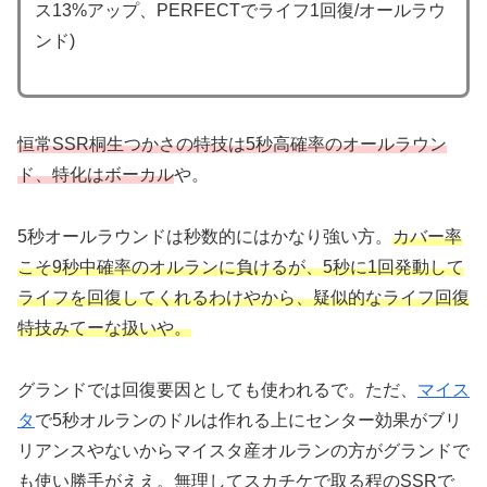
ス13%アップ、PERFECTでライフ1回復/オールラウ
ンド)
恒常SSR桐生つかさの特技は5秒高確率のオールラウン
ド、特化はボーカル
や。
5秒オールラウンドは秒数的にはかなり強い方。
カバー率
こそ9秒中確率のオルランに負けるが、5秒に1回発動して
ライフを回復してくれるわけやから、疑似的なライフ回復
特技みてーな扱いや。
グランドでは回復要因としても使われるで。ただ、
マイス
タ
で5秒オルランのドルは作れる上にセンター効果がブリ
リアンスやないからマイスタ産オルランの方がグランドで
も使い勝手がええ。無理してスカチケで取る程のSSRで