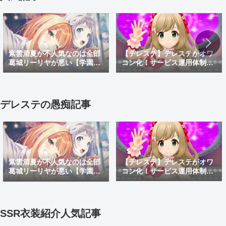
【デレステ】デレステがオワ
紫雲清夏が不人気なのは全部
コン化！サービス運用体制変
葛城リーリヤが悪い【学園ア
更でサ終秒読み開始！デレス
イドルマスター】
テ2はあるのかなどを考察
デレステの愚痴記事
【デレステ】デレステがオワ
紫雲清夏が不人気なのは全部
コン化！サービス運用体制変
葛城リーリヤが悪い【学園ア
更でサ終秒読み開始！デレス
イドルマスター】
テ2はあるのかなどを考察
SSR衣装紹介人気記事