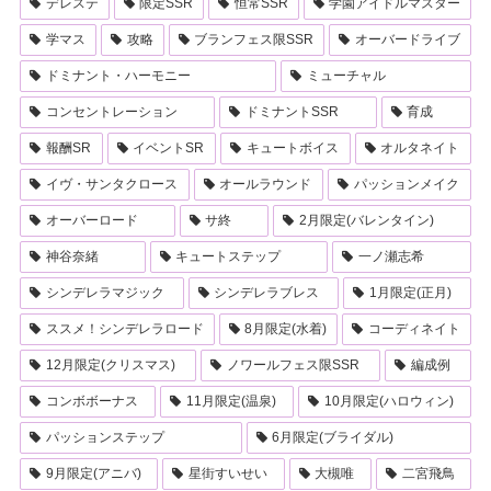
デレステ
限定SSR
恒常SSR
学園アイドルマスター
学マス
攻略
ブランフェス限SSR
オーバードライブ
ドミナント・ハーモニー
ミューチャル
コンセントレーション
ドミナントSSR
育成
報酬SR
イベントSR
キュートボイス
オルタネイト
イヴ・サンタクロース
オールラウンド
パッションメイク
オーバーロード
サ終
2月限定(バレンタイン)
神谷奈緒
キュートステップ
一ノ瀬志希
シンデレラマジック
シンデレラブレス
1月限定(正月)
ススメ！シンデレラロード
8月限定(水着)
コーディネイト
12月限定(クリスマス)
ノワールフェス限SSR
編成例
コンボボーナス
11月限定(温泉)
10月限定(ハロウィン)
パッションステップ
6月限定(ブライダル)
9月限定(アニバ)
星街すいせい
大槻唯
二宮飛鳥