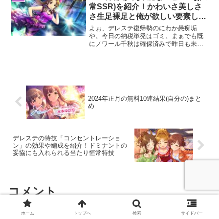
ついて紹介してくで。ア...
常SSR)を紹介！かわいさ美しさ
さ生足裸足と俺が欲しい要素しか
ない神衣装
よぉ、デレステ復帰勢のにわか愚痴垢
や。今日の納税単発はゴミ。まぁでも既
にノワール千秋は確保済みで昨日も未所
持である水着唯を納税で引けたわけや
し、イライラは全然ない。さて、今回は
SSR勧誘チャレンジでうちの事務所に来
た恒常SSR岸部彩華につい...
2024年正月の無料10連結果(自分の)まと
め
デレステの特技「コンセントレーショ
ン」の効果や編成を紹介！ドミナントの
妥協にも入れられる当たり恒常特技
コメント
ホーム
トップへ
検索
サイドバー