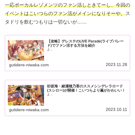
一応ボーカルレゾメンツのファン活しときてーし、今回の
イベントはこいつらのファン活がメインになりそーや。
ス
タドリを飲むつもりは一切ないが……
【攻略】デレステのLIVE Parade(ライブパレー
ド)でファン活する方法を紹介
よ...
2023.11.28
gutidere-niwaka.com
杉坂海・綾瀬穂乃香のススメシンデレラロード
(スシロー)が開催！こいつらより薫がかわいい！
よ...
2023.10.11
gutidere-niwaka.com