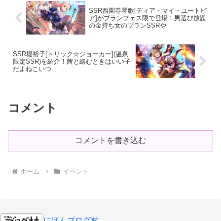
SSR西園寺琴歌[ディア・マイ・ユートピ
ア]がブランフェス限で登場！男選び放題
の金持ち女のブランSSRや
SSR堀裕子[トリック☆ジョーカー](温泉
限定SSR)を紹介！茜と絡むときはいい子
だよねこいつ
コメント
コメントを書き込む
ホーム
イベント
にほんブログ村