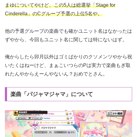
まゆについてやけど、この5人は総選挙「Stage for
Cinderella」のCグループ予選の上位5名や。
他の予選グループの楽曲でも確かユニット名はなかったは
ずやから、今回もユニット名に関しては特にないはず。
俺からしたら卯月以外はゴミばかりのクソメンツやから祝
いたくはねーけど、まぁこいつらのPは実力で楽曲もぎ取
れたんやからえーんやないん？おめでとさん。
楽曲「パジャマジャマ」について