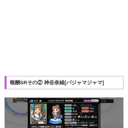
報酬SRその② 神谷奈緒[パジャマジャマ]