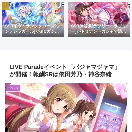
SSRイヴ・サンタクロース[シ
SSR渋谷凛[ラブリー・ラブミ
ンデレラガール]がSfCガシャ
ー]がドミナントガシャで追
で登場！おめでとうイヴ。大
加！蒼を捨てし8周目先発ゴ
好きだよイヴ。
リ推し
LIVE Paradeイベント「パジャマジャマ」
が開催！報酬SRは依田芳乃・神谷奈緒
イベント