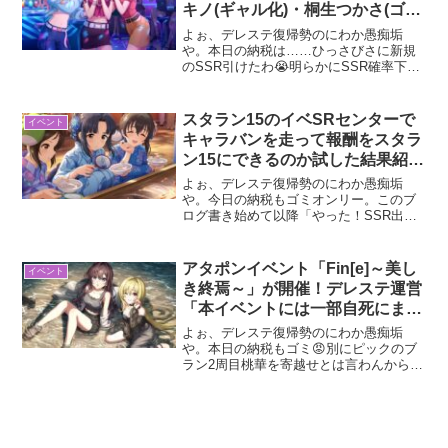
キノ(ギャル化)・桐生つかさ(ゴリ
推し)
よぉ、デレステ復帰勢のにわか愚痴垢
や。本日の納税は……ひっさびさに新規
のSSR引けたわ😭明らかにSSR確率下げ
られとる中でよく出て来てくれたわ片
桐。ただ、片桐のSSR引いたことでセク
ギルの中で雫だけSSR引けてないという
スタラン15のイベSRセンターで
イベント
雫推しとしてはあり得...
キャラバンを走って報酬をスタラ
ン15にできるのか試した結果紹介
や
よぉ、デレステ復帰勢のにわか愚痴垢
や。今日の納税もゴミオンリー。このブ
ログ書き始めて以降「やった！SSR出た
わ！」みたいな報告が一切なくて書いて
て虚しくなってきたわ。ガシャはとりあ
えず置いといてシンデレラキャラバンが
アタポンイベント「Fin[e]～美し
イベント
終了したから報酬SRはス...
き終焉～」が開催！デレステ運営
「本イベントには一部自死にまつ
わる表現が含まれています」
よぉ、デレステ復帰勢のにわか愚痴垢
や。本日の納税もゴミ😡別にピックのブ
ラン2周目桃華を寄越せとは言わんから、
なんかダブりやないSSR欲しいわ。まぁ
ええわ。今回はデレステで開催されたア
タポンイベント「Fin～美しき終焉～」に
ついて紹介してくで...