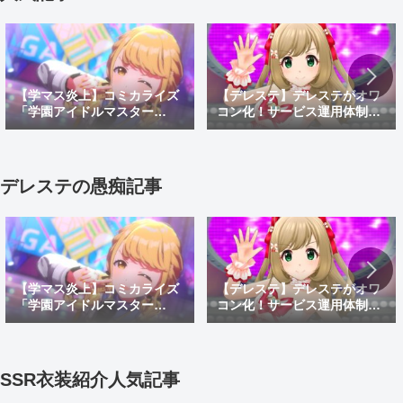
【学マス炎上】コミカライズ
【デレステ】デレステがオワ
「学園アイドルマスター
コン化！サービス運用体制変
GOLD RUSH」でオリキャラ
更でサ終秒読み開始！デレス
がしゃしゃり出て炎上！炎上
テ2はあるのかなどを考察
理由や面白い漫画なのかを紹
介
デレステの愚痴記事
【学マス炎上】コミカライズ
【デレステ】デレステがオワ
「学園アイドルマスター
コン化！サービス運用体制変
GOLD RUSH」でオリキャラ
更でサ終秒読み開始！デレス
がしゃしゃり出て炎上！炎上
テ2はあるのかなどを考察
理由や面白い漫画なのかを紹
介
SSR衣装紹介人気記事