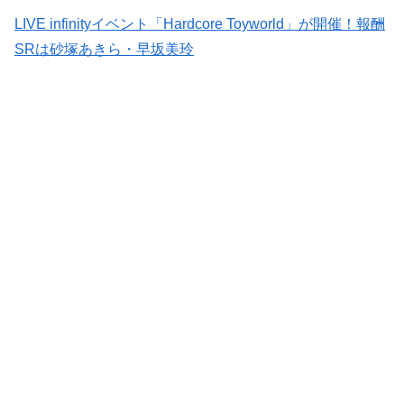
LIVE infinityイベント「Hardcore Toyworld」が開催！報酬
SRは砂塚あきら・早坂美玲