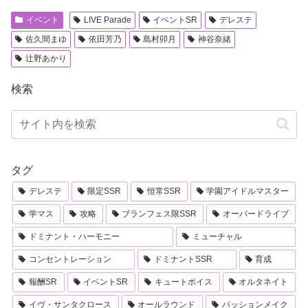
イベント
LIVE Parade
イベントSR
デレステ
佐久間まゆ
依田芳乃
島村卯月
神谷奈緒
辻野あかり
検索
タグ
デレステ
限定SSR
恒常SSR
学園アイドルマスター
学マス
攻略
ブランフェス限SSR
オーバードライブ
ドミナント・ハーモニー
ミューチャル
コンセントレーション
ドミナントSSR
育成
報酬SR
イベントSR
キュートボイス
オルタネイト
イヴ・サンタクロース
オールラウンド
パッションメイク