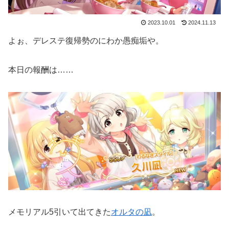
2023.10.01
2024.11.13
よぉ、デレステ復帰勢のにわか愚痴垢や。
本日の報酬は……
メモリアル5引いて出てきた
オルタの凪
。