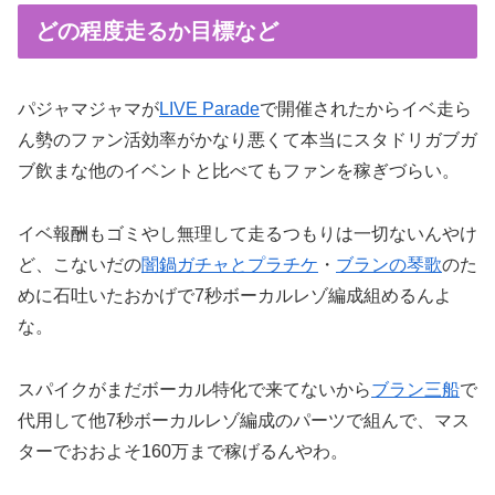
どの程度走るか目標など
パジャマジャマが
LIVE Parade
で開催されたからイベ走ら
ん勢のファン活効率がかなり悪くて本当にスタドリガブガ
ブ飲まな他のイベントと比べてもファンを稼ぎづらい。
イベ報酬もゴミやし無理して走るつもりは一切ないんやけ
ど、こないだの
闇鍋ガチャとプラチケ
・
ブランの琴歌
のた
めに石吐いたおかげで7秒ボーカルレゾ編成組めるんよ
な。
スパイクがまだボーカル特化で来てないから
ブラン三船
で
代用して他7秒ボーカルレゾ編成のパーツで組んで、マス
ターでおおよそ160万まで稼げるんやわ。