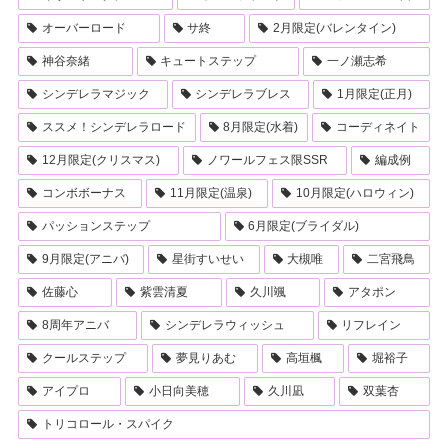
オーバーロード
サ終
2月限定(バレンタイン)
神谷奈緒
キュートステップ
一ノ瀬志希
シンデレラマジック
シンデレラブレス
1月限定(正月)
ススメ！シンデレラロード
8月限定(水着)
コーディネイト
12月限定(クリスマス)
ノワールフェス限SSR
編成例
コンボボーナス
11月限定(温泉)
10月限定(ハロウィン)
パッションステップ
6月限定(ブライダル)
9月限定(アニバ)
星街すいせい
大槻唯
二宮飛鳥
佐藤心
紫雲清夏
久川颯
アタポン
8周年アニバ
シンデレラウィッシュ
リフレイン
クールステップ
夢見りあむ
高垣楓
堀裕子
アイプロ
小日向美穂
久川凪
双葉杏
トリコロール・スパイク