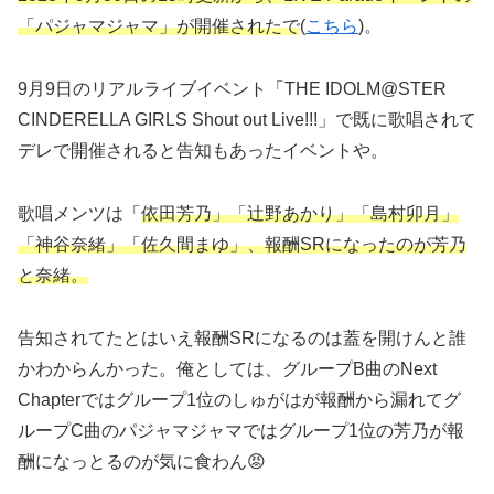
「パジャマジャマ」が開催されたで
(
こちら
)。
9月9日のリアルライブイベント「THE IDOLM@STER
CINDERELLA GIRLS Shout out Live!!!」で既に歌唱されて
デレで開催されると告知もあったイベントや。
歌唱メンツは「
依田芳乃」「辻野あかり」「島村卯月」
「神谷奈緒」「佐久間まゆ」、報酬SRになったのが芳乃
と奈緒。
告知されてたとはいえ報酬SRになるのは蓋を開けんと誰
かわからんかった。俺としては、グループB曲のNext
Chapterではグループ1位のしゅがはが報酬から漏れてグ
ループC曲のパジャマジャマではグループ1位の芳乃が報
酬になっとるのが気に食わん😡