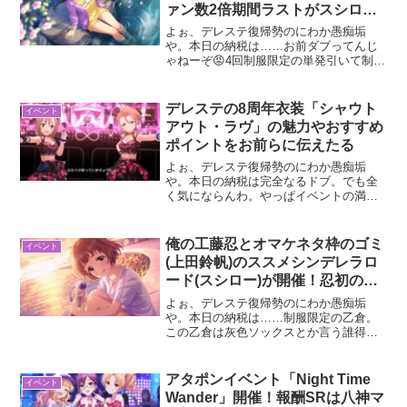
ァン数2倍期間ラストがスシロー
かよ
よぉ、デレステ復帰勢のにわか愚痴垢
や。本日の納税は……お前ダブってんじ
ゃねーぞ😡4回制服限定の単発引いて制服
堀2枚。クソがよ。ハロウィンの方で来い
やハロウィン肇狙ってんだから！どーせ
サ終すんのにもうメダルなんかいらねー
デレステの8周年衣装「シャウト
イベント
んだよ。それかプラチケ...
アウト・ラヴ」の魅力やおすすめ
ポイントをお前らに伝えたる
よぉ、デレステ復帰勢のにわか愚痴垢
や。本日の納税は完全なるドブ。でも全
く気にならんわ。やっぱイベントの満足
度が高いと不満も抑制されるもんやな😌
さて、今回は現在開催中の無限L∞Pだ
LOVE♡の衣装にもなってるデレステ8周
俺の工藤忍とオマケネタ枠のゴミ
イベント
年衣装「シャウトアウト...
(上田鈴帆)のススメシンデレラロ
ード(スシロー)が開催！忍初のSR
新規イラストありがとう！！
よぉ、デレステ復帰勢のにわか愚痴垢
や。本日の納税は……制服限定の乙倉。
この乙倉は灰色ソックスとか言う誰得な
靴下履いてるからクソ😩乙倉は絶対にス
ニーカーソックスでくるぶしまで丸見え
の工ッチな靴下しか履かないと思ってる
アタポンイベント「Night Time
イベント
から、単純に解釈が違う😡ま...
Wander」開催！報酬SRは八神マ