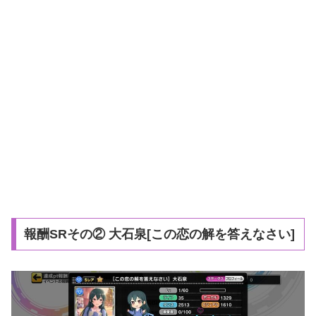
報酬SRその② 大石泉[この恋の解を答えなさい]