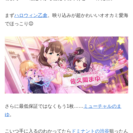
まず
ハロウィン乙倉
。映り込みが超かわいいオオカミ愛海
でほっこり😌
さらに最低保証ではなくもう1枚……
ミューチャルのま
ゆ
。
こいつ手に入るのわかってたら
ドミナントの渋谷
狙ったん