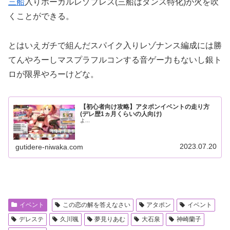
三船
入りボーカルレゾブレス(三船はダンス特化)が火を吹
くことができる。
とはいえガチで組んだスパイク入りレゾナンス編成には勝
てんやろーしマスプラフルコンする音ゲー力もないし銀ト
ロが限界やろーけどな。
【初心者向け攻略】アタポンイベントの走り方
(デレ歴1ヵ月くらいの人向け)
よ...
2023.07.20
gutidere-niwaka.com
イベント
この恋の解を答えなさい
アタポン
イベント
デレステ
久川颯
夢見りあむ
大石泉
神崎蘭子