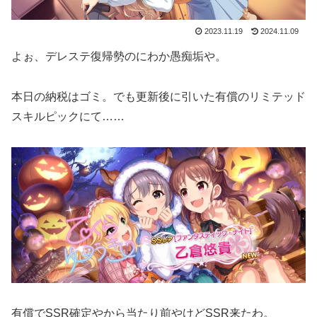
2023.11.19
2024.11.09
よぉ、デレステ復帰勢のにわか愚痴垢や。
本日の納税はゴミ。でも更新後に引いた有償のリミテッド
スキルピックにて……
有償でSSR確定やから当たり前やけどSSR来たわ。