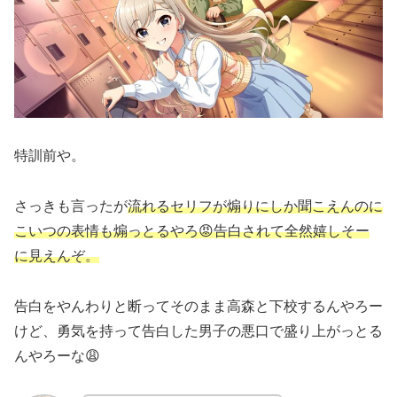
特訓前や。
さっきも言ったが
流れるセリフが煽りにしか聞こえんのに
こいつの表情も煽っとるやろ😡告白されて全然嬉しそー
に見えんぞ。
告白をやんわりと断ってそのまま高森と下校するんやろー
けど、勇気を持って告白した男子の悪口で盛り上がっとる
んやろーな😩