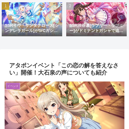
SSRイヴ・サンタクロース[シ
SSR渋谷凛[ラブリー・ラブミ
ンデレラガール]がSfCガシャ
ー]がドミナントガシャで追
で登場！おめでとうイヴ。大
加！蒼を捨てし8周目先発ゴ
好きだよイヴ。
リ推し
アタポンイベント「この恋の解を答えなさ
い」開催！大石泉の声についても紹介
イベント