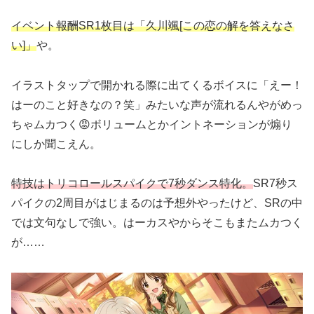
イベント報酬SR1枚目は「久川颯[この恋の解を答えなさ
い]」
や。
イラストタップで開かれる際に出てくるボイスに「えー！
はーのこと好きなの？笑」みたいな声が流れるんやがめっ
ちゃムカつく😡ボリュームとかイントネーションが煽り
にしか聞こえん。
特技はトリコロールスパイクで7秒ダンス特化。
SR7秒ス
パイクの2周目がはじまるのは予想外やったけど、SRの中
では文句なしで強い。はーカスやからそこもまたムカつく
が……