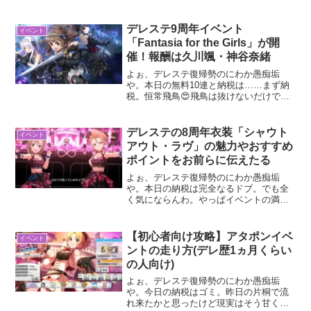
で手ぇ出したからもう納税すらまともに
引けんわ来月。柚はﾀﾋねばええと思うん
やけど、そんな柚カスも出演しとるけど
デレステ9周年イベント
イベント
推しの愛海も出演してる神...
「Fantasia for the Girls」が開
催！報酬は久川颯・神谷奈緒
よぉ、デレステ復帰勢のにわか愚痴垢
や。本日の無料10連と納税は……まず納
税。恒常飛鳥😍飛鳥は抜けないだけで全
然可愛がれるから。全部温泉飛鳥当てた
おかげ。無料10連の方はブラン浅利。編
成的にはめちゃくちゃありがたい😭昨日
デレステの8周年衣装「シャウト
イベント
ブランイヴを狙ってブラ...
アウト・ラヴ」の魅力やおすすめ
ポイントをお前らに伝えたる
よぉ、デレステ復帰勢のにわか愚痴垢
や。本日の納税は完全なるドブ。でも全
く気にならんわ。やっぱイベントの満足
度が高いと不満も抑制されるもんやな😌
さて、今回は現在開催中の無限L∞Pだ
LOVE♡の衣装にもなってるデレステ8周
【初心者向け攻略】アタポンイベ
イベント
年衣装「シャウトアウト...
ントの走り方(デレ歴1ヵ月くらい
の人向け)
よぉ、デレステ復帰勢のにわか愚痴垢
や。今日の納税はゴミ。昨日の片桐で流
れ来たかと思ったけど現実はそう甘くは