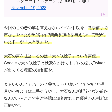
— スターライトステージ (@imascg_stage)
November 19, 2023
今回のこの恋の解を答えなさいイベント以降、
選挙前まで
声なしやったが5位以内で楽曲参加権を与えられて声が付
いたドルが「大石泉」や。
大石の声を担当する
のは
「大木咲絵子」という声優。
Googleで大木咲絵子と検索をかけてもデレの公式Twitter
が出てくる程度の知名度や。
まぁいいんじゃねーの？😩ちょっと聴いただけやけど望
月や小春よりは上手そうやし。大石なんざ所詮イヴの前座
なんやからここで中途半端に知名度ある声優使わん判断は
正解やで。