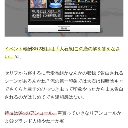
イベント報酬SR2枚目は「大石泉[この恋の解を答えなさ
い]」
や。
セリフから察するに恋愛番組かなんかの収録で告白される
シーンがあるんかね？俺の第一印象では大石は根暗陰キャ
でさくらと亜子のひっつき虫って印象やったからまぁ告白
されるのがはじめてでも違和感はない。
特技は9秒のアンコール。
声貰っていきなりアンコールか
よ😩グランド人権やねーか😡