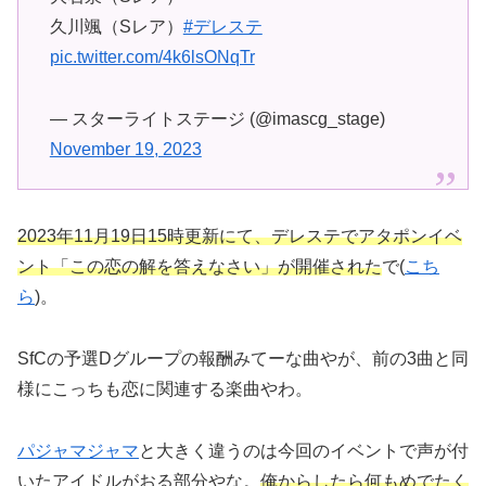
久川颯（Sレア）
#デレステ
pic.twitter.com/4k6lsONqTr
— スターライトステージ (@imascg_stage)
November 19, 2023
2023年11月19日15時更新にて、デレステでアタポンイベ
ント「この恋の解を答えなさい」が開催された
で(
こち
ら
)。
SfCの予選Dグループの報酬みてーな曲やが、前の3曲と同
様にこっちも恋に関連する楽曲やわ。
パジャマジャマ
と大きく違うのは今回のイベントで声が付
いたアイドルがおる部分やな。
俺からしたら何もめでたく