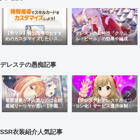
【学マス】特別指導でおすす
デレステの新特技「クリスタ
めのカスタマイズしたいスキ
ル・ヒール」の効果や編成例
ルカードと効果を紹介！
を解説！放置編成への組み込
み方も紹介
デレステの愚痴記事
【デレステ】デレステがオワ
紫雲清夏が不人気なのは全部
コン化！サービス運用体制変
葛城リーリヤが悪い【学園ア
更でサ終秒読み開始！デレス
イドルマスター】
テ2はあるのかなどを考察
SSR衣装紹介人気記事