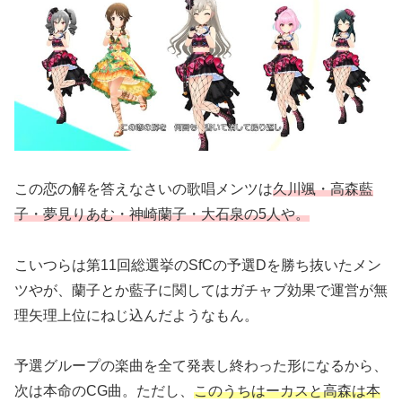
この恋の解を答えなさいの歌唱メンツは
久川颯・高森藍
子・夢見りあむ・神崎蘭子・大石泉の5人や。
こいつらは第11回総選挙のSfCの予選Dを勝ち抜いたメン
ツやが、蘭子とか藍子に関してはガチャブ効果で運営が無
理矢理上位にねじ込んだようなもん。
予選グループの楽曲を全て発表し終わった形になるから、
次は本命のCG曲。ただし、
このうちはーカスと高森は本