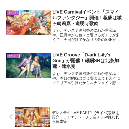
ねーんよな。現在デレステでアタポンイ
ベントが開催されとるけど、デレステ新
規や初心者ユーザーの中にはどんなイベ
LIVE Carnivalイベント「スマイ
イベント
ントなのかもわからんって人...
ルファンタジー」開催！報酬は城
ヶ崎莉嘉・道明寺歌鈴
よぉ、デレステ復帰勢のにわか愚痴垢
や。正月やから色々と引けるガチャが多
くて、今日だけでかなりの数のSSRが手
に入ったわ😩全部紹介するのはダルすぎ
るから割愛するが、とりあえず……スカ
チケでバレンタイン瑞樹購入😍瑞樹を推
LIVE Groove「D-ark L-ily’s
イベント
してる身としてこれだけは...
Grin」が開催！報酬SRは北条加
蓮・速水奏
よぉ、デレステ復帰勢のにわか愚痴垢
や。本日の納税はゴミ😩まぁでも久々に
メモリアル引けたからルナシャイン貯め
に戻れるわ。納税はいいとして、今回は
デレステで開催中のLIVE Grooveイベン
ト「D-ark L-ily's Grin」について紹...
デレステのLIVE PARTY!!(ライパ)攻略を
紹介！チチエチレ・チチ自チレや嫌われ
る編成等