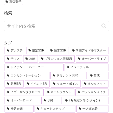
高森藍子
検索
タグ
デレステ
限定SSR
恒常SSR
学園アイドルマスター
学マス
攻略
ブランフェス限SSR
オーバードライブ
ドミナント・ハーモニー
ミューチャル
コンセントレーション
ドミナントSSR
育成
報酬SR
イベントSR
キュートボイス
オルタネイト
イヴ・サンタクロース
オールラウンド
パッションメイク
オーバーロード
サ終
2月限定(バレンタイン)
神谷奈緒
キュートステップ
一ノ瀬志希