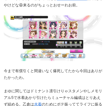
やけどな😩来るのがちょっとおせーわお前。
今まで有償引くと間違いなく爆死してたから今回はありが
たかったわ。
まゆに関してはドミナント凛引けりゃスタメンやしメモリ
アル5で水着あかり引けたらミューチャル編成はとりあえ
ず組める。乙倉は
水着
のためにポテ振っててライフに振る