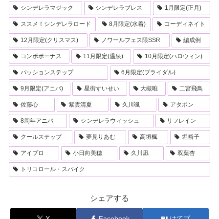
シンデレラマジック
シンデレラブレス
1月限定(正月)
ススメ！シンデレラロード
8月限定(水着)
コーディネイト
12月限定(クリスマス)
ノワールフェス限SSR
編成例
コンボボーナス
11月限定(温泉)
10月限定(ハロウィン)
パッションステップ
6月限定(ブライダル)
9月限定(アニバ)
星街すいせい
大槻唯
二宮飛鳥
佐藤心
紫雲清夏
久川颯
アタポン
8周年アニバ
シンデレラウィッシュ
リフレイン
クールステップ
夢見りあむ
高垣楓
堀裕子
アイプロ
小日向美穂
久川凪
双葉杏
トリコロール・スパイク
シェアする
X
Facebook
はてブ