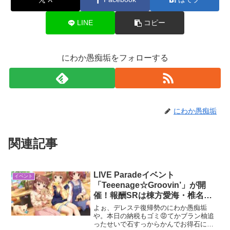
LINE
コピー
にわか愚痴垢をフォローする
にわか愚痴垢
関連記事
LIVE Paradeイベント
イベント
「Teeenage☆Groovin’」が開
催！報酬SRは棟方愛海・椎名法
子
よぉ、デレステ復帰勢のにわか愚痴垢
や。本日の納税もゴミ😡てかブラン柚追
ったせいで石すっからかんでお得石にま