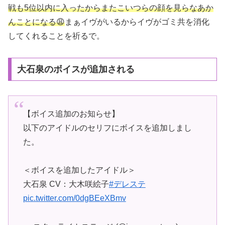
戦も5位以内に入ったからまたこいつらの顔を見らなあか
んことになる😩
まぁイヴがいるからイヴがゴミ共を消化
してくれることを祈るで。
大石泉のボイスが追加される
【ボイス追加のお知らせ】
以下のアイドルのセリフにボイスを追加しまし
た。
＜ボイスを追加したアイドル＞
大石泉 CV：大木咲絵子
#デレステ
pic.twitter.com/0dgBEeXBmv