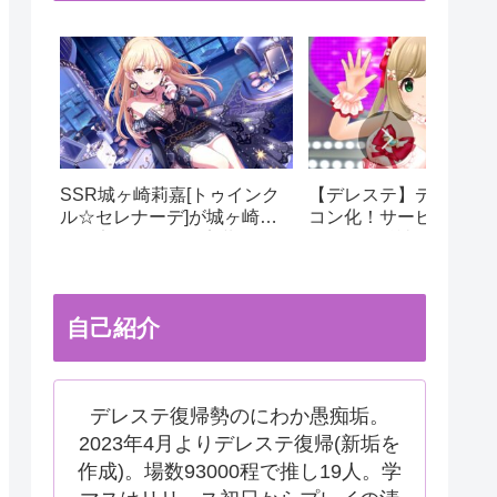
SSR城ヶ崎莉嘉[トゥインク
【デレステ】デレステ
ル☆セレナーデ]が城ヶ崎姉
コン化！サービス運用
妹限定ガシャにて実装！ドミ
更でサ終秒読み開始！
ナント美嘉の相方にピッタ
テ2はあるのかなどを考
リ！
自己紹介
デレステ復帰勢のにわか愚痴垢。
2023年4月よりデレステ復帰(新垢を
作成)。場数93000程で推し19人。学