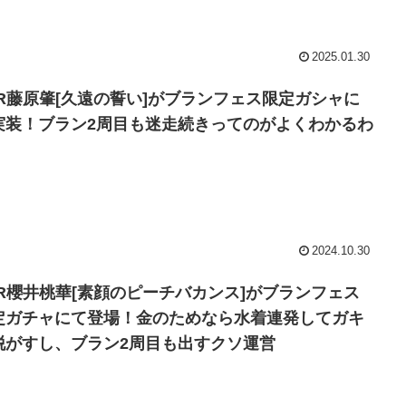
2025.01.30
SR藤原肇[久遠の誓い]がブランフェス限定ガシャに
実装！ブラン2周目も迷走続きってのがよくわかるわ
2024.10.30
SR櫻井桃華[素顔のピーチバカンス]がブランフェス
定ガチャにて登場！金のためなら水着連発してガキ
脱がすし、ブラン2周目も出すクソ運営