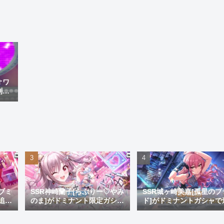
オワ
制変
レス
ブミ
SSR神崎蘭子[らぶりー♡やみ
SSR城ヶ崎美嘉[孤星のプ
追
のま]がドミナント限定ガシャ
ド]がドミナントガシャで
ゴ
にて実装！このブスがキュー
加！デザインも生足も良
ト曲の環境トップとかふざけ
衣装貰いやってよフヒヶ