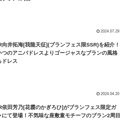
2024.07.29
SR向井拓海[我龍天征](ブランフェス限SSR)を紹介！
いつのアニバドレスよりゴージャスなブランの風格
るドレス
2024.04.20
SR依田芳乃[花霞のかぎろひ]がブランフェス限定ガ
ャにて登場！不気味な座敷童モチーフのブラン2周目