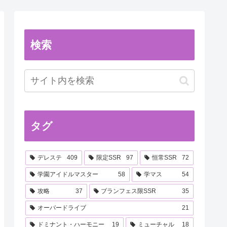
検索
タグ
デレステ
409
限定SSR
97
恒常SSR
72
学園アイドルマスター
58
学マス
54
攻略
37
ブランフェス限SSR
35
オーバードライブ
21
ドミナント・ハーモニー
19
ミューチャル
18