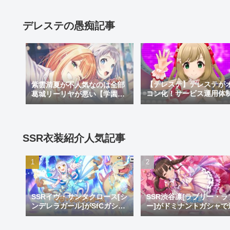
デレステの愚痴記事
【デレステ】デレステが
紫雲清夏が不人気なのは全部
コン化！サービス運用体
葛城リーリヤが悪い【学園ア
更でサ終秒読み開始！デ
イドルマスター】
テ2はあるのかなどを考察
SSR衣装紹介人気記事
SSRイヴ・サンタクロース[シ
SSR渋谷凛[ラブリー・ラ
ンデレラガール]がSfCガシャ
ー]がドミナントガシャで
で登場！おめでとうイヴ。大
加！蒼を捨てし8周目先発
好きだよイヴ。
リ推し