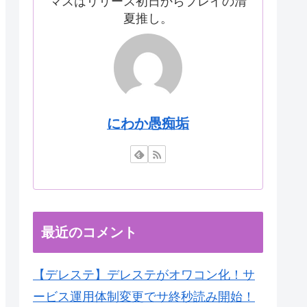
マスはリリース初日からプレイの清
夏推し。
にわか愚痴垢
最近のコメント
【デレステ】デレステがオワコン化！サ
ービス運用体制変更でサ終秒読み開始！