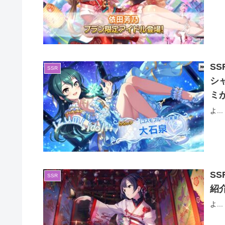
S
SSR
シ
ミ
よ...
S
SSR
紹
よ...