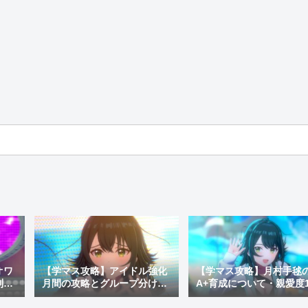
オワ
【学マス攻略】アイドル強化
【学マス攻略】月村手毬
制変
月間の攻略とグループ分けの
A+育成について・親愛度1
レス
仕様を解説！アイドル称号を
上げる育成方法を解説
目指してハイスコアを獲得！