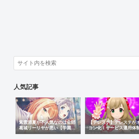
人気記事
【デレステ】デレステが
紫雲清夏が不人気なのは全部
コン化！サービス運用体
葛城リーリヤが悪い【学園ア
更でサ終秒読み開始！デ
イドルマスター】
テ2はあるのかなどを考察