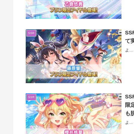
S
SSR
て
よ...
S
SSR
限
も
よ...