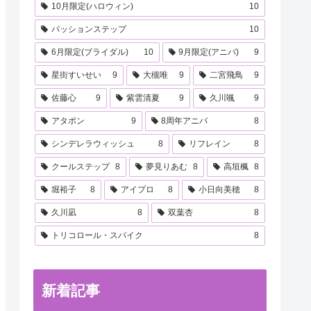
10月限定(ハロウィン)
10
パッションステップ
10
6月限定(ブライダル)
10
9月限定(アニバ)
9
星街すいせい
9
大槻唯
9
二宮飛鳥
9
佐藤心
9
紫雲清夏
9
久川颯
9
アタポン
9
8周年アニバ
8
シンデレラウィッシュ
8
リフレイン
8
クールステップ
8
夢見りあむ
8
高垣楓
8
堀裕子
8
アイプロ
8
小日向美穂
8
久川凪
8
双葉杏
8
トリコロール・スパイク
8
新着記事