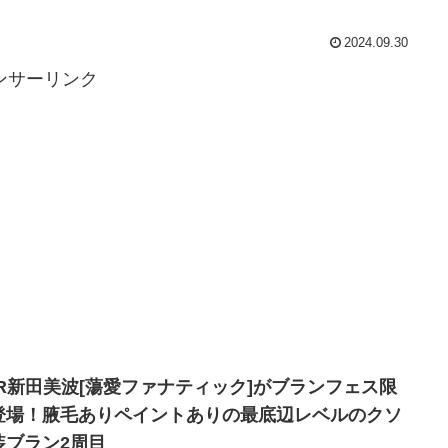
2024.09.30
ンサーリンク
SR新田美波[蕩愛ファナティック]がブランフェス限
登場！腋毛ありペイントありの最底辺レベルのクソ
装ブラン2周目