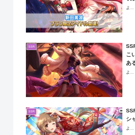
よ...
S
SSR
こ
あ
よ...
S
SSR
シ
よ...