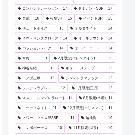
コンセントレーション
17
ドミナントSSR
17
育成
16
報酬SR
15
イベントSR
15
キュートボイス
15
オルタネイト
14
イヴ・サンタクロース
14
オールラウンド
14
パッションメイク
14
オーバーロード
14
サ終
13
2月限定(バレンタイン)
13
神谷奈緒
13
キュートステップ
12
一ノ瀬志希
12
シンデレラマジック
12
シンデレラブレス
12
1月限定(正月)
12
ススメ！シンデレラロード
11
8月限定(水着)
11
コーディネイト
11
12月限定(クリスマス)
11
ノワールフェス限SSR
11
編成例
10
コンボボーナス
10
11月限定(温泉)
10