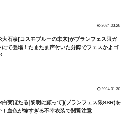
2024.03.28
SR大石泉[コスモブルーの未来]がブランフェス限ガ
ャにて登場！たまたま声付いた分際でフェスかよゴ
が
2024.01.30
SR白菊ほたる[黎明に願って](ブランフェス限SSR)を
介！血色が怖すぎる不幸衣装で閲覧注意