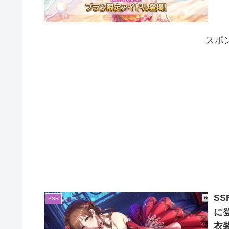
スポ
S
SSR
に
衣