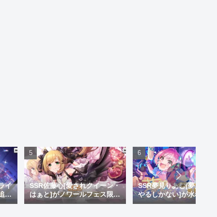
ぎ
ライ
SSR佐藤心[愛されクイーン・
SSR夢見りあむ[夢見りあ
追
はぁと]がノワールフェス限で
やるしかない]が水着限定
い神
追加！しゅがはになかった黒
加！クズのくせにいい水
崎が
系のセクシー衣装やで
いやがって