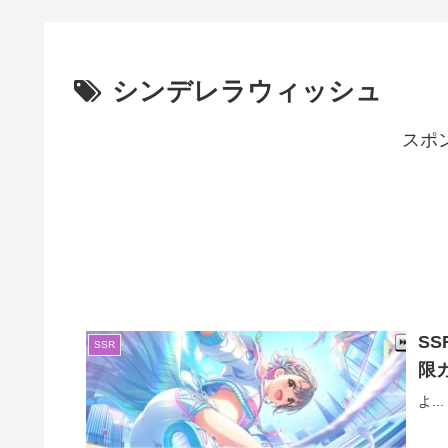
シンデレラウィッシュ
スポ
S
SSR
限
よ...