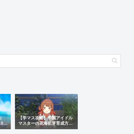
の
【学マス攻略】学園アイドル
0に
マスターの花海佑芽育成方法
や強いのかを紹介！デカパイ
妹プロデュースできるの早す