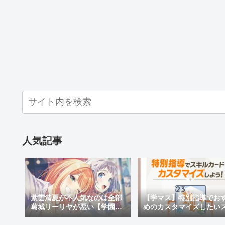
人気記事
【学マス】特別指導でお
紫雲清夏が不人気なのは全部
めのカスタマイズしたい
葛城リーリヤが悪い【学園ア
ルカードと効果を紹介！
イドルマスター】