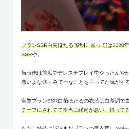
ブランSSR白菊ほたる[黎明に願って]は202
SSR
や。
当時俺は前垢でデレステプレイ中やったんや
悪いよな😩」みてーなことを言ってた気がす
実際ブランSSR白菊ほたるの衣装は白基調で
チーフにされてて本当に縁起が悪い。持ってる
ただし特技は当時まだブランの李衣菜しか持