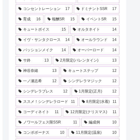
コンセントレーション
17
ドミナントSSR
17
育成
16
報酬SR
15
イベントSR
15
キュートボイス
15
オルタネイト
14
イヴ・サンタクロース
14
オールラウンド
14
パッションメイク
14
オーバーロード
14
サ終
13
2月限定(バレンタイン)
13
神谷奈緒
13
キュートステップ
12
一ノ瀬志希
12
シンデレラマジック
12
シンデレラブレス
12
1月限定(正月)
12
ススメ！シンデレラロード
11
8月限定(水着)
11
コーディネイト
11
12月限定(クリスマス)
11
ノワールフェス限SSR
11
編成例
10
コンボボーナス
10
11月限定(温泉)
10