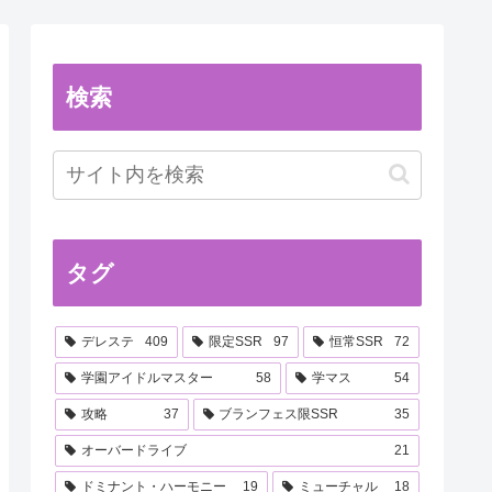
検索
タグ
デレステ
409
限定SSR
97
恒常SSR
72
学園アイドルマスター
58
学マス
54
攻略
37
ブランフェス限SSR
35
オーバードライブ
21
ドミナント・ハーモニー
19
ミューチャル
18