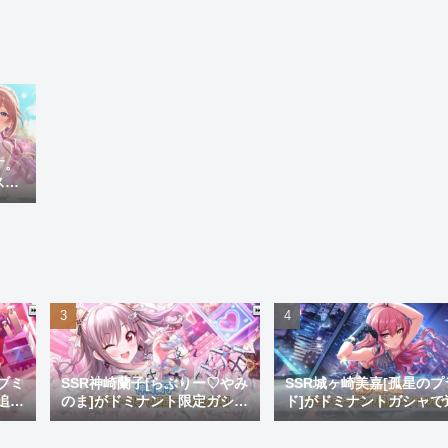
す。
ス愚
ブミ
SSR神崎蘭子[らぶりー♡やみ
SSR城ヶ崎美嘉[孤星のプ
追
のま]がドミナント限定ガシャ
ド]がドミナントガシャで
ゴ
にて実装！このブスがキュー
加！デザインも生足も良
ト曲の環境トップとかふざけ
衣装貰いやってよフヒヶ