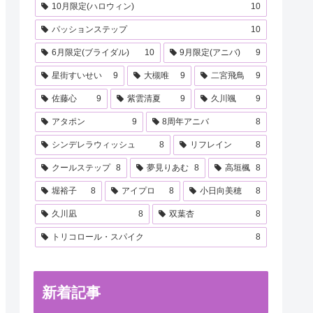
10月限定(ハロウィン)
10
パッションステップ
10
6月限定(ブライダル)
10
9月限定(アニバ)
9
星街すいせい
9
大槻唯
9
二宮飛鳥
9
佐藤心
9
紫雲清夏
9
久川颯
9
アタポン
9
8周年アニバ
8
シンデレラウィッシュ
8
リフレイン
8
クールステップ
8
夢見りあむ
8
高垣楓
8
堀裕子
8
アイプロ
8
小日向美穂
8
久川凪
8
双葉杏
8
トリコロール・スパイク
8
新着記事