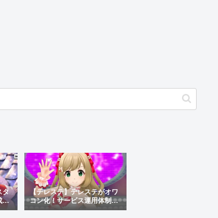
スタ
【デレステ】デレステがオワ
成例
コン化！サービス運用体制変
み込
更でサ終秒読み開始！デレス
テ2はあるのかなどを考察