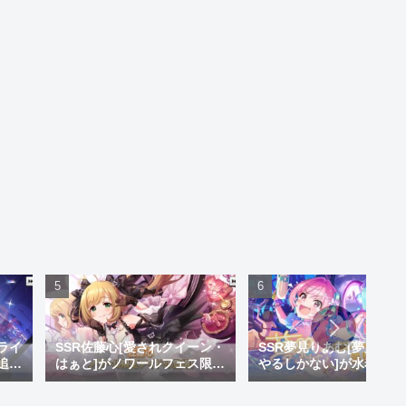
ライ
SSR佐藤心[愛されクイーン・
SSR夢見りあむ[夢見りあ
追
はぁと]がノワールフェス限で
やるしかない]が水着限定
い神
追加！しゅがはになかった黒
加！クズのくせにいい水
崎が
系のセクシー衣装やで
いやがって