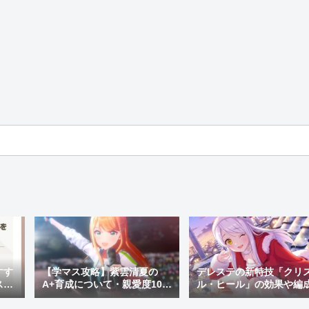
すす
【学マス攻略】紫雲清夏の
デレステの新特技「クリ
スキ
A+育成について・親愛度10に
ル・ヒール」の効果や編
上げる育成方法を解説
を解説！放置編成への組
み方も紹介