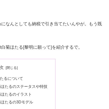
めになんとしても納税で引き当てたいんやが。もう既
R白菊ほたる[黎明に願って]を紹介するで。
次
ほたるについて
菊ほたるのステータスや特技
菊ほたるのイラスト
菊ほたるの3Dモデル