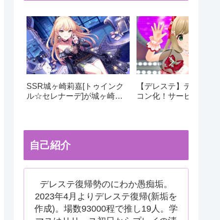
SSR城ヶ崎莉嘉[トゥインク
【デレステ】デレステ
ル☆セレナーデ]が城ヶ崎姉
コン化！サービス運用
妹限定ガシャにて実装！ドミ
更でサ終秒読み開始！
ナント美嘉の相方にピッタ
テ2はあるのかなどを考
リ！
自己紹介
デレステ復帰勢のにわか愚痴垢。
2023年4月よりデレステ復帰(新垢を
作成)。場数93000程で推し19人。学