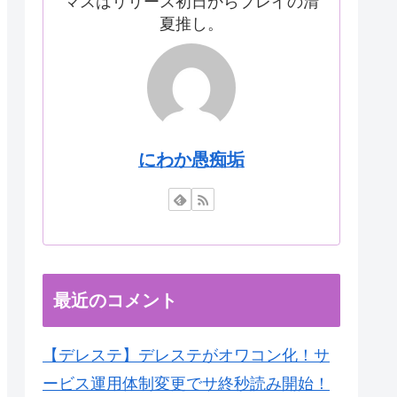
マスはリリース初日からプレイの清
夏推し。
にわか愚痴垢
最近のコメント
【デレステ】デレステがオワコン化！サ
ービス運用体制変更でサ終秒読み開始！