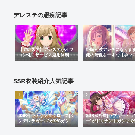
デレステの愚痴記事
【デレステ】デレステがオワ
姫崎莉波アンチになりま
コン化！サービス運用体制変
俺の清夏を干すな【学マ
更でサ終秒読み開始！デレス
痴】
テ2はあるのかなどを考察
SSR衣装紹介人気記事
SSRイヴ・サンタクロース[シ
SSR渋谷凛[ラブリー・ラ
ンデレラガール]がSfCガシャ
ー]がドミナントガシャで
で登場！おめでとうイヴ。大
加！蒼を捨てし8周目先発
好きだよイヴ。
リ推し