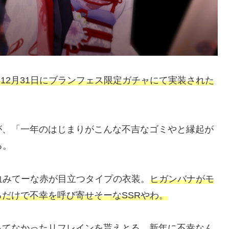
0年12月31日にブランフェス限定ガチャにて実装された
が、「一年のはじまりがこんな不吉なゴミやと縁起が
る。
血みてーな赤が目立つタイプの衣装。
ヒガンバナがモ
だけで不幸を呼び寄せそーなSSRやわ。
ってなかったリフレインを貰えとる。新年に不幸なん