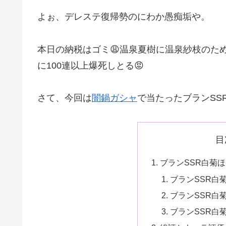
よぉ、デレステ復帰勢のにわか愚痴垢や。
本日の納税はゴミ😩温泉夏樹に温泉紗枝のた
に100連以上爆死しとる😡
さて、今回は
闇鍋ガシャ
で当たったブランSS
目
ブランSSR白菊
ブランSSR白
ブランSSR白
ブランSSR白