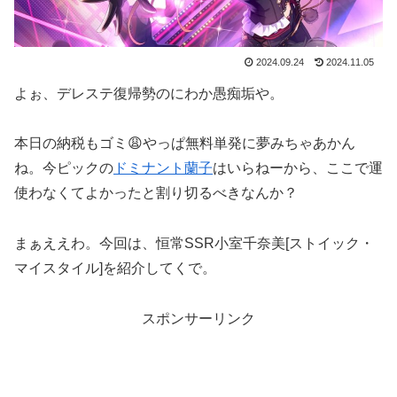
2024.09.24
2024.11.05
よぉ、デレステ復帰勢のにわか愚痴垢や。
本日の納税もゴミ😩やっぱ無料単発に夢みちゃあかん
ね。今ピックの
ドミナント蘭子
はいらねーから、ここで運
使わなくてよかったと割り切るべきなんか？
まぁええわ。今回は、恒常SSR小室千奈美[ストイック・
マイスタイル]を紹介してくで。
スポンサーリンク