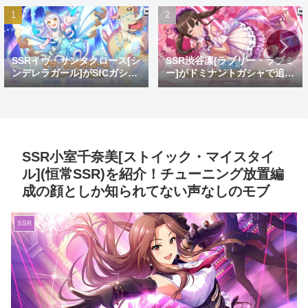
SSRイヴ・サンタクロース[シ
SSR渋谷凛[ラブリー・ラブミ
ンデレラガール]がSfCガシャ
ー]がドミナントガシャで追
で登場！おめでとうイヴ。大
加！蒼を捨てし8周目先発ゴ
好きだよイヴ。
リ推し
SSR小室千奈美[ストイック・マイスタイ
ル](恒常SSR)を紹介！チューニング放置編
成の顔としか知られてない声なしのモブ
SSR