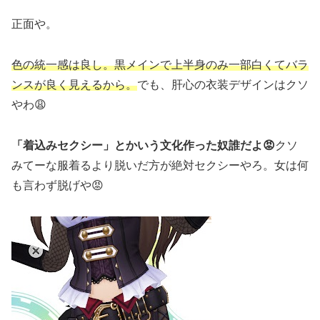
正面や。
色の統一感は良し。黒メインで上半身のみ一部白くてバラ
ンスが良く見えるから。
でも、肝心の衣装デザインはクソ
やわ😩
「着込みセクシー」とかいう文化作った奴誰だよ😡
クソ
みてーな服着るより脱いだ方が絶対セクシーやろ。女は何
も言わず脱げや😡