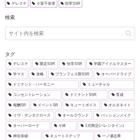
デレステ
小室千奈美
恒常SSR
検索
タグ
デレステ
限定SSR
恒常SSR
学園アイドルマスター
学マス
攻略
ブランフェス限SSR
オーバードライブ
ドミナント・ハーモニー
ミューチャル
コンセントレーション
ドミナントSSR
育成
報酬SR
イベントSR
キュートボイス
オルタネイト
イヴ・サンタクロース
オールラウンド
パッションメイク
オーバーロード
サ終
2月限定(バレンタイン)
神谷奈緒
キュートステップ
一ノ瀬志希