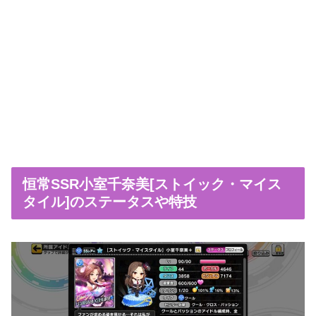
恒常SSR小室千奈美[ストイック・マイス
タイル]のステータスや特技