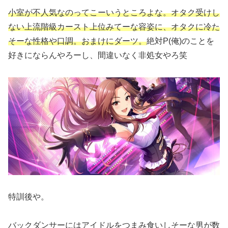
小室が不人気なのってこーいうところよな。オタク受けし
ない上流階級カースト上位みてーな容姿に、オタクに冷た
そーな性格や口調。おまけにダーツ。
絶対P(俺)のことを
好きにならんやろーし、間違いなく非処女やろ笑
特訓後や。
バックダンサーにはアイドルをつまみ食いしそーな男が数