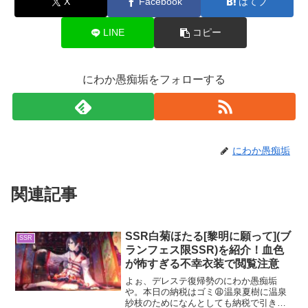
X
Facebook
はてブ
LINE
コピー
にわか愚痴垢をフォローする
にわか愚痴垢
関連記事
SSR白菊ほたる[黎明に願って](ブ
SSR
ランフェス限SSR)を紹介！血色
が怖すぎる不幸衣装で閲覧注意
よぉ、デレステ復帰勢のにわか愚痴垢
や。本日の納税はゴミ😩温泉夏樹に温泉
紗枝のためになんとしても納税で引き当