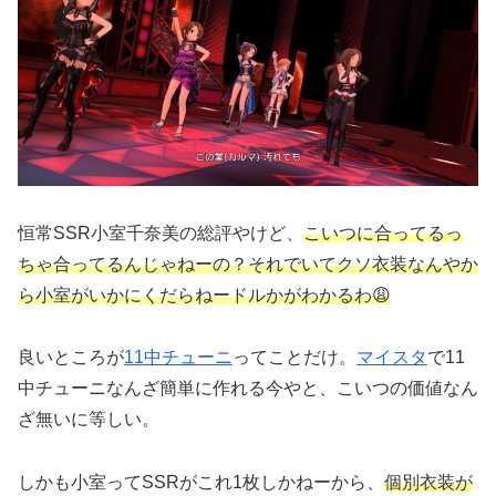
恒常SSR小室千奈美の総評やけど、
こいつに合ってるっ
ちゃ合ってるんじゃねーの？それでいてクソ衣装なんやか
ら小室がいかにくだらねードルかがわかるわ😩
良いところが
11中チューニ
ってことだけ。
マイスタ
で11
中チューニなんざ簡単に作れる今やと、こいつの価値なん
ざ無いに等しい。
しかも小室ってSSRがこれ1枚しかねーから、
個別衣装が