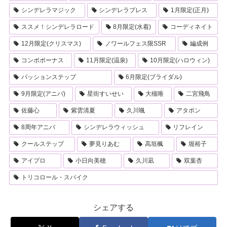
シンデレラマジック
シンデレラブレス
1月限定(正月)
ススメ！シンデレラロード
8月限定(水着)
コーディネイト
12月限定(クリスマス)
ノワールフェス限SSR
編成例
コンボボーナス
11月限定(温泉)
10月限定(ハロウィン)
パッションステップ
6月限定(ブライダル)
9月限定(アニバ)
星街すいせい
大槻唯
二宮飛鳥
佐藤心
紫雲清夏
久川颯
アタポン
8周年アニバ
シンデレラウィッシュ
リフレイン
クールステップ
夢見りあむ
高垣楓
堀裕子
アイプロ
小日向美穂
久川凪
双葉杏
トリコロール・スパイク
シェアする