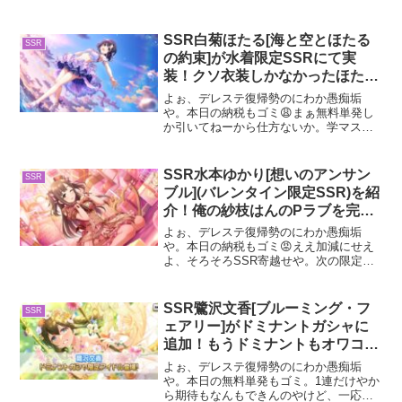
てたいんやが。もう既に100連以上爆死し
とる😡さて、今回は闇鍋ガシャで当たっ
たブランSSR白菊ほたるを紹介するで。
SSR白菊ほたる[海と空とほたる
SSR
ブランSSR白菊ほた...
の約束]が水着限定SSRにて実
装！クソ衣装しかなかったほたる
にも遂に神衣装が……
よぉ、デレステ復帰勢のにわか愚痴垢
や。本日の納税もゴミ😩まぁ無料単発し
か引いてねーから仕方ないか。学マスの
方では水曜日に貰えるガチャチケ単発分
でSSR来たのに😡(まじか。3凸目)。さ
て、今回は俺の愛するしゅがはの水着限
SSR水本ゆかり[想いのアンサン
SSR
定と同時期に実装された...
ブル](バレンタイン限定SSR)を紹
介！俺の紗枝はんのPラブを完全
否定した悪夢のバレンタイン
よぉ、デレステ復帰勢のにわか愚痴垢
や。本日の納税もゴミ😡ええ加減にせえ
よ、そろそろSSR寄越せや。次の限定で
推しが来て、そこで今までの納税爆死を
帳消しにしてくれるんならえーけどよ。
まぁええわ。今回はバレンタイン限定
SSR鷺沢文香[ブルーミング・フ
SSR
SSR水本ゆかりを紹介して...
ェアリー]がドミナントガシャに
追加！もうドミナントもオワコン
やなこいつブスすぎ
よぉ、デレステ復帰勢のにわか愚痴垢
や。本日の無料単発もゴミ。1連だけやか
ら期待もなんもできんのやけど、一応ド