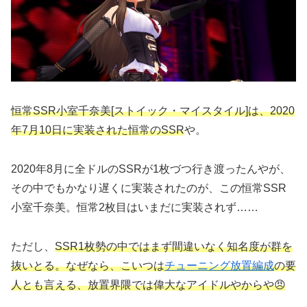
恒常SSR小室千奈美[ストイック・マイスタイル]は、2020
年7月10日に実装された恒常のSSR
や。
2020年8月に全ドルのSSRが1枚づつ行き渡ったんやが、
その中でもかなり遅くに実装されたのが、この恒常SSR
小室千奈美。恒常2枚目はいまだに実装されず……
ただし、
SSR1枚勢の中ではまず間違いなく知名度が群を
抜いとる。なぜなら、こいつは
チューニング放置編成
の要
人とも言える、放置界隈では偉大なアイドルやからや😠