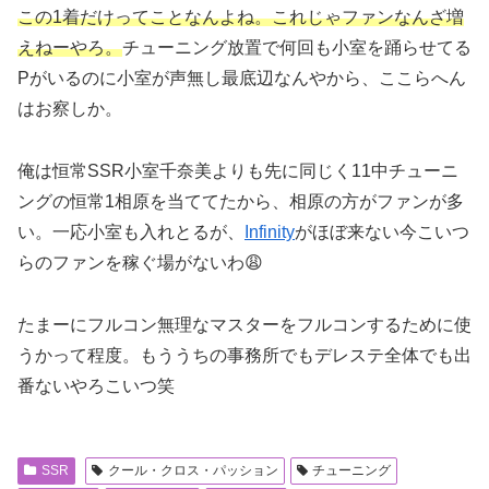
この1着だけってことなんよね。これじゃファンなんざ増
えねーやろ。
チューニング放置で何回も小室を踊らせてる
Pがいるのに小室が声無し最底辺なんやから、ここらへん
はお察しか。
俺は恒常SSR小室千奈美よりも先に同じく11中チューニ
ングの恒常1相原を当ててたから、相原の方がファンが多
い。一応小室も入れとるが、
Infinity
がほぼ来ない今こいつ
らのファンを稼ぐ場がないわ😩
たまーにフルコン無理なマスターをフルコンするために使
うかって程度。もううちの事務所でもデレステ全体でも出
番ないやろこいつ笑
SSR
クール・クロス・パッション
チューニング