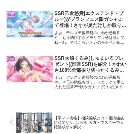
ミナント来るまで待って引いたわ。さ
て、今回はドミナントSSR鷺沢文香につ
いて紹介してくで。ドミナントSSR鷺沢
SSR乙倉悠貴[エクステンド・ブ
SSR
文香について2023年...
ルー]がブランフェス限ガシャに
て登場！さすが足だけしか取り柄
がない女
よぉ、デレステ復帰勢のにわか愚痴垢
や。もう納税すらメモリアル分は引いて
ねーわ。それくらいデレのモチベが低い
😩一応、こないだ出たドミナント五十嵐
は納税で確保しといたよ。さて、今回は
ブランSSR(2周目)乙倉悠貴について紹介
SSR大沼くるみ[しゅまいるプレ
SSR
してくで。ブランSS...
ゼント](恒常SSR)を紹介！かわい
さ100%全部振り切ったくるみを
見ろ！
よぉ、デレステ復帰勢のにわか愚痴垢
や。本日の納税もゴミ。スカチケで手に
入れた恒常2千秋やガチャで引いたメイド
紗枝も愛でたことやし、とりあえず明日
リリースされる学園アイドルマスターを
しばらくプレイしてくで。納税当たらな
いのが悪い😡さて、今回は...
【学マス攻略】相談編成とは？相談編成
に必要なサポカや組み方・マスターで人
権編成かを解説！