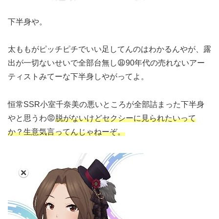
下半身や。
太ももがピッチピチでいい足してんのはわかるんやが、露
出が一切ないせいで全部台無し😩90年代の売れないアー
ティストみてーな下半身しやがってよ。
恒常SSR小室千奈美の悪いところが全部詰まった下半身
やと思うわ😡
脱がないけどセクシーに見られたいって
か？生意気言ってんじゃねーぞ。