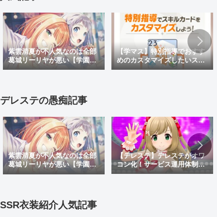
【学マス】特別指導でおすす
紫雲清夏が不人気なのは全部
めのカスタマイズしたいスキ
葛城リーリヤが悪い【学園ア
ルカードと効果を紹介！
イドルマスター】
デレステの愚痴記事
【デレステ】デレステがオワ
紫雲清夏が不人気なのは全部
コン化！サービス運用体制変
葛城リーリヤが悪い【学園ア
更でサ終秒読み開始！デレス
イドルマスター】
テ2はあるのかなどを考察
SSR衣装紹介人気記事