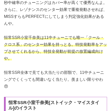
秒中確率のチューニングはカバー率が高くて優秀なんよ。
さらに、レゾナンスのセンター効果で重複発動させれば、
MISSすらもPERFECTにしてしまう判定強化効果がある
んや。
恒常SSR小室千奈美は11中チューニでも唯一「クール・
クロス系」のセンター効果を持っとる。特技発動率をアッ
プさせてくれるから、特技全発動が前提の放置編成向け
や。
恒常SSR全体で見ても大当たりの部類で、11中チューニ
ングでくくっても間違いなく当たり。羨ましい限りやわ
😠
恒常SSR小室千奈美[ストイック・マイスタイ
ル]のイラスト