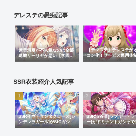
デレステの愚痴記事
【デレステ】デレステが
紫雲清夏が不人気なのは全部
コン化！サービス運用体
葛城リーリヤが悪い【学園ア
更でサ終秒読み開始！デ
イドルマスター】
テ2はあるのかなどを考察
SSR衣装紹介人気記事
SSRイヴ・サンタクロース[シ
SSR渋谷凛[ラブリー・ラ
ンデレラガール]がSfCガシャ
ー]がドミナントガシャで
で登場！おめでとうイヴ。大
加！蒼を捨てし8周目先発
好きだよイヴ。
リ推し