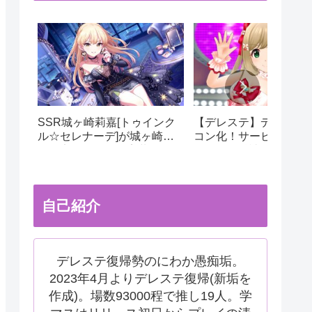
SSR城ヶ崎莉嘉[トゥインク
【デレステ】デレステ
ル☆セレナーデ]が城ヶ崎姉
コン化！サービス運用
妹限定ガシャにて実装！ドミ
更でサ終秒読み開始！
ナント美嘉の相方にピッタ
テ2はあるのかなどを考
リ！
自己紹介
デレステ復帰勢のにわか愚痴垢。
2023年4月よりデレステ復帰(新垢を
作成)。場数93000程で推し19人。学