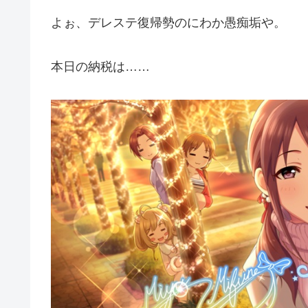
よぉ、デレステ復帰勢のにわか愚痴垢や。
本日の納税は……