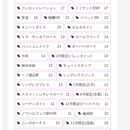
コンセントレーション
17
ドミナントSSR
17
育成
16
報酬SR
15
イベントSR
15
キュートボイス
15
オルタネイト
14
イヴ・サンタクロース
14
オールラウンド
14
パッションメイク
14
オーバーロード
14
サ終
13
2月限定(バレンタイン)
13
神谷奈緒
13
キュートステップ
12
一ノ瀬志希
12
シンデレラマジック
12
シンデレラブレス
12
1月限定(正月)
12
ススメ！シンデレラロード
11
8月限定(水着)
11
コーディネイト
11
12月限定(クリスマス)
11
ノワールフェス限SSR
11
編成例
10
コンボボーナス
10
11月限定(温泉)
10