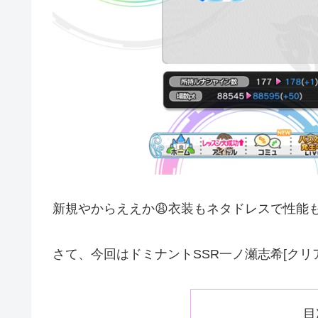
新規やからええか😩衣装もネタドレスで性能
さて、今回はドミナントSSR一ノ瀬志希[クリ
目