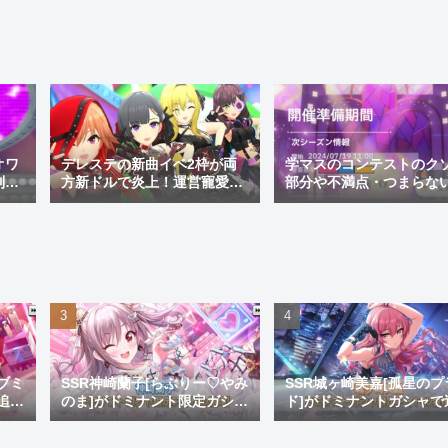
オワ
デレステの新曲イベ2枠が両
学マスのコンテストのク
制変
方新ドルで炎上！運営寵愛白
部分や不満点・つまらな
レス
黒コンビと当て馬踏み台しき
などを紹介。上位勢たち
あすイベ2枠を許すな
こんなゴミコンテンツ続
れるよな
ブミ
SSR神崎蘭子[らぶりー♡やみ
SSR城ヶ崎美嘉[孤星のプ
追
のま]がドミナント限定ガシャ
ド]がドミナントガシャで
ゴ
にて実装！このブスがキュー
加！デザインも生足も良
ト曲の環境トップとかふざけ
衣装貰いやってよフヒヶ