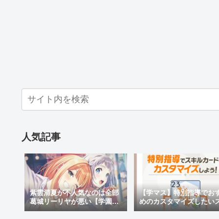
人気記事
【学マス】特別指導でお
紫雲清夏が不人気なのは全部
めのカスタマイズしたい
葛城リーリヤが悪い【学園ア
ルカードと効果を紹介！
イドルマスター】