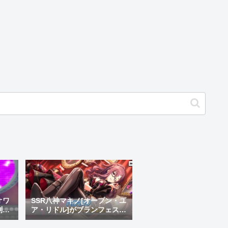
オワ
SSR八神マキノ[オープン・ユ
制変
ア・リドル]がブランフェス限
レス
定ガチャにて実装！サイバー
グラス＋マキノで組めという