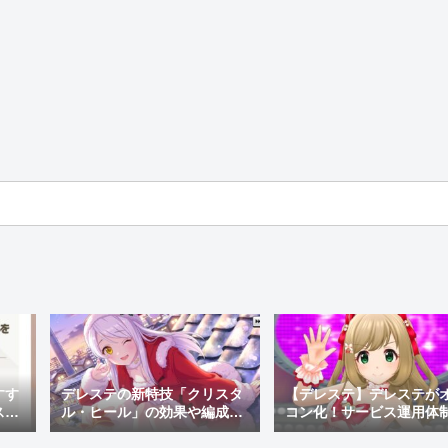
すす
デレステの新特技「クリスタ
【デレステ】デレステが
スキ
ル・ヒール」の効果や編成例
コン化！サービス運用体
を解説！放置編成への組み込
更でサ終秒読み開始！デ
み方も紹介
テ2はあるのかなどを考察