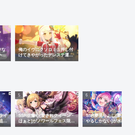
運営からのお告げ
ソな
俺のイヴにクソコミュ押し付
い点
けてきやがったデレステ運営
よく
への愚痴
けら
ライ
SSR佐藤心[愛されクイーン・
SSR夢見りあむ[夢見りあ
追
はぁと]がノワールフェス限で
やるしかない]が水着限定
い神
追加！しゅがはになかった黒
加！クズのくせにいい水
崎が
系のセクシー衣装やで
いやがって