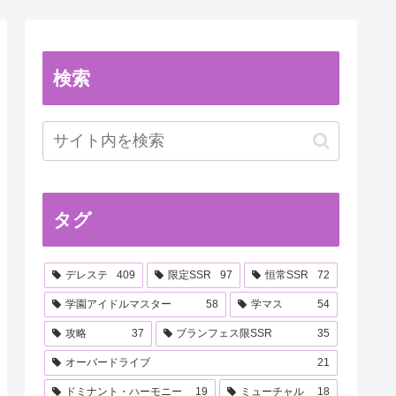
検索
タグ
デレステ
409
限定SSR
97
恒常SSR
72
学園アイドルマスター
58
学マス
54
攻略
37
ブランフェス限SSR
35
オーバードライブ
21
ドミナント・ハーモニー
19
ミューチャル
18