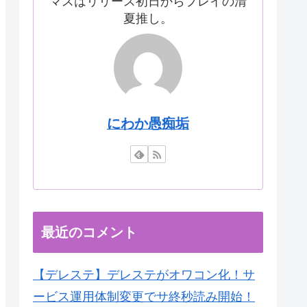
マスはリリース初日からプレイの清
夏推し。
にわか愚痴垢
最近のコメント
【デレステ】デレステがオワコン化！サ
ービス運用体制変更でサ終秒読み開始！