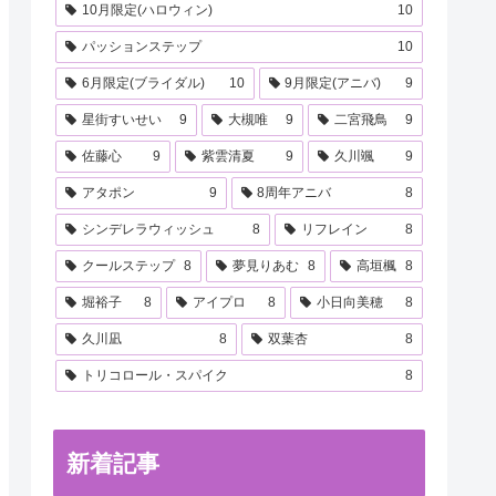
10月限定(ハロウィン)
10
パッションステップ
10
6月限定(ブライダル)
10
9月限定(アニバ)
9
星街すいせい
9
大槻唯
9
二宮飛鳥
9
佐藤心
9
紫雲清夏
9
久川颯
9
アタポン
9
8周年アニバ
8
シンデレラウィッシュ
8
リフレイン
8
クールステップ
8
夢見りあむ
8
高垣楓
8
堀裕子
8
アイプロ
8
小日向美穂
8
久川凪
8
双葉杏
8
トリコロール・スパイク
8
新着記事