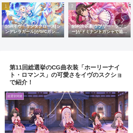
SSRイヴ・サンタクロース[シ
SSR渋谷凛[ラブリー・ラブミ
ンデレラガール]がSfCガシャ
ー]がドミナントガシャで追
で登場！おめでとうイヴ。大
加！蒼を捨てし8周目先発ゴ
好きだよイヴ。
リ推し
第11回総選挙のCG曲衣装「ホーリーナイ
ト・ロマンス」の可愛さをイヴのスクショ
で紹介！
総選挙関連