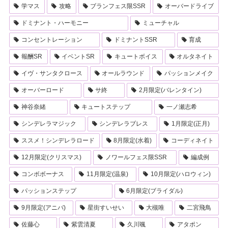
学マス
攻略
ブランフェス限SSR
オーバードライブ
ドミナント・ハーモニー
ミューチャル
コンセントレーション
ドミナントSSR
育成
報酬SR
イベントSR
キュートボイス
オルタネイト
イヴ・サンタクロース
オールラウンド
パッションメイク
オーバーロード
サ終
2月限定(バレンタイン)
神谷奈緒
キュートステップ
一ノ瀬志希
シンデレラマジック
シンデレラブレス
1月限定(正月)
ススメ！シンデレラロード
8月限定(水着)
コーディネイト
12月限定(クリスマス)
ノワールフェス限SSR
編成例
コンボボーナス
11月限定(温泉)
10月限定(ハロウィン)
パッションステップ
6月限定(ブライダル)
9月限定(アニバ)
星街すいせい
大槻唯
二宮飛鳥
佐藤心
紫雲清夏
久川颯
アタポン