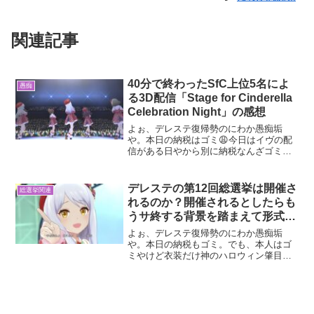
関連記事
40分で終わったSfC上位5名によ
愚痴
る3D配信「Stage for Cinderella
Celebration Night」の感想
よぉ、デレステ復帰勢のにわか愚痴垢
や。本日の納税はゴミ😩今日はイヴの配
信がある日やから別に納税なんざゴミで
もなんでもよかったんよ。ただ、まさか
楽しみにしてた配信がたったの40分で終
わるとは納税引いた時の俺はいざ知ら
デレステの第12回総選挙は開催さ
総選挙関連
ず。今回は、SfC上位5名...
れるのか？開催されるとしたらも
うサ終する背景を踏まえて形式な
どを考察
よぉ、デレステ復帰勢のにわか愚痴垢
や。本日の納税もゴミ。でも、本人はゴ
ミやけど衣装だけ神のハロウィン肇目当
てに10連だけチャレンジしてみた結
果……恒常1の的場。いらねー😩一部の
SRイラストと私服だけは最高にシコれる
のにそれ以外なんの価値もな...