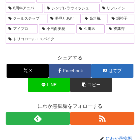
8周年アニバ
シンデレラウィッシュ
リフレイン
クールステップ
夢見りあむ
高垣楓
堀裕子
アイプロ
小日向美穂
久川凪
双葉杏
トリコロール・スパイク
シェアする
X
Facebook
はてブ
LINE
コピー
にわか愚痴垢をフォローする
にわか愚痴垢