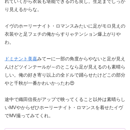
れていくから衣装も堪能できるのも良し。生足までしっか
り見えるからな。
イヴのホーリーナイト・ロマンスみたいに足がモロ見えの
衣装やと足フェチの俺からすりゃテンション爆上がりや
わ。
ドミナント美嘉
みてーに一部の角度からやないと足が見え
んけどツインテールが～のとこなら足が見えるのも素晴ら
しい。俺の好き寄り以上の全ドルで踊らせたけどこの部分
やと千秋が一番かわいかったわ😍
途中で織田信長がアップで映ってくること以外は素晴らし
いMVやからぜひホーリーナイト・ロマンスを着せたイヴ
でMV撮ってみてくれ。