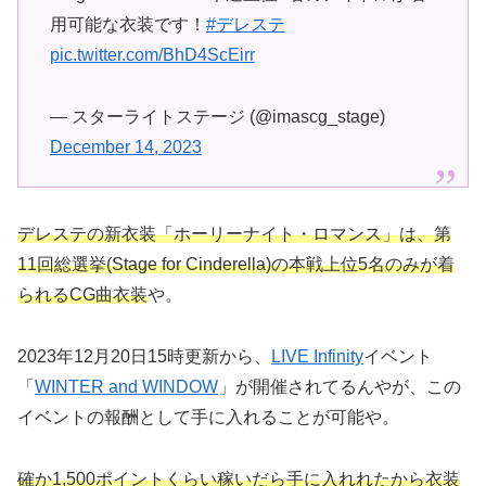
用可能な衣装です！
#デレステ
pic.twitter.com/BhD4ScEirr
— スターライトステージ (@imascg_stage)
December 14, 2023
デレステの新衣装「ホーリーナイト・ロマンス」は、第
11回総選挙(Stage for Cinderella)の本戦上位5名のみが着
られるCG曲衣装
や。
2023年12月20日15時更新から、
LIVE Infinity
イベント
「
WINTER and WINDOW
」が開催されてるんやが、この
イベントの報酬として手に入れることが可能や。
確か1,500ポイントくらい稼いだら手に入れれたから衣装