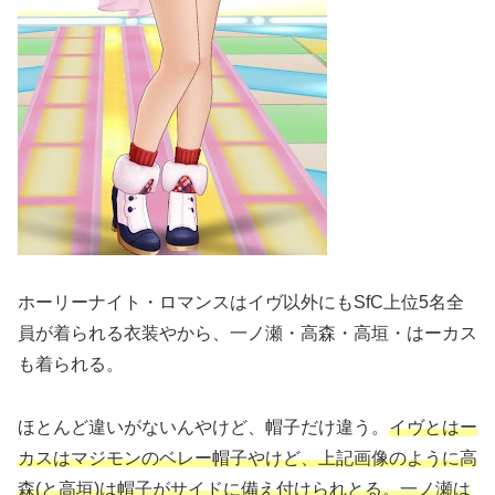
ホーリーナイト・ロマンスはイヴ以外にもSfC上位5名全
員が着られる衣装やから、一ノ瀬・高森・高垣・はーカス
も着られる。
ほとんど違いがないんやけど、帽子だけ違う。
イヴとはー
カスはマジモンのベレー帽子やけど、上記画像のように高
森(と高垣)は帽子がサイドに備え付けられとる。一ノ瀬は