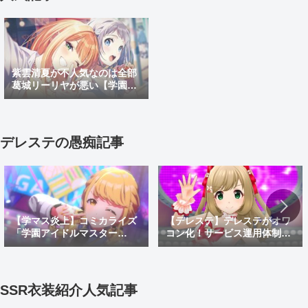
紫雲清夏が不人気なのは全部
葛城リーリヤが悪い【学園ア
イドルマスター】
デレステの愚痴記事
【学マス炎上】コミカライズ
【デレステ】デレステがオワ
「学園アイドルマスター
コン化！サービス運用体制変
GOLD RUSH」でオリキャラ
更でサ終秒読み開始！デレス
がしゃしゃり出て炎上！炎上
テ2はあるのかなどを考察
理由や面白い漫画なのかを紹
介
SSR衣装紹介人気記事