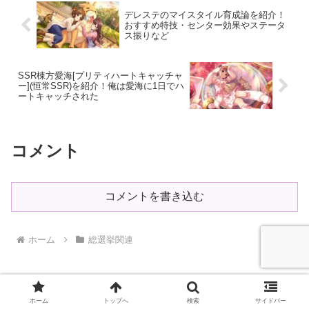
デレステのマイスタイル育成論を紹介！
おすすめ特技・センター効果やステータ
ス振りなど
SSR棟方愛海[プリティハートキャッチャ
ー](恒常SSR)を紹介！俺は愛海に1日でハ
ートキャッチされた
コメント
コメントを書き込む
ホーム
総選挙関連
ホーム
トップへ
検索
サイドバー
にほんブログ村