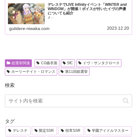
デレステでLIVE Infinityイベント「WINTER and
WINDOW」が開催！ボイスが付いたイヴの声優
についても紹介
よ...
2023.12.20
gutidere-niwaka.com
総選挙関連
CG曲衣装
SfC
イヴ・サンタクロース
ホーリーナイト・ロマンス
第11回総選挙
検索
タグ
デレステ
限定SSR
恒常SSR
学園アイドルマスター