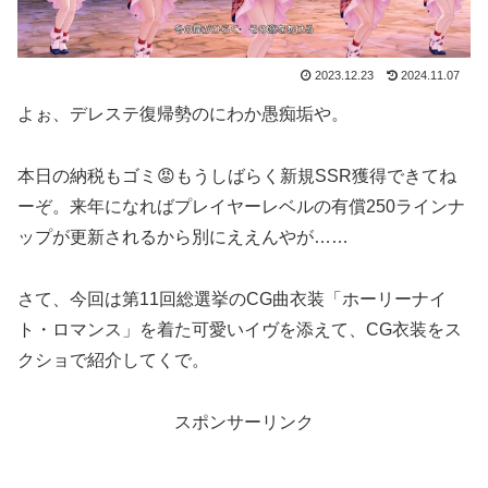
2023.12.23
2024.11.07
よぉ、デレステ復帰勢のにわか愚痴垢や。
本日の納税もゴミ😡もうしばらく新規SSR獲得できてね
ーぞ。来年になればプレイヤーレベルの有償250ラインナ
ップが更新されるから別にええんやが……
さて、今回は第11回総選挙のCG曲衣装「ホーリーナイ
ト・ロマンス」を着た可愛いイヴを添えて、CG衣装をス
クショで紹介してくで。
スポンサーリンク