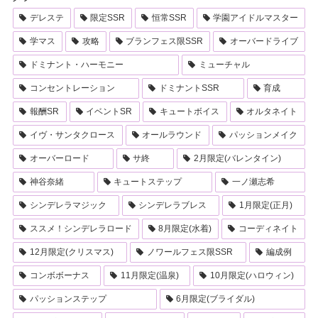
デレステ
限定SSR
恒常SSR
学園アイドルマスター
学マス
攻略
ブランフェス限SSR
オーバードライブ
ドミナント・ハーモニー
ミューチャル
コンセントレーション
ドミナントSSR
育成
報酬SR
イベントSR
キュートボイス
オルタネイト
イヴ・サンタクロース
オールラウンド
パッションメイク
オーバーロード
サ終
2月限定(バレンタイン)
神谷奈緒
キュートステップ
一ノ瀬志希
シンデレラマジック
シンデレラブレス
1月限定(正月)
ススメ！シンデレラロード
8月限定(水着)
コーディネイト
12月限定(クリスマス)
ノワールフェス限SSR
編成例
コンボボーナス
11月限定(温泉)
10月限定(ハロウィン)
パッションステップ
6月限定(ブライダル)