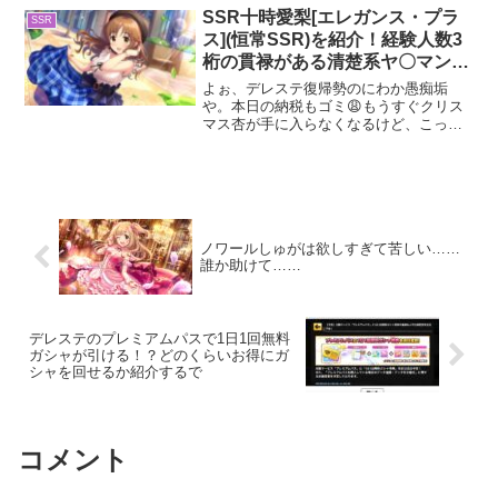
の限定SSRや。本来の結城はボーイッシ
SSR十時愛梨[エレガンス・プラ
SSR
ュなタイプ...
ス](恒常SSR)を紹介！経験人数3
桁の貫禄がある清楚系ヤ〇マン衣
装
よぉ、デレステ復帰勢のにわか愚痴垢
や。本日の納税もゴミ😩もうすぐクリス
マス杏が手に入らなくなるけど、こっち
は限定プラチケさえ販売されれば取る。
納税のおかげでルナシャイン天井まで貯
まるし、今から楽しみやわ😍単発関連は
いいとして、今回は恒常SS...
ノワールしゅがは欲しすぎて苦しい……
誰か助けて……
デレステのプレミアムパスで1日1回無料
ガシャが引ける！？どのくらいお得にガ
シャを回せるか紹介するで
コメント