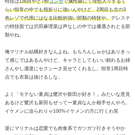
特技は
1周目やと7秒
コンセ
で属性曲にて理想入りするく
らい恒常の中でも指折りに強いんやけど、2周目も古の3
色レゾで代用にはなる比較的強い部類の特技や。
デレステ
の特技面では沢田麻理菜は声なしの中では優遇されとる部
類やね。
俺マリナル結構好きなんよね。もちろんしゅがはありきっ
て感じではあるんやけど、キャラとしてもいい頼れるお姉
さんやし適度にセクシーさ見せてくれるし。恒常1周目時
点でも衣装は抜けるしな。
よく「モテない童貞は鷺沢や新田が好き！」みたいな意見
あるけど鷺沢も新田もぜってー童貞なんか相手せんやろ。
イケメンに迫られりゃ100%イケメンの方に行くわ笑
逆にマリナルは恋愛でも肉食系でガツガツ行きそうやか