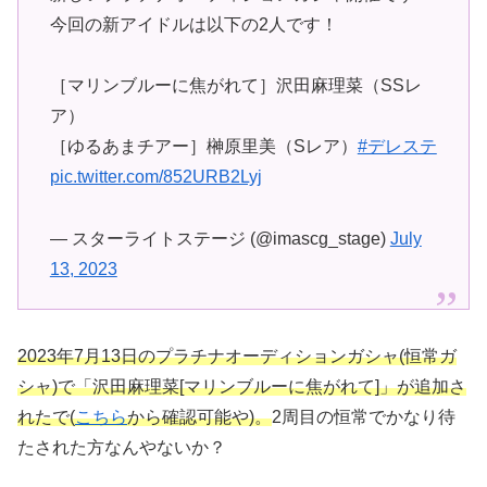
今回の新アイドルは以下の2人です！
［マリンブルーに焦がれて］沢田麻理菜（SSレ
ア）
［ゆるあまチアー］榊原里美（Sレア）
#デレステ
pic.twitter.com/852URB2Lyj
— スターライトステージ (@imascg_stage)
July
13, 2023
2023年7月13日のプラチナオーディションガシャ(恒常ガ
シャ)で「沢田麻理菜[マリンブルーに焦がれて]」が追加さ
れたで(
こちら
から確認可能や
)
。
2周目の恒常でかなり待
たされた方なんやないか？