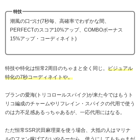
特技
潮風の口づけ(7秒毎、高確率でわずかな間、
PERFECTのスコア10%アップ、COMBOボーナス
15%アップ・コーディネイト)
特技や特化は恒常2周目のちゃまと全く同じ。
ビジュアル
特化の7秒コーディネイトや。
ブランの愛海(トリコロールスパイク)が来た今ではもうト
リコ編成のチャームやリフレイン・スパイクの代用で使う
のは力不足感あるっちゃあるが、一応代用にはなる。
ただ恒常SSR沢田麻理菜を使う場合、大抵の人はマリナ
ルのファン稼げてないやろーから、使うにしてもちゃまが