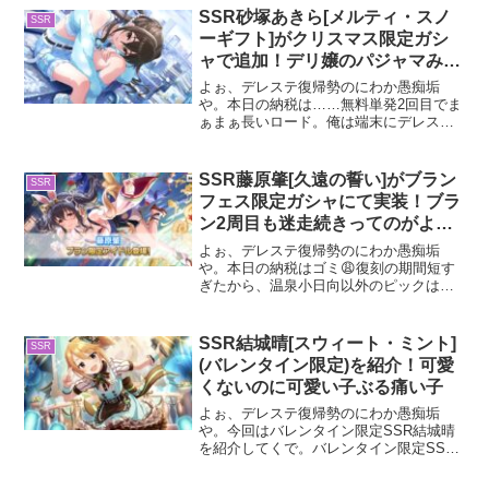
に、学マスの方でも無料10連が開始され
SSR砂塚あきら[メルティ・スノ
SSR
たが、あっちもゴミ...
ーギフト]がクリスマス限定ガシ
ャで追加！デリ嬢のパジャマみて
ーな手抜き衣装
よぉ、デレステ復帰勢のにわか愚痴垢
や。本日の納税は……無料単発2回目でま
ぁまぁ長いロード。俺は端末にデレステ
の全データを入れてるから、ロードが入
るとしたら新しく出たピックSSRしかあ
り得ん。つまり3分の2であんきらが手に
SSR藤原肇[久遠の誓い]がブラン
SSR
入るはずやった。サイ...
フェス限定ガシャにて実装！ブラ
ン2周目も迷走続きってのがよく
わかるわ
よぉ、デレステ復帰勢のにわか愚痴垢
や。本日の納税はゴミ😩復刻の期間短す
ぎたから、温泉小日向以外のピックは無
事手に入らず。温泉きらりは元々持って
るからいいとして、ごめんな美嘉と小
春……さて、今回はブランSSR(2周目)藤
SSR結城晴[スウィート・ミント]
SSR
原肇について紹介してく...
(バレンタイン限定)を紹介！可愛
くないのに可愛い子ぶる痛い子
よぉ、デレステ復帰勢のにわか愚痴垢
や。今回はバレンタイン限定SSR結城晴
を紹介してくで。バレンタイン限定SSR
結城晴についてバレンタイン限定SSR結
城晴は、2019年1月31日に実装された2月