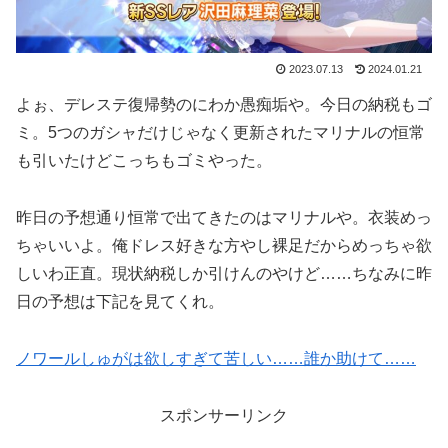
2023.07.13
2024.01.21
よぉ、デレステ復帰勢のにわか愚痴垢や。今日の納税もゴ
ミ。5つのガシャだけじゃなく更新されたマリナルの恒常
も引いたけどこっちもゴミやった。
昨日の予想通り恒常で出てきたのはマリナルや。衣装めっ
ちゃいいよ。俺ドレス好きな方やし裸足だからめっちゃ欲
しいわ正直。現状納税しか引けんのやけど……ちなみに昨
日の予想は下記を見てくれ。
ノワールしゅがは欲しすぎて苦しい……誰か助けて……
スポンサーリンク