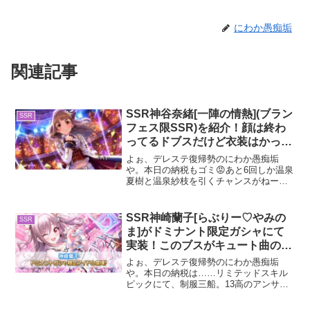
にわか愚痴垢
関連記事
SSR神谷奈緒[一陣の情熱](ブラン
SSR
フェス限SSR)を紹介！顔は終わ
ってるドブスだけど衣装はかっこ
いい
よぉ、デレステ復帰勢のにわか愚痴垢
や。本日の納税もゴミ😡あと6回しか温泉
夏樹と温泉紗枝を引くチャンスがねーん
やけどここまで引けねーと絶望感しかね
ーわ。納税はいいとして、今回は今回は
闇鍋ガシャで当たったブランSSR神谷奈
SSR神崎蘭子[らぶりー♡やみの
SSR
緒を紹介するで。ブラン...
ま]がドミナント限定ガシャにて
実装！このブスがキュート曲の環
境トップとかふざけんなよ
よぉ、デレステ復帰勢のにわか愚痴垢
や。本日の納税は……リミテッドスキル
ピックにて、制服三船。13高のアンサン
ブルはもしかしたらGRANDで使うからま
ぁ当たりやね😌三船本人はゴミ。ちなみ