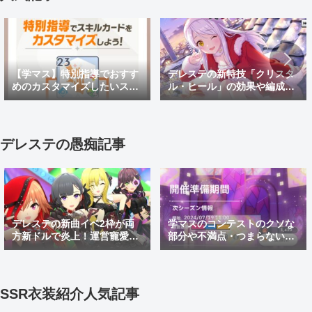
【学マス】特別指導でおすす
デレステの新特技「クリスタ
めのカスタマイズしたいスキ
ル・ヒール」の効果や編成例
ルカードと効果を紹介！
を解説！放置編成への組み込
み方も紹介
デレステの愚痴記事
デレステの新曲イベ2枠が両
学マスのコンテストのクソな
方新ドルで炎上！運営寵愛白
部分や不満点・つまらない点
黒コンビと当て馬踏み台しき
などを紹介。上位勢たちよく
あすイベ2枠を許すな
こんなゴミコンテンツ続けら
れるよな
SSR衣装紹介人気記事