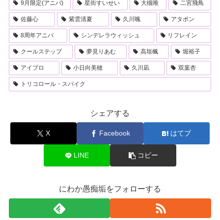
9月限定(アニバ)
星街すいせい
大槻唯
二宮飛鳥
佐藤心
紫雲清夏
久川颯
アタポン
8周年アニバ
シンデレラウィッシュ
リフレイン
クールステップ
夢見りあむ
高垣楓
堀裕子
アイプロ
小日向美穂
久川凪
双葉杏
トリコロール・スパイク
シェアする
X
Facebook
はてブ
LINE
コピー
にわか愚痴垢をフォローする