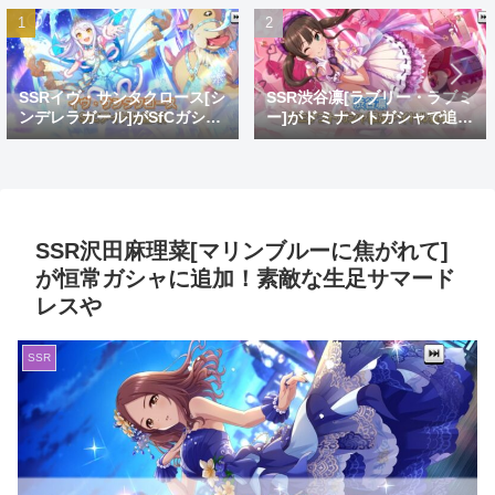
SSRイヴ・サンタクロース[シ
SSR渋谷凛[ラブリー・ラブミ
ンデレラガール]がSfCガシャ
ー]がドミナントガシャで追
で登場！おめでとうイヴ。大
加！蒼を捨てし8周目先発ゴ
好きだよイヴ。
リ推し
SSR沢田麻理菜[マリンブルーに焦がれて]
が恒常ガシャに追加！素敵な生足サマード
レスや
SSR