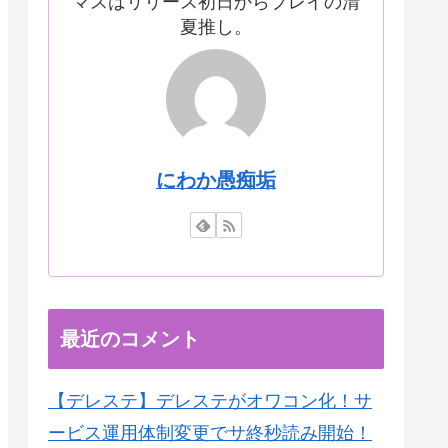
マスはリリース初日からプレイの清
夏推し。
にわか愚痴垢
最近のコメント
【デレステ】デレステがオワコン化！サ
ービス運用体制変更でサ終秒読み開始！