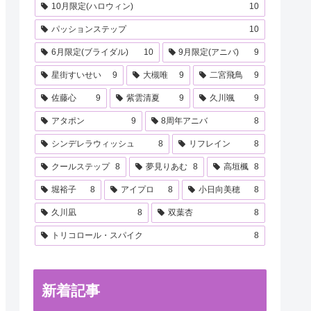
10月限定(ハロウィン)
10
パッションステップ
10
6月限定(ブライダル)
10
9月限定(アニバ)
9
星街すいせい
9
大槻唯
9
二宮飛鳥
9
佐藤心
9
紫雲清夏
9
久川颯
9
アタポン
9
8周年アニバ
8
シンデレラウィッシュ
8
リフレイン
8
クールステップ
8
夢見りあむ
8
高垣楓
8
堀裕子
8
アイプロ
8
小日向美穂
8
久川凪
8
双葉杏
8
トリコロール・スパイク
8
新着記事