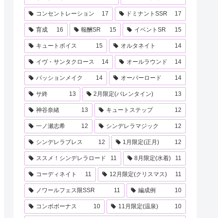
コンセントレーション
17
ドミナントSSR
17
育成
16
報酬SR
15
イベントSR
15
キュートボイス
15
オルタネイト
14
イヴ・サンタクロース
14
オールラウンド
14
パッションメイク
14
オーバーロード
14
サ終
13
2月限定(バレンタイン)
13
神谷奈緒
13
キュートステップ
12
一ノ瀬志希
12
シンデレラマジック
12
シンデレラブレス
12
1月限定(正月)
12
ススメ！シンデレラロード
11
8月限定(水着)
11
コーディネイト
11
12月限定(クリスマス)
11
ノワールフェス限SSR
11
編成例
10
コンボボーナス
10
11月限定(温泉)
10