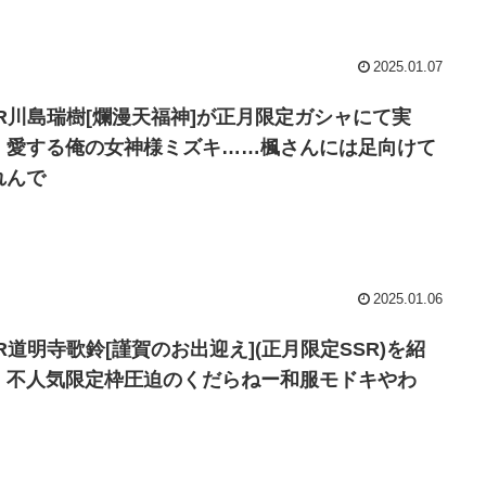
2025.01.07
SR川島瑞樹[爛漫天福神]が正月限定ガシャにて実
！愛する俺の女神様ミズキ……楓さんには足向けて
れんで
2025.01.06
SR道明寺歌鈴[謹賀のお出迎え](正月限定SSR)を紹
！不人気限定枠圧迫のくだらねー和服モドキやわ