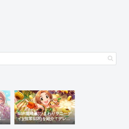
す。
SSR龍崎薫[ひまわりサニーデ
ス愚
イ](恒常SSR)を紹介！デレス
テが遺し俺も愛した最高傑作
幼女・龍崎薫を愛でろ