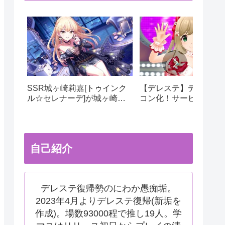
SSR城ヶ崎莉嘉[トゥインク
【デレステ】デレステ
ル☆セレナーデ]が城ヶ崎姉
コン化！サービス運用
妹限定ガシャにて実装！ドミ
更でサ終秒読み開始！
ナント美嘉の相方にピッタ
テ2はあるのかなどを考
リ！
自己紹介
デレステ復帰勢のにわか愚痴垢。
2023年4月よりデレステ復帰(新垢を
作成)。場数93000程で推し19人。学