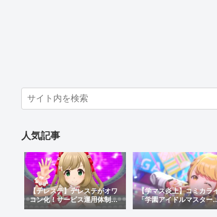
人気記事
【デレステ】デレステがオワ
【学マス炎上】コミカラ
コン化！サービス運用体制変
「学園アイドルマスター
更でサ終秒読み開始！デレス
GOLD RUSH」でオリキ
テ2はあるのかなどを考察
がしゃしゃり出て炎上！