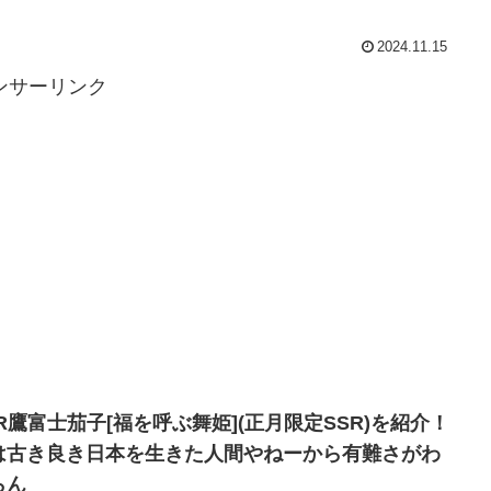
2024.11.15
ンサーリンク
SR鷹富士茄子[福を呼ぶ舞姫](正月限定SSR)を紹介！
は古き良き日本を生きた人間やねーから有難さがわ
らん