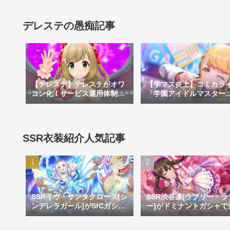
理由や面白い漫画なのか
介
デレステの愚痴記事
【デレステ】デレステがオワ
【学マス炎上】コミカラ
コン化！サービス運用体制変
「学園アイドルマスター
更でサ終秒読み開始！デレス
GOLD RUSH」でオリキ
テ2はあるのかなどを考察
がしゃしゃり出て炎上！
理由や面白い漫画なのか
介
SSR衣装紹介人気記事
SSRイヴ・サンタクロース[シ
SSR渋谷凛[ラブリー・ラ
ンデレラガール]がSfCガシャ
ー]がドミナントガシャで
で登場！おめでとうイヴ。大
加！蒼を捨てし8周目先発
好きだよイヴ。
リ推し