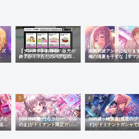
を紹
イズ
【デレステ】お得石の販売が
姫崎莉波アンチになりま
終了か！？ただのバグなのか
俺の清夏を干すな【学マ
ャラ
サ終の兆候なのかを考察
痴】
炎上
を紹
ブミ
SSR神崎蘭子[らぶりー♡やみ
SSR城ヶ崎美嘉[孤星のプ
追
のま]がドミナント限定ガシャ
ド]がドミナントガシャで
ゴ
にて実装！このブスがキュー
加！デザインも生足も良
ト曲の環境トップとかふざけ
衣装貰いやってよフヒヶ