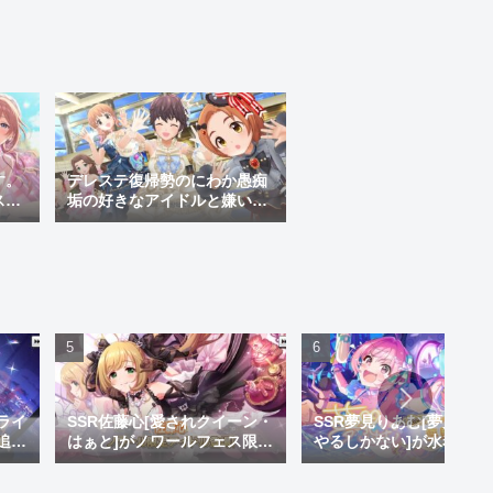
す。
デレステ復帰勢のにわか愚痴
ス愚
垢の好きなアイドルと嫌いな
アイドルを一言付きで紹介
ライ
SSR佐藤心[愛されクイーン・
SSR夢見りあむ[夢見りあ
追
はぁと]がノワールフェス限で
やるしかない]が水着限定
い神
追加！しゅがはになかった黒
加！クズのくせにいい水
崎が
系のセクシー衣装やで
いやがって