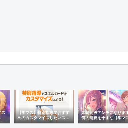
イズ
【学マス】特別指導でおすす
姫崎莉波アンチになりま
めのカスタマイズしたいスキ
俺の清夏を干すな【学マ
ャラ
ルカードと効果を紹介！
痴】
炎上