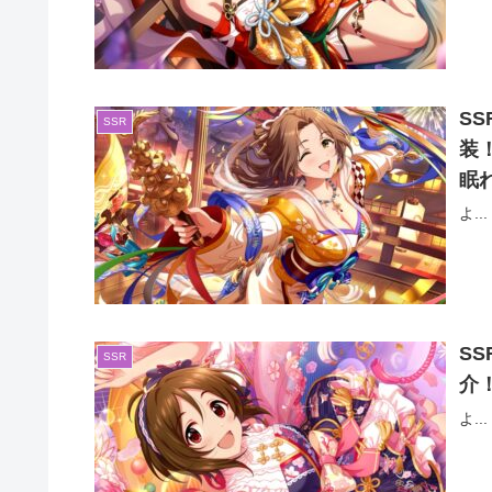
S
SSR
装
眠
よ...
S
SSR
介
よ...