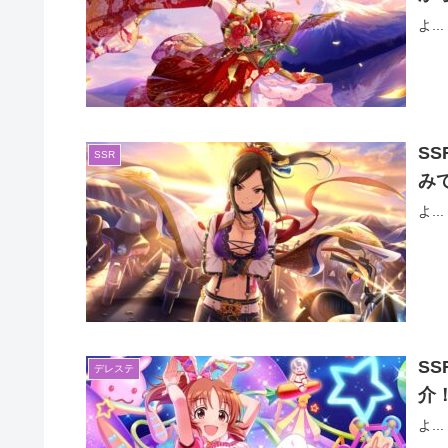
よ...
S
SSR
み
よ...
S
デレステ
介
よ...