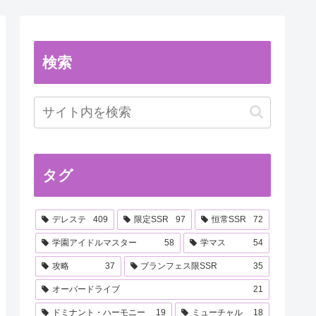
検索
タグ
デレステ
409
限定SSR
97
恒常SSR
72
学園アイドルマスター
58
学マス
54
攻略
37
ブランフェス限SSR
35
オーバードライブ
21
ドミナント・ハーモニー
19
ミューチャル
18