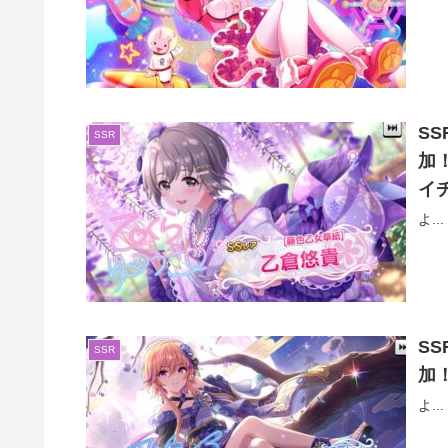
S
SSR
加
イ
よ...
S
SSR
加
よ...