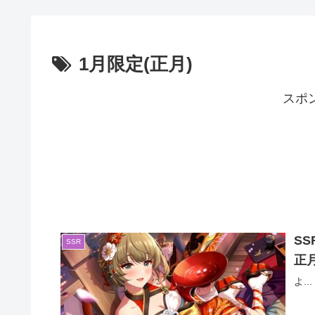
1月限定(正月)
スポ
S
SSR
正
よ...