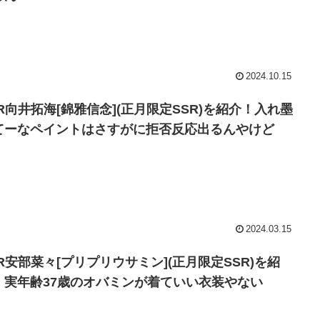
2024.10.15
SR向井拓海[錦雅信念](正月限定SSR)を紹介！入れ墨
てーなペイントはさすがに拒否反応出るんやけど
2024.03.15
SR安部菜々[プリプリウサミン](正月限定SSR)を紹
！実年齢37歳のオバミンが着ていい衣装やない