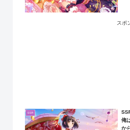
スポ
S
SSR
俺
か