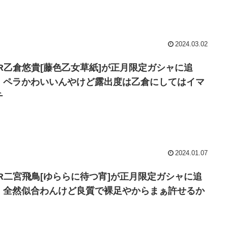
2024.03.02
SR乙倉悠貴[藤色乙女草紙]が正月限定ガシャに追
！ペラかわいいんやけど露出度は乙倉にしてはイマ
チ
2024.01.07
SR二宮飛鳥[ゆららに待つ宵]が正月限定ガシャに追
！全然似合わんけど良質で裸足やからまぁ許せるか