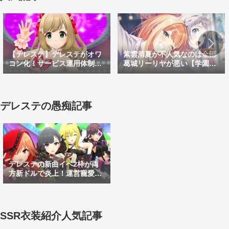
【デレステ】デレステがオワ
紫雲清夏が不人気なのは全部
コン化！サービス運用体制変
葛城リーリヤが悪い【学園ア
更でサ終秒読み開始！デレス
イドルマスター】
テ2はあるのかなどを考察
デレステの愚痴記事
デレステの新曲イベ2枠が両
方新ドルで炎上！運営寵愛白
黒コンビと当て馬踏み台しき
あすイベ2枠を許すな
SSR衣装紹介人気記事