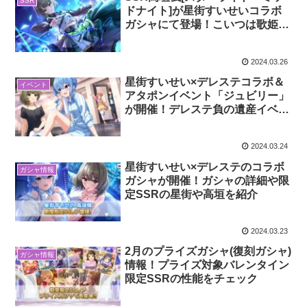
SSR
ドナイト]が星街すいせいコラボ
ガシャにて登場！こいつは歌姫や
ない星街の引き立て役や
2024.03.26
星街すいせい×デレステコラボ＆
イベント
アタポンイベント「ジュビリー」
が開催！デレステ負の遺産イベン
ト
2024.03.24
星街すいせい×デレステのコラボ
ガシャ情報
ガシャが開催！ガシャの詳細や限
定SSRの星街や高垣を紹介
2024.03.23
2月のプライズガシャ(復刻ガシャ)
ガシャ情報
情報！プライズ対象バレンタイン
限定SSRの性能をチェック