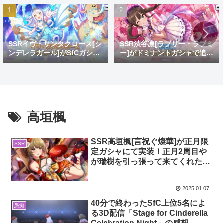
SSRイヴ・サンタクロース[シ
SSR渋谷凛[ラブリー・ラブミ
ンデレラガール]がSfCガシャ
ー]がドミナントガシャで追
で登場！おめでとうイヴ。大
加！蒼を捨てし8周目先発ゴ
好きだよイヴ。
リ推し
高垣楓
SSR高垣楓[言祝ぐ燦華]が正月限
SSR
定ガシャにて実装！正月2周目や
が瑞樹を引っ張って来てくれたか
ら許すわ
2025.01.07
40分で終わったSfC上位5名によ
愚痴
る3D配信「Stage for Cinderella
Celebration Night」の感想