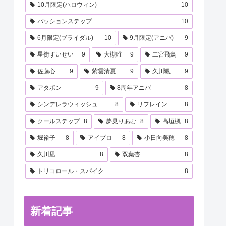
10月限定(ハロウィン)
10
パッションステップ
10
6月限定(ブライダル)
10
9月限定(アニバ)
9
星街すいせい
9
大槻唯
9
二宮飛鳥
9
佐藤心
9
紫雲清夏
9
久川颯
9
アタポン
9
8周年アニバ
8
シンデレラウィッシュ
8
リフレイン
8
クールステップ
8
夢見りあむ
8
高垣楓
8
堀裕子
8
アイプロ
8
小日向美穂
8
久川凪
8
双葉杏
8
トリコロール・スパイク
8
新着記事