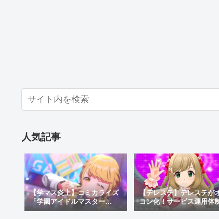
人気記事
【学マス炎上】コミカライズ
【デレステ】デレステが
「学園アイドルマスター
コン化！サービス運用体
GOLD RUSH」でオリキャラ
更でサ終秒読み開始！デ
がしゃしゃり出て炎上！炎上
テ2はあるのかなどを考察