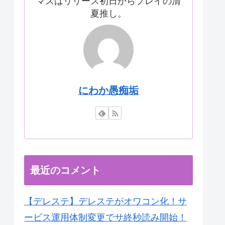
マスはリリース初日からプレイの清
夏推し。
にわか愚痴垢
最近のコメント
【デレステ】デレステがオワコン化！サ
ービス運用体制変更でサ終秒読み開始！