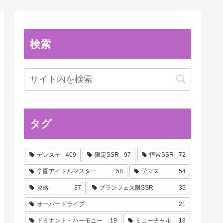
検索
タグ
デレステ
409
限定SSR
97
恒常SSR
72
学園アイドルマスター
58
学マス
54
攻略
37
ブランフェス限SSR
35
オーバードライブ
21
ドミナント・ハーモニー
19
ミューチャル
18