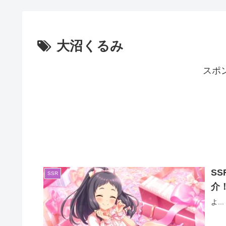
大沼くるみ
スポ
S
SSR
介
よ...