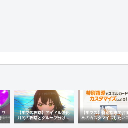
オワ
【学マス攻略】アイドル強化
【学マス】特別指導でお
制変
月間の攻略とグループ分けの
めのカスタマイズしたい
レス
仕様を解説！アイドル称号を
ルカードと効果を紹介！
目指してハイスコアを獲得！