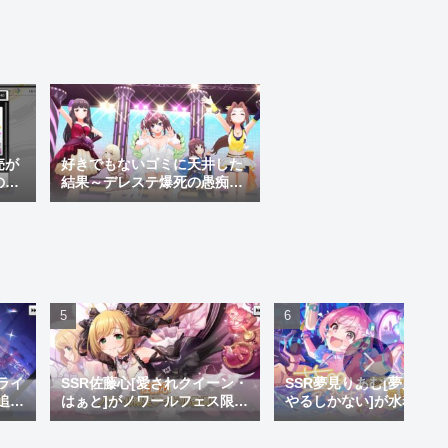
売が
好きでもないゴミに天井した
のか
結果～デレステ爆死の愚痴？
④すり抜けの神様編～
ライ
SSR佐藤心[愛されクイーン・
SSR夢見りあむ[夢見りあ
追
はぁと]がノワールフェス限で
やるしかない]が水着限定
い神
追加！しゅがはになかった黒
加！クズのくせにいい水
崎が
系のセクシー衣装やで
いやがって