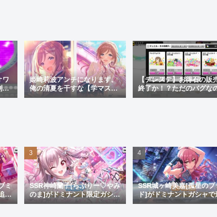
オワ
姫崎莉波アンチになります。
【デレステ】お得石の販
制変
俺の清夏を干すな【学マス愚
終了か！？ただのバグな
レス
痴】
サ終の兆候なのかを考察
ブミ
SSR神崎蘭子[らぶりー♡やみ
SSR城ヶ崎美嘉[孤星のプ
追
のま]がドミナント限定ガシャ
ド]がドミナントガシャで
ゴ
にて実装！このブスがキュー
加！デザインも生足も良
ト曲の環境トップとかふざけ
衣装貰いやってよフヒヶ