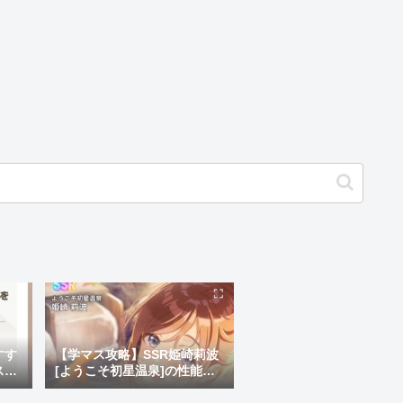
すす
【学マス攻略】SSR姫崎莉波
スキ
[ようこそ初星温泉]の性能な
どを解説！はみ出したい(痴
女)