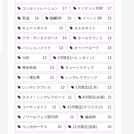
コンセントレーション
17
ドミナントSSR
17
育成
16
報酬SR
15
イベントSR
15
キュートボイス
15
オルタネイト
14
イヴ・サンタクロース
14
オールラウンド
14
パッションメイク
14
オーバーロード
14
サ終
13
2月限定(バレンタイン)
13
神谷奈緒
13
キュートステップ
12
一ノ瀬志希
12
シンデレラマジック
12
シンデレラブレス
12
1月限定(正月)
12
ススメ！シンデレラロード
11
8月限定(水着)
11
コーディネイト
11
12月限定(クリスマス)
11
ノワールフェス限SSR
11
編成例
10
コンボボーナス
10
11月限定(温泉)
10