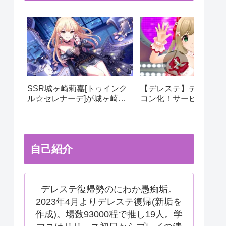
SSR城ヶ崎莉嘉[トゥインク
【デレステ】デレステ
ル☆セレナーデ]が城ヶ崎姉
コン化！サービス運用
妹限定ガシャにて実装！ドミ
更でサ終秒読み開始！
ナント美嘉の相方にピッタ
テ2はあるのかなどを考
リ！
自己紹介
デレステ復帰勢のにわか愚痴垢。
2023年4月よりデレステ復帰(新垢を
作成)。場数93000程で推し19人。学