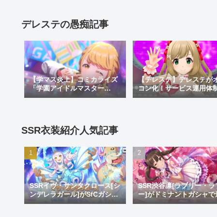
理由や面白い漫画なのかを紹
介
デレステの愚痴記事
【学マス炎上】コミカライズ
【デレステ】デレステが
「学園アイドルマスター
コン化！サービス運用体
GOLD RUSH」でオリキャラ
更でサ終秒読み開始！デ
がしゃしゃり出て炎上！炎上
テ2はあるのかなどを考察
理由や面白い漫画なのかを紹
介
SSR衣装紹介人気記事
SSRイヴ・サンタクロース[シ
SSR渋谷凛[ラブリー・ラ
ンデレラガール]がSfCガシャ
ー]がドミナントガシャで
で登場！おめでとうイヴ。大
加！蒼を捨てし8周目先発
好きだよイヴ。
リ推し